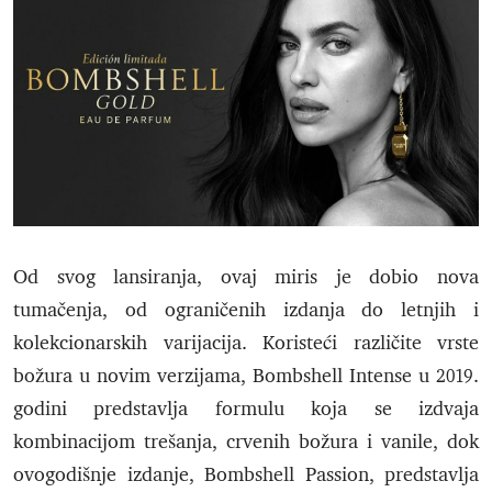
Od svog lansiranja, ovaj miris je dobio nova
tumačenja, od ograničenih izdanja do letnjih i
kolekcionarskih varijacija. Koristeći različite vrste
božura u novim verzijama, Bombshell Intense u 2019.
godini predstavlja formulu koja se izdvaja
kombinacijom trešanja, crvenih božura i vanile, dok
ovogodišnje izdanje, Bombshell Passion, predstavlja