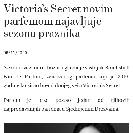
Victoria’s Secret novim
parfemom najavljuje
sezonu praznika
08/11/2020
Nežni i sveži miris božura glavni je sastojak Bombshell
Eau de Parfum, ženstvenog parfema koji je 2010.
godine lansirao brend donjeg veša Victoria’s Secret.
Parfem je brzo postao jedan od njihovih
najprodavanijih parfema u Sjedinjenim Državama.