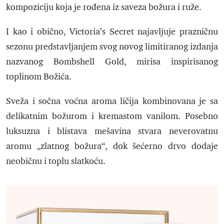
kompoziciju koja je rođena iz saveza božura i ruže.
I kao i obično, Victoria’s Secret najavljuje prazničnu
sezonu predstavljanjem svog novog limitiranog izdanja
nazvanog Bombshell Gold, mirisa inspirisanog
toplinom Božića.
Sveža i sočna voćna aroma ličija kombinovana je sa
delikatnim božurom i kremastom vanilom. Posebno
luksuzna i blistava mešavina stvara neverovatnu
aromu „zlatnog božura“, dok šećerno drvo dodaje
neobičnu i toplu slatkoću.