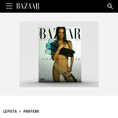
Sea
for:
LEPOTA
>
PARFEMI