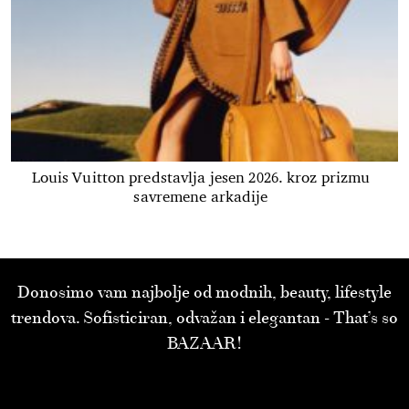
Louis Vuitton predstavlja jesen 2026. kroz prizmu
savremene arkadije
Donosimo vam najbolje od modnih, beauty, lifestyle
trendova. Sofisticiran, odvažan i elegantan - That’s so
BAZAAR!