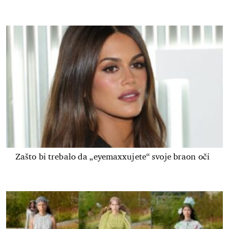
Zašto bi trebalo da „eyemaxxujete“ svoje braon oči