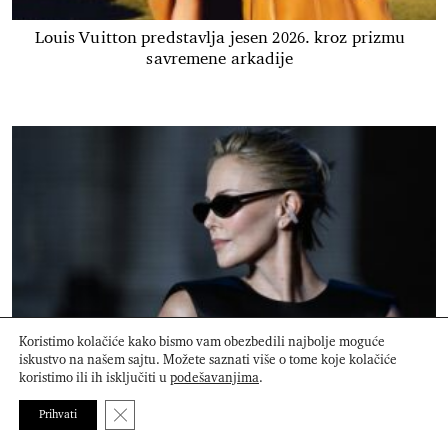
Louis Vuitton predstavlja jesen 2026. kroz prizmu
savremene arkadije
Koristimo kolačiće kako bismo vam obezbedili najbolje moguće
iskustvo na našem sajtu. Možete saznati više o tome koje kolačiće
koristimo ili ih isključiti u
podešavanjima
.
Charlize Theron pokazala kako jedan komad nakita
može da transformiše ceo stajling
Close GDPR Cookie Banner
Prihvati