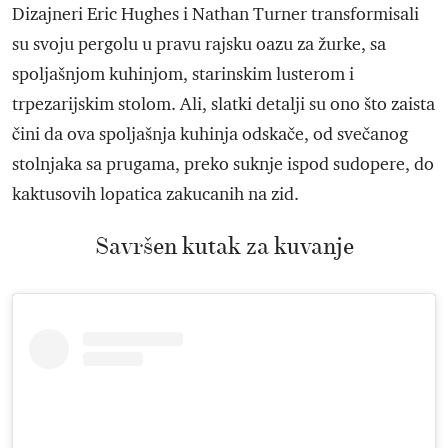
Dizajneri Eric Hughes i Nathan Turner transformisali
su svoju pergolu u pravu rajsku oazu za žurke, sa
spoljašnjom kuhinjom, starinskim lusterom i
trpezarijskim stolom. Ali, slatki detalji su ono što zaista
čini da ova spoljašnja kuhinja odskače, od svečanog
stolnjaka sa prugama, preko suknje ispod sudopere, do
kaktusovih lopatica zakucanih na zid.
Savršen kutak za kuvanje