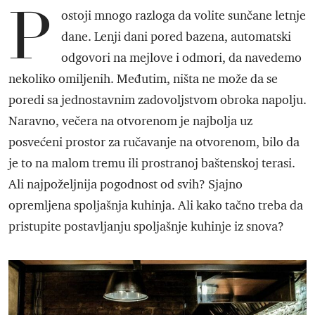
P
ostoji mnogo razloga da volite sunčane letnje
dane. Lenji dani pored bazena, automatski
odgovori na mejlove i odmori, da navedemo
nekoliko omiljenih. Međutim, ništa ne može da se
poredi sa jednostavnim zadovoljstvom obroka napolju.
Naravno, večera na otvorenom je najbolja uz
posvećeni prostor za ručavanje na otvorenom, bilo da
je to na malom tremu ili prostranoj baštenskoj terasi.
Ali najpoželjnija pogodnost od svih? Sjajno
opremljena spoljašnja kuhinja. Ali kako tačno treba da
pristupite postavljanju spoljašnje kuhinje iz snova?