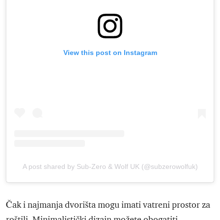
View this post on Instagram
A post shared by Sub-Zero & Wolf UK (@subzerowolfuk)
Čak i najmanja dvorišta mogu imati vatreni prostor za
roštilj. Minimalistički dizajn možete obogatiti