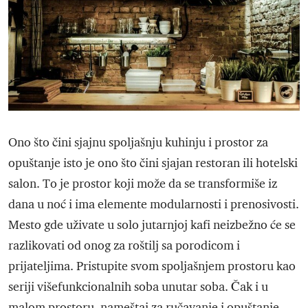
Ono što čini sjajnu spoljašnju kuhinju i prostor za
opuštanje isto je ono što čini sjajan restoran ili hotelski
salon. To je prostor koji može da se transformiše iz
dana u noć i ima elemente modularnosti i prenosivosti.
Mesto gde uživate u solo jutarnjoj kafi neizbežno će se
razlikovati od onog za roštilj sa porodicom i
prijateljima. Pristupite svom spoljašnjem prostoru kao
seriji višefunkcionalnih soba unutar soba. Čak i u
malom prostoru, nameštaj za ručavanje i opuštanje,