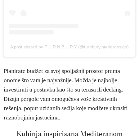
A post shared by F U R N B U R Y (@furnburyinteriordesign)
Planirate budžet za svoj spoljašnji prostor prema
onome što vam je najvažnije. Možda je najbolje
investirati u postavku kao što su terasa ili decking.
Dizajn pergole vam omogućava voše kreativnih
rešenja, poput uzidanih sećija koje mođžete ukrasiti
raznobojnim jastucima.
Kuhinja inspirisana Mediteranom