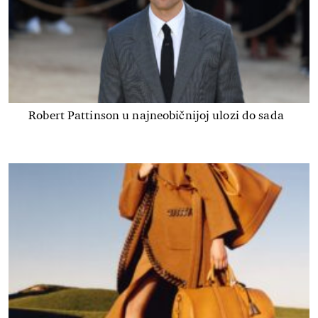
Robert Pattinson u najneobičnijoj ulozi do sada