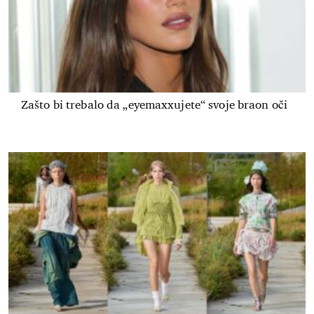
Zašto bi trebalo da „eyemaxxujete“ svoje braon oči