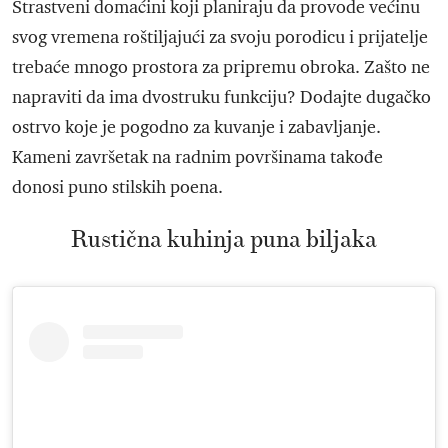
Strastveni domaćini koji planiraju da provode većinu
svog vremena roštiljajući za svoju porodicu i prijatelje
trebaće mnogo prostora za pripremu obroka. Zašto ne
napraviti da ima dvostruku funkciju? Dodajte dugačko
ostrvo koje je pogodno za kuvanje i zabavljanje.
Kameni završetak na radnim površinama takođe
donosi puno stilskih poena.
Rustična kuhinja puna biljaka