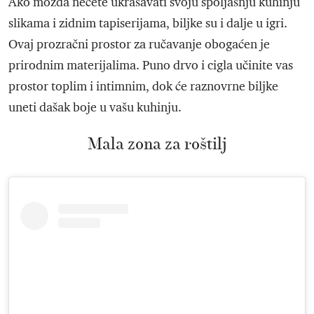
Ako možda nećete ukrašavati svoju spoljašnju kuhinju
slikama i zidnim tapiserijama, biljke su i dalje u igri.
Ovaj prozračni prostor za ručavanje obogaćen je
prirodnim materijalima. Puno drvo i cigla učinite vas
prostor toplim i intimnim, dok će raznovrne biljke
uneti dašak boje u vašu kuhinju.
Mala zona za roštilj