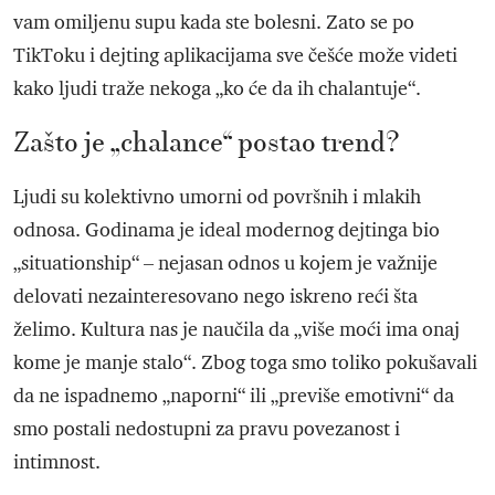
vam omiljenu supu kada ste bolesni. Zato se po
TikToku i dejting aplikacijama sve češće može videti
kako ljudi traže nekoga „ko će da ih chalantuje“.
Zašto je „chalance“ postao trend?
Ljudi su kolektivno umorni od površnih i mlakih
odnosa. Godinama je ideal modernog dejtinga bio
„situationship“ – nejasan odnos u kojem je važnije
delovati nezainteresovano nego iskreno reći šta
želimo. Kultura nas je naučila da „više moći ima onaj
kome je manje stalo“. Zbog toga smo toliko pokušavali
da ne ispadnemo „naporni“ ili „previše emotivni“ da
smo postali nedostupni za pravu povezanost i
intimnost.