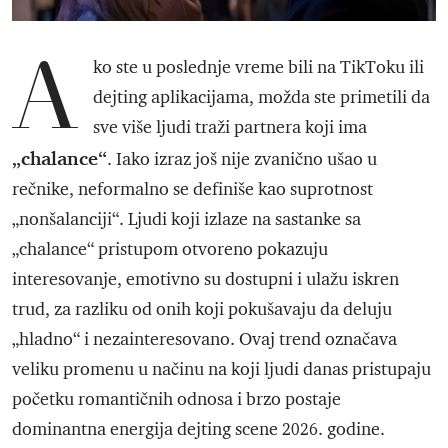
A
ko ste u poslednje vreme bili na TikToku ili
dejting aplikacijama, možda ste primetili da
sve više ljudi traži partnera koji ima
„chalance“
. Iako izraz još nije zvanično ušao u
rečnike, neformalno se definiše kao suprotnost
„nonšalanciji“. Ljudi koji izlaze na sastanke sa
„chalance“ pristupom otvoreno pokazuju
interesovanje, emotivno su dostupni i ulažu iskren
trud, za razliku od onih koji pokušavaju da deluju
„hladno“ i nezainteresovano. Ovaj trend označava
veliku promenu u načinu na koji ljudi danas pristupaju
početku romantičnih odnosa i brzo postaje
dominantna energija dejting scene 2026. godine.