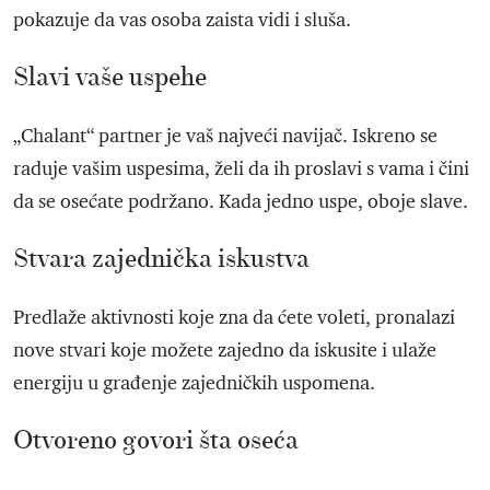
pokazuje da vas osoba zaista vidi i sluša.
Slavi vaše uspehe
„Chalant“ partner je vaš najveći navijač. Iskreno se
raduje vašim uspesima, želi da ih proslavi s vama i čini
da se osećate podržano. Kada jedno uspe, oboje slave.
Stvara zajednička iskustva
Predlaže aktivnosti koje zna da ćete voleti, pronalazi
nove stvari koje možete zajedno da iskusite i ulaže
energiju u građenje zajedničkih uspomena.
Otvoreno govori šta oseća