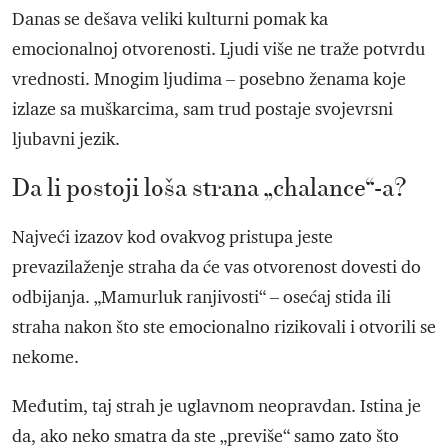
Danas se dešava veliki kulturni pomak ka
emocionalnoj otvorenosti. Ljudi više ne traže potvrdu
vrednosti. Mnogim ljudima – posebno ženama koje
izlaze sa muškarcima, sam trud postaje svojevrsni
ljubavni jezik.
Da li postoji loša strana „chalance“-a?
Najveći izazov kod ovakvog pristupa jeste
prevazilaženje straha da će vas otvorenost dovesti do
odbijanja. „Mamurluk ranjivosti“ – osećaj stida ili
straha nakon što ste emocionalno rizikovali i otvorili se
nekome.
Međutim, taj strah je uglavnom neopravdan. Istina je
da, ako neko smatra da ste „previše“ samo zato što