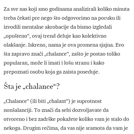
Za sve nas koji smo godinama analizirali koliko minuta
treba čekati pre nego što odgovorimo na poruku ili
izvodili mentalne akrobacije da bismo izgledali
„opušteno“, ovaj trend deluje kao kolektivno
olakšanje. Iskreno, nama je ova promena sjajna. Evo
šta zapravo znači „chalance“, zašto je postao toliko
popularan, može li imati i lošu stranu i kako
prepoznati osobu koja ga zaista poseduje.
Šta je „chalance“?
„Chalance“ (ili biti „chalant“) je suprotnost
nonšalanciji. To znači da sebi dozvoljavate da
otvoreno i bez zadrške pokažete koliko vam je stalo do
nekoga. Drugim rečima, da vas nije sramota da vam je