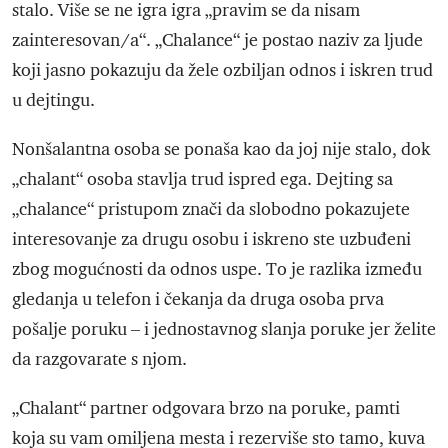
stalo. Više se ne igra igra „pravim se da nisam
zainteresovan/a“. „Chalance“ je postao naziv za ljude
koji jasno pokazuju da žele ozbiljan odnos i iskren trud
u dejtingu.
Nonšalantna osoba se ponaša kao da joj nije stalo, dok
„chalant“ osoba stavlja trud ispred ega. Dejting sa
„chalance“ pristupom znači da slobodno pokazujete
interesovanje za drugu osobu i iskreno ste uzbuđeni
zbog mogućnosti da odnos uspe. To je razlika između
gledanja u telefon i čekanja da druga osoba prva
pošalje poruku – i jednostavnog slanja poruke jer želite
da razgovarate s njom.
„Chalant“ partner odgovara brzo na poruke, pamti
koja su vam omiljena mesta i rezerviše sto tamo, kuva