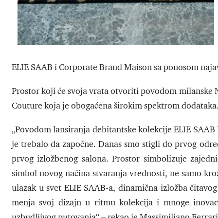
ELIE SAAB i Corporate Brand Maison sa ponosom najav
Prostor koji će svoja vrata otvoriti povodom milanske 
Couture koja je obogaćena širokim spektrom dodataka
„Povodom lansiranja debitantske kolekcije ELIE SAAB 
je trebalo da započne. Danas smo stigli do prvog odre
prvog izložbenog salona. Prostor simbolizuje zajedni
simbol novog načina stvaranja vrednosti, ne samo kroz
ulazak u svet ELIE SAAB-a, dinamična izložba čitavog n
menja svoj dizajn u ritmu kolekcija i mnoge inovaci
uzbudljivog putovanja“ – rekao je Massimiliano Ferrar