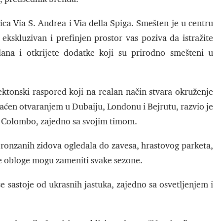
ica Via S. Andrea i Via della Spiga. Smešten je u centru
kskluzivan i prefinjen prostor vas poziva da istražite
ana i otkrijete dodatke koji su prirodno smešteni u
ktonski raspored koji na realan način stvara okruženje
raćen otvaranjem u Dubaiju, Londonu i Bejrutu, razvio je
o Colombo, zajedno sa svojim timom.
d bronzanih zidova ogledala do zavesa, hrastovog parketa,
se obloge mogu zameniti svake sezone.
se sastoje od ukrasnih jastuka, zajedno sa osvetljenjem i