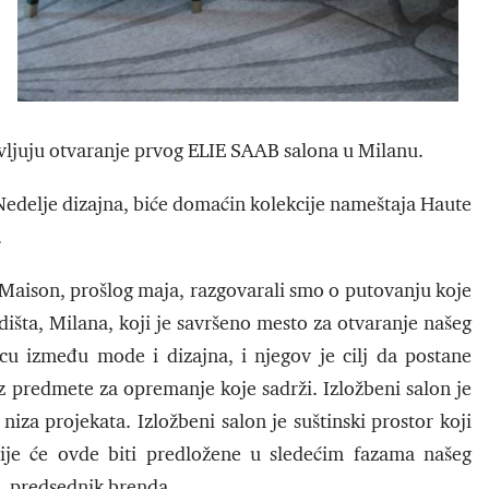
ljuju otvaranje prvog ELIE SAAB salona u Milanu.
Nedelje dizajna, biće domaćin kolekcije nameštaja Haute
.
Maison, prošlog maja, razgovarali smo o putovanju koje
dišta, Milana, koji je savršeno mesto za otvaranje našeg
cu između mode i dizajna, i njegov je cilj da postane
 predmete za opremanje koje sadrži. Izložbeni salon je
iza projekata. Izložbeni salon je suštinski prostor koji
je će ovde biti predložene u sledećim fazama našeg
i, predsednik brenda.