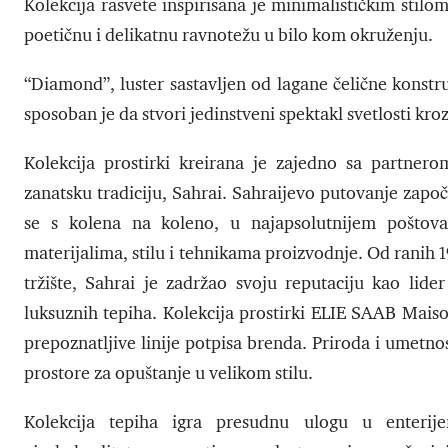
Kolekcija rasvete inspirisana je minimalističkim stilom
poetičnu i delikatnu ravnotežu u bilo kom okruženju.
“Diamond”, luster sastavljen od lagane čelične konst
sposoban je da stvori jedinstveni spektakl svetlosti kr
Kolekcija prostirki kreirana je zajedno sa partnero
zanatsku tradiciju, Sahrai. Sahraijevo putovanje zapo
se s kolena na koleno, u najapsolutnijem poštovan
materijalima, stilu i tehnikama proizvodnje. Od ranih 
tržište, Sahrai je zadržao svoju reputaciju kao lide
luksuznih tepiha. Kolekcija prostirki ELIE SAAB Maiso
prepoznatljive linije potpisa brenda. Priroda i umetno
prostore za opuštanje u velikom stilu.
Kolekcija tepiha igra presudnu ulogu u enteri