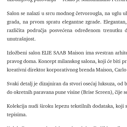
Salon se nalazi u srcu modnog četvorougla, na uglu ul
grada, na prvom spratu elegantne zgrade. Elegantan, e
različita područja posvećena određenom trenutku d
unutrašnjost.
Izložbeni salon ELIE SAAB Maison ima svestran arhite
pravog doma. Koncept milanskog salona, koji će biti p
kreativni direktor korporativnog brenda Maison, Carl
Svaki detalj je dizajniran da stvori osećaj luksuza, o
do okretnih paravana pune visine (Brise Screen), čije 
Kolekcija nudi široku lepezu tekstilnih dodataka, koji 
tepisima.