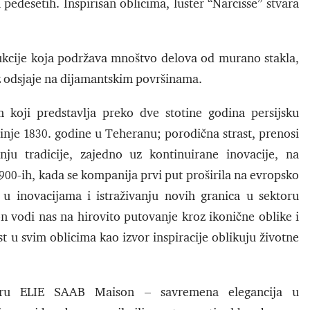
 pedesetih. Inspirisan oblicima, luster “Narcisse” stvara
rukcije koja podržava mnoštvo delova od murano stakla,
oz odsjaje na dijamantskim površinama.
m koji predstavlja preko dve stotine godina persijsku
činje 1830. godine u Teheranu; porodična strast, prenosi
ju tradicije, zajedno uz kontinuirane inovacije, na
1900-ih, kada se kompanija prvi put proširila na evropsko
r u inovacijama i istraživanju novih granica u sektoru
n vodi nas na hirovito putovanje kroz ikonične oblike i
st u svim oblicima kao izvor inspiracije oblikuju životne
jeru ELIE SAAB Maison – savremena elegancija u