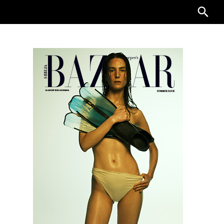
Searc
for: