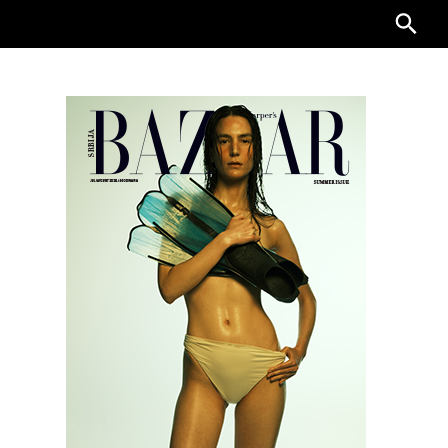
Searc
for: