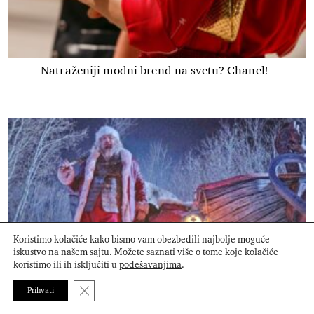
Natraženiji modni brend na svetu? Chanel!
Koristimo kolačiće kako bismo vam obezbedili najbolje moguće
iskustvo na našem sajtu. Možete saznati više o tome koje kolačiće
koristimo ili ih isključiti u
podešavanjima
.
Close GDPR Cookie Banner
Prihvati
David Harbour i Kristen Bell predvode nastavak filma
Violent Night