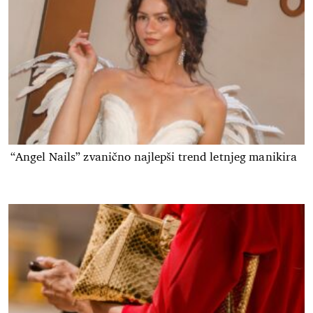
“Angel Nails” zvanično najlepši trend letnjeg manikira