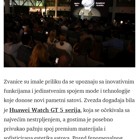
Zvanice su imale priliku da se upoznaju sa inovativnim
funkcijama i jedinstvenim spojem mode i tehnologije
koje donose novi pametni satovi. Zvezda događaja bila
Huawei Watch GT 5 serija
je
, koja se očekivala sa
najvećim nestrpljenjem, a gostima je posebno
privukao pažnju spoj premium materijala i
sofisticirana estetika satova. Pored fenomenalnog