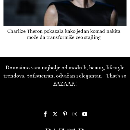
Charlize Theron pokazala kako jedan komad nakita
može da transformiše ceo stajling
Donosimo vam najbolje od modnih, beauty, lifestyle
trendova. Sofisticiran, odvažan i elegantan - That’s so
BAZAAR!