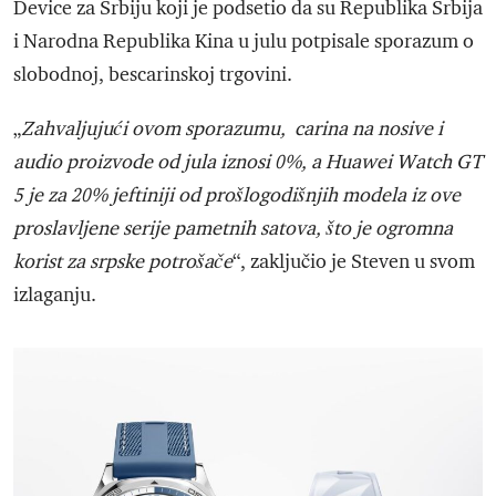
Device za Srbiju koji je podsetio da su Republika Srbija
i Narodna Republika Kina u julu potpisale sporazum o
slobodnoj, bescarinskoj trgovini.
„
Zahvaljujući ovom sporazumu, carina na nosive i
audio proizvode od jula iznosi 0%, a Huawei Watch GT
5 je za 20% jeftiniji od prošlogodišnjih modela iz ove
proslavljene serije pametnih satova, što je ogromna
korist za srpske potrošače
“, zaključio je Steven u svom
izlaganju.