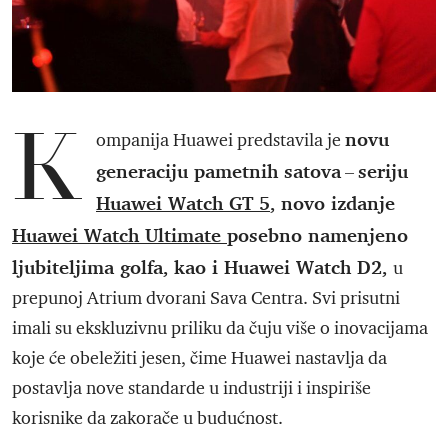
K
novu
ompanija Huawei predstavila je
generaciju pametnih satova
seriju
–
Huawei Watch GT 5
, novo izdanje
Huawei Watch Ultimate
posebno namenjeno
ljubiteljima golfa, kao i Huawei Watch D2,
u
prepunoj Atrium dvorani Sava Centra. Svi prisutni
imali su ekskluzivnu priliku da čuju više o inovacijama
koje će obeležiti jesen, čime Huawei nastavlja da
postavlja nove standarde u industriji i inspiriše
korisnike da zakorače u budućnost.