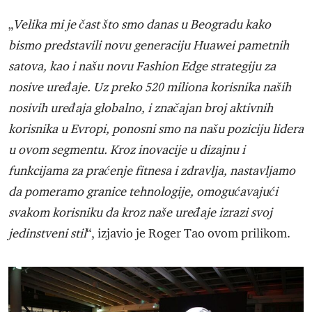
„
Velika mi je čast što smo danas u Beogradu kako
bismo predstavili novu generaciju Huawei pametnih
satova, kao i našu novu Fashion Edge strategiju za
nosive uređaje. Uz preko 520 miliona korisnika naših
nosivih uređaja globalno, i značajan broj aktivnih
korisnika u Evropi, ponosni smo na našu poziciju lidera
u ovom segmentu. Kroz inovacije u dizajnu i
funkcijama za praćenje fitnesa i zdravlja, nastavljamo
da pomeramo granice tehnologije, omogućavajući
svakom korisniku da kroz naše uređaje izrazi svoj
jedinstveni stil
“, izjavio je Roger Tao ovom prilikom.