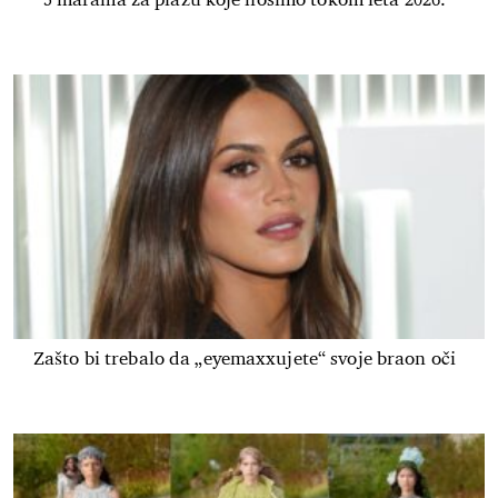
Zašto bi trebalo da „eyemaxxujete“ svoje braon oči