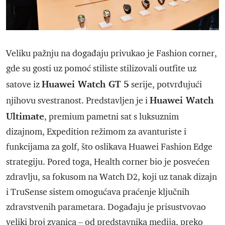
Veliku pažnju na događaju privukao je Fashion corner,
gde su gosti uz pomoć stiliste stilizovali outfite uz
Huawei Watch GT 5
satove iz
serije, potvrđujući
Huawei Watch
njihovu svestranost. Predstavljen je i
Ultimate
, premium pametni sat s luksuznim
dizajnom, Expedition režimom za avanturiste i
funkcijama za golf, što oslikava Huawei Fashion Edge
strategiju. Pored toga, Health corner bio je posvećen
zdravlju, sa fokusom na Watch D2, koji uz tanak dizajn
i TruSense sistem omogućava praćenje ključnih
zdravstvenih parametara. Događaju je prisustvovao
veliki broj zvanica – od predstavnika medija, preko