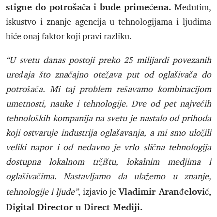
stigne do potrošača i bude primećena.
Međutim,
iskustvo i znanje agencija u tehnologijama i ljudima
biće onaj faktor koji pravi razliku.
“U svetu danas postoji preko 25 milijardi povezanih
uređaja što značajno otežava put od oglašivača do
potrošača. Mi taj problem rešavamo kombinacijom
umetnosti, nauke i tehnologije. Dve od pet najvećih
tehnoloških kompanija na svetu je nastalo od prihoda
koji ostvaruje industrija oglašavanja, a mi smo uložili
veliki napor i od nedavno je vrlo slična tehnologija
dostupna lokalnom tržištu, lokalnim medjima i
oglašivačima. Nastavljamo da ulažemo u znanje,
Vladimir Aranđelović,
tehnologije i ljude”
, izjavio je
Digital Director u Direct Mediji.