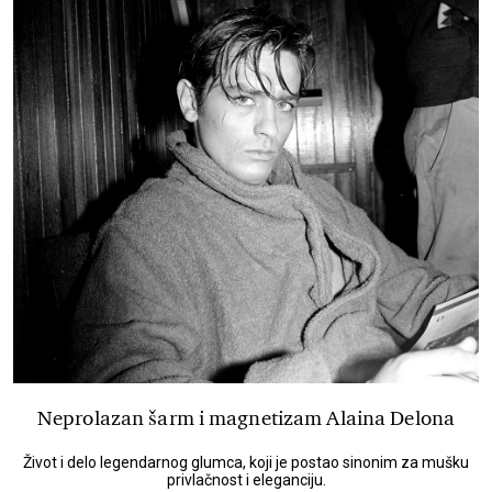
Neprolazan šarm i magnetizam Alaina Delona
Život i delo legendarnog glumca, koji je postao sinonim za mušku
privlačnost i eleganciju.