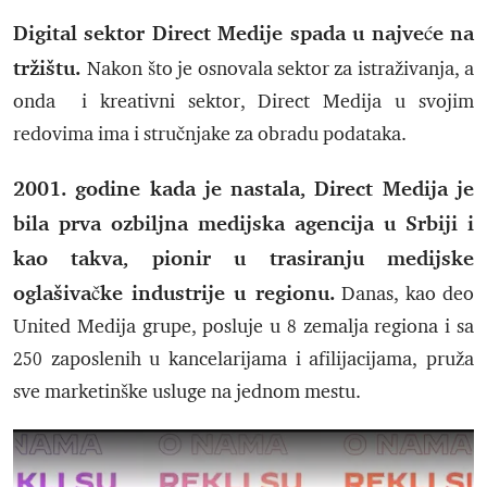
Digital sektor Direct Medije spada u najveće na
tržištu.
Nakon što je osnovala sektor za istraživanja, a
onda i kreativni sektor, Direct Medija u svojim
redovima ima i stručnjake za obradu podataka.
2001. godine kada je nastala, Direct Medija je
bila prva ozbiljna medijska agencija u Srbiji i
kao takva, pionir u trasiranju medijske
oglašivačke industrije u regionu.
Danas, kao deo
United Medija grupe, posluje u 8 zemalja regiona i sa
250 zaposlenih u kancelarijama i afilijacijama, pruža
sve marketinške usluge na jednom mestu.