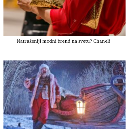
Natraženiji modni brend na svetu? Chanel!