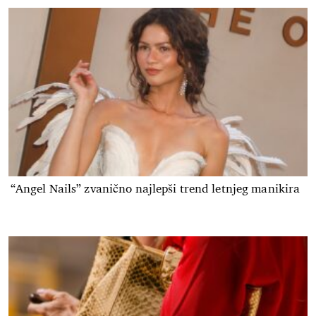
“Angel Nails” zvanično najlepši trend letnjeg manikira