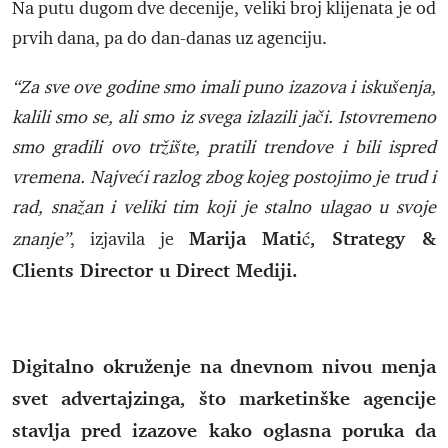
Na putu dugom dve decenije, veliki broj klijenata je od
prvih dana, pa do dan-danas uz agenciju.
“Za sve ove godine smo imali puno izazova i iskušenja,
kalili smo se, ali smo iz svega izlazili jači. Istovremeno
smo gradili ovo tržište, pratili trendove i bili ispred
vremena. Najveći razlog zbog kojeg postojimo je trud i
rad, snažan i veliki tim koji je stalno ulagao u svoje
Marija Matić, Strategy &
znanje”
, izjavila je
Clients Director u Direct Mediji.
Digitalno okruženje na dnevnom nivou menja
svet advertajzinga, što marketinške agencije
stavlja pred izazove kako oglasna poruka da