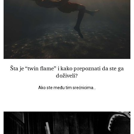
Šta je “twin flame” i kako prepoznati da ste ga
doživeli?
Ako ste među tim srećnicima...