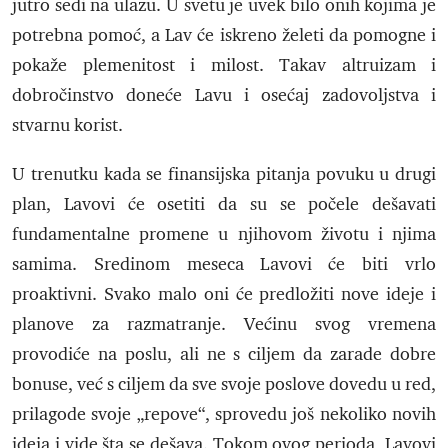
jutro sedi na ulazu. U svetu je uvek bilo onih kojima je
potrebna pomoć, a Lav će iskreno želeti da pomogne i
pokaže plemenitost i milost. Takav altruizam i
dobročinstvo doneće Lavu i osećaj zadovoljstva i
stvarnu korist.
U trenutku kada se finansijska pitanja povuku u drugi
plan, Lavovi će osetiti da su se počele dešavati
fundamentalne promene u njihovom životu i njima
samima. Sredinom meseca Lavovi će biti vrlo
proaktivni. Svako malo oni će predložiti nove ideje i
planove za razmatranje. Većinu svog vremena
provodiće na poslu, ali ne s ciljem da zarade dobre
bonuse, već s ciljem da sve svoje poslove dovedu u red,
prilagode svoje „repove“, sprovedu još nekoliko novih
ideja i vide šta se dešava. Tokom ovog perioda, Lavovi