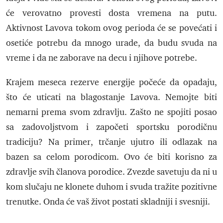
će verovatno provesti dosta vremena na putu.
Aktivnost Lavova tokom ovog perioda će se povećati i
osetiće potrebu da mnogo urade, da budu svuda na
vreme i da ne zaborave na decu i njihove potrebe.
Krajem meseca rezerve energije počeće da opadaju,
što će uticati na blagostanje Lavova. Nemojte biti
nemarni prema svom zdravlju. Zašto ne spojiti posao
sa zadovoljstvom i započeti sportsku porodičnu
tradiciju? Na primer, trčanje ujutro ili odlazak na
bazen sa celom porodicom. Ovo će biti korisno za
zdravlje svih članova porodice. Zvezde savetuju da ni u
kom slučaju ne klonete duhom i svuda tražite pozitivne
trenutke. Onda će vaš život postati skladniji i svesniji.