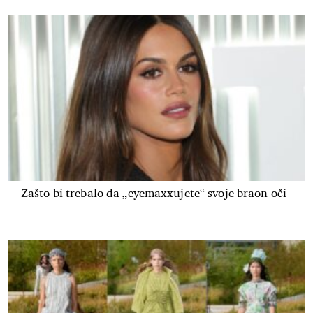
Zašto bi trebalo da „eyemaxxujete“ svoje braon oči