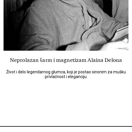
Neprolazan šarm i magnetizam Alaina Delona
Život i delo legendarnog glumca, koji je postao sinonim za mušku
privlačnost i eleganciju.