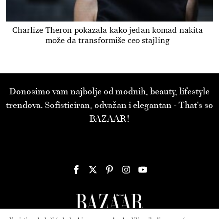
Charlize Theron pokazala kako jedan komad nakita
može da transformiše ceo stajling
Donosimo vam najbolje od modnih, beauty, lifestyle
trendova. Sofisticiran, odvažan i elegantan - That’s so
BAZAAR!