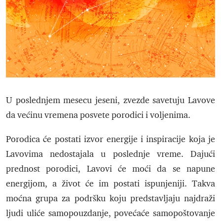
U poslednjem mesecu jeseni, zvezde savetuju Lavove
da većinu vremena posvete porodici i voljenima.
Porodica će postati izvor energije i inspiracije koja je
Lavovima nedostajala u poslednje vreme. Dajući
prednost porodici, Lavovi će moći da se napune
energijom, a život će im postati ispunjeniji. Takva
moćna grupa za podršku koju predstavljaju najdraži
ljudi uliće samopouzdanje, povećaće samopoštovanje