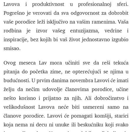
Lavova i produktivnost u profesionalnoj sferi.
Pogrešno je verovati da sva odgovornost za dobrobit
vaše porodice leži isključivo na vašim ramenima. Vaša
rodbina je izvor vašeg entuzijazma, vedrine i
inspiracije, bez kojih bi vaš život jednostavno izgubio
smisao.
Ovog meseca Lav mora učiniti sve da reši tekuća
pitanja do početka zime, ne opterećujući se njima u
budućnosti. U prvim danima novembra Lavovi će imati
želju da nečim udovolje članovima porodice, učine
nešto korisno i prijatno za njih. Ali dobročinstvo i
velikodušnost Lavova neće biti usmereni samo na
članove porodice. Lavovi će pomagati komšiji, starici
koja nema ni decu ni unuke ili beskućniku koji svako