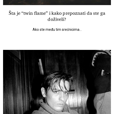
Šta je “twin flame” i kako prepoznati da ste ga
doživeli?
Ako ste među tim srećnicima...