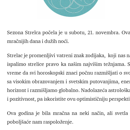
Sezona Strelca počela je u subotu, 21. novembra. Ova 
mračnijih dana i dužih noći.
Strelac je promenljivi vatreni znak zodijaka, koji nas
ispalimo strelice pravo ka našim najvišim težnjama. St
vreme da svi horoskopski znaci počnu razmišljati o sv
sa visokim obrazovanjem i svetskim putovanjima, energ
horizont i razmišljamo globalno. Nadolazeća astrološk
i pozitivnost, pa iskoristite ovu optimističniju perspek
Ova godina je bila mračna na neki način, ali svetla
poboljšaće nam raspoloženje.