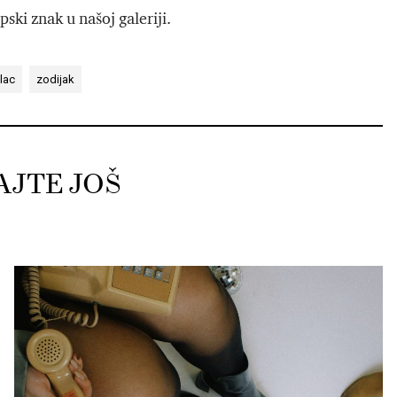
ski znak u našoj galeriji.
elac
zodijak
AJTE JOŠ