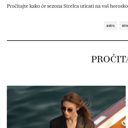
Pročitajte kako će sezona Strelca uticati na vaš horoskop
astro
str
PROČIT