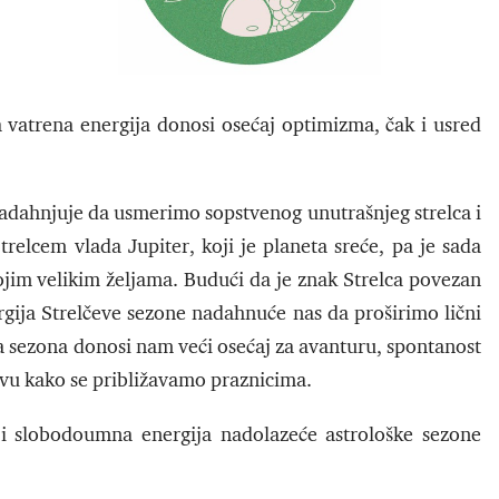
vatrena energija donosi osećaj optimizma, čak i usred
 nadahnjuje da usmerimo sopstvenog unutrašnjeg strelca i
relcem vlada Jupiter, koji je planeta sreće, pa je sada
ojim velikim željama. Budući da je znak Strelca povezan
ija Strelčeve sezone nadahnuće nas da proširimo lični
a sezona donosi nam veći osećaj za avanturu, spontanost
tivu kako se približavamo praznicima.
 i slobodoumna energija nadolazeće astrološke sezone