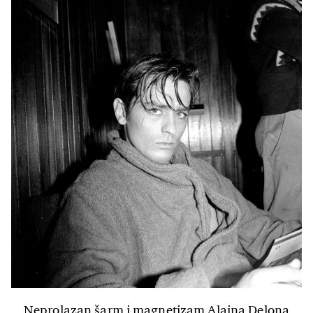
Neprolazan šarm i magnetizam Alaina Delona