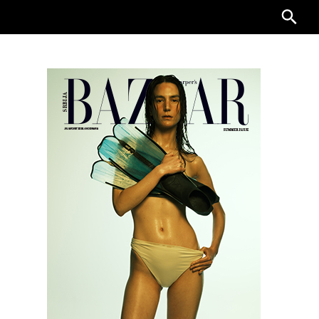
Searc
for: