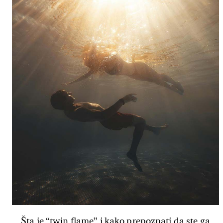
Šta je “twin flame” i kako prepoznati da ste ga