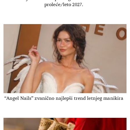
proleće/leto 2027.
“Angel Nails” zvanično najlepši trend letnjeg manikira