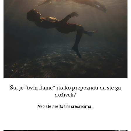
Šta je “twin flame” i kako prepoznati da ste ga
doživeli?
Ako ste među tim srećnicima...