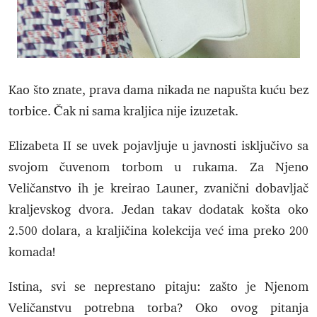
Kao što znate, prava dama nikada ne napušta kuću bez
torbice. Čak ni sama kraljica nije izuzetak.
Elizabeta II se uvek pojavljuje u javnosti isključivo sa
svojom čuvenom torbom u rukama. Za Njeno
Veličanstvo ih je kreirao Launer, zvanični dobavljač
kraljevskog dvora. Jedan takav dodatak košta oko
2.500 dolara, a kraljičina kolekcija već ima preko 200
komada!
Istina, svi se neprestano pitaju: zašto je Njenom
Veličanstvu potrebna torba? Oko ovog pitanja