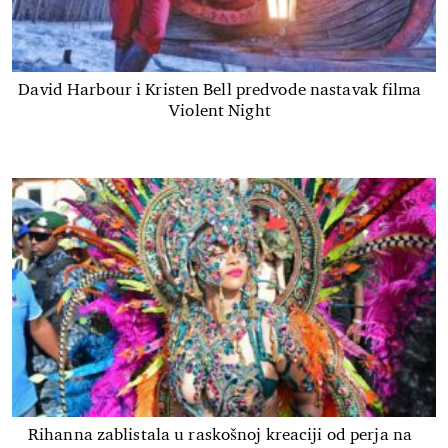
David Harbour i Kristen Bell predvode nastavak filma
Violent Night
Rihanna zablistala u raskošnoj kreaciji od perja na