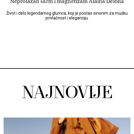
Neprolazan šarm i magnetizam Alaina Delona
Život i delo legendarnog glumca, koji je postao sinonim za mušku
privlačnost i eleganciju.
NAJNOVIJE