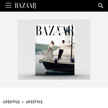
Sea
for:
LIFESTYLE
>
LIFESTYLE