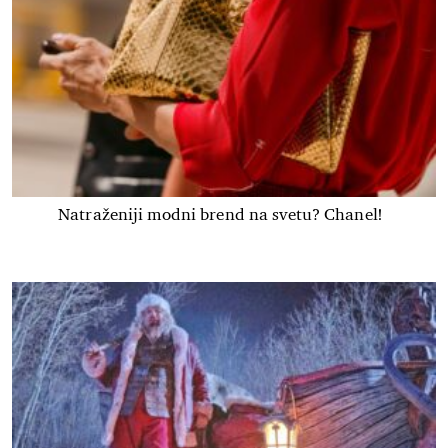
Natraženiji modni brend na svetu? Chanel!