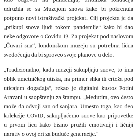
udružila se sa Muzejom snova kako bi pokrenula
potpuno novi istraživački projekat. Cilj projekta je da
„prikupi snove ljudi tokom pandemije“ kako bi dao
neke odgovore o Covidu-19. Za projekat pod naslovom
„Čuvari sna“, londonskom muzeju su potrebna lična
svedočenja da bi sproveo svoje planove u delo.
„Tradicionalno, kada muzeji sakupljaju snove, to ima
oblik umetničkog utiska, na primer slika ili crteža pod
uticajem događaja“, rekao je digitalni kustos Fotini
Aravani u saopštenju za štampu. „Međutim, ovo često
može da odvoji san od sanjara. Umesto toga, kao deo
kolekcije COVID, sakupljaćemo snove kao pripovetke
u prvom licu kako bismo pružili emotivniji i ličniji
narativ o ovoj eri za buduće generacije.“