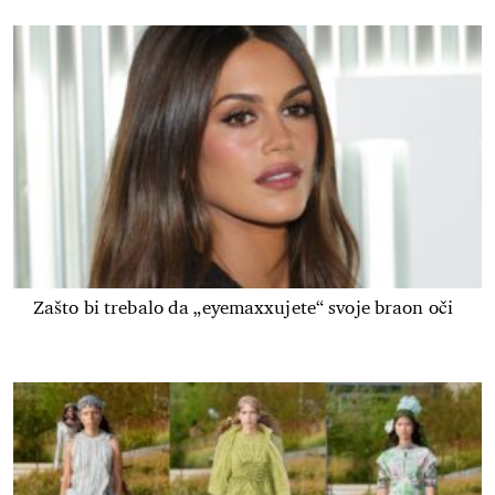
Zašto bi trebalo da „eyemaxxujete“ svoje braon oči