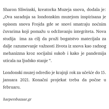
Sharon Sliwinski, kreatorka Muzeja snova, dodala je:
„Ova saradnja sa londonskim muzejom inspirisana je
opisom snova Frojda gde se snovi smatraju noćnim
čuvarima koji pomažu u održavanju integriteta. Nova
studija ima za cilj da pruži bogatstvo materijala za
dalje razumevanje važnosti života iz snova kao radnog
mehanizma kroz socijalni sukob i kako je pandemija
uticala na ljudsko stanje “.
Londonski muzej odredio je krajnji rok za učešće do 15.
januara 2021. Konačni projekat treba da počne u
februaru.
harpersbazaar.gr