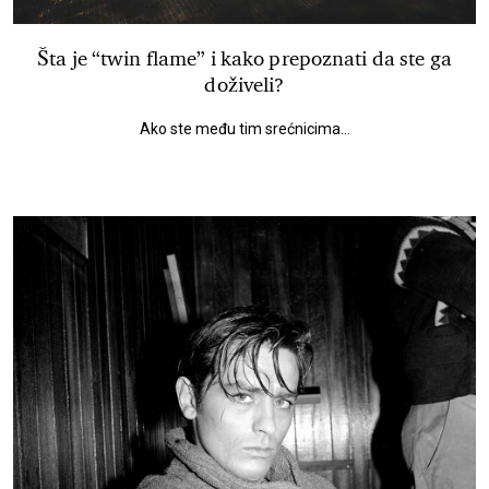
Šta je “twin flame” i kako prepoznati da ste ga
doživeli?
Ako ste među tim srećnicima...