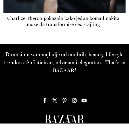
Charlize Theron pokazala kako jedan komad nakita
može da transformiše ceo stajling
Donosimo vam najbolje od modnih, beauty, lifestyle
trendova. Sofisticiran, odvažan i elegantan - That’s so
BAZAAR!