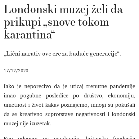
Londonski muzej želi da
prikupi „snove tokom
karantina“
„Lični narativ ove ere za buduće generacije“.
17/12/2020
Iako je neporecivo da je uticaj trenutne pandemije
imao pogubne posledice po društvo, ekonomiju,
umetnost i život kakav poznajemo, mnogi su pokušali
da se kreativno suprotstave negativnosti i londonski
muzej nije izuzetak.
Kao odgovor na pandemiju, britanska fondacija