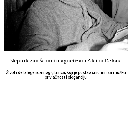
Neprolazan šarm i magnetizam Alaina Delona
Život i delo legendarnog glumca, koji je postao sinonim za mušku
privlačnost i eleganciju.