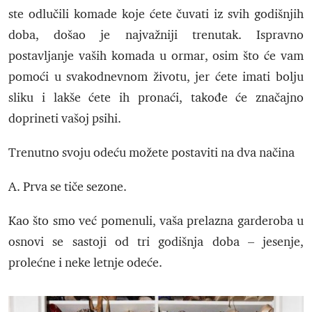
ste odlučili komade koje ćete čuvati iz svih godišnjih
doba, došao je najvažniji trenutak. Ispravno
postavljanje vaših komada u ormar, osim što će vam
pomoći u svakodnevnom životu, jer ćete imati bolju
sliku i lakše ćete ih pronaći, takođe će značajno
doprineti vašoj psihi.
Trenutno svoju odeću možete postaviti na dva načina
A. Prva se tiče sezone.
Kao što smo već pomenuli, vaša prelazna garderoba u
osnovi se sastoji od tri godišnja doba – jesenje,
prolećne i neke letnje odeće.