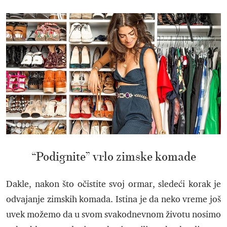
“Podignite” vrlo zimske komade
Dakle, nakon što očistite svoj ormar, sledeći korak je
odvajanje zimskih komada. Istina je da neko vreme još
uvek možemo da u svom svakodnevnom životu nosimo