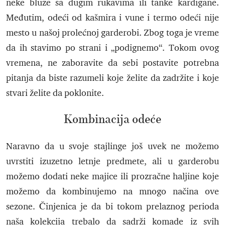
neke bluze sa dugim rukavima ili tanke kardigane.
Međutim, odeći od kašmira i vune i termo odeći nije
mesto u našoj prolećnoj garderobi. Zbog toga je vreme
da ih stavimo po strani i „podignemo“. Tokom ovog
vremena, ne zaboravite da sebi postavite potrebna
pitanja da biste razumeli koje želite da zadržite i koje
stvari želite da poklonite.
Kombinacija odeće
Naravno da u svoje stajlinge još uvek ne možemo
uvrstiti izuzetno letnje predmete, ali u garderobu
možemo dodati neke majice ili prozračne haljine koje
možemo da kombinujemo na mnogo načina ove
sezone. Činjenica je da bi tokom prelaznog perioda
naša kolekcija trebalo da sadrži komade iz svih