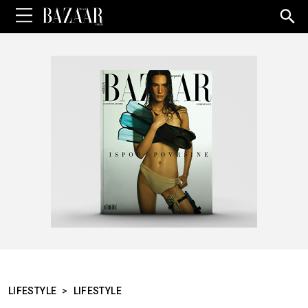
Sea
for:
LIFESTYLE
>
LIFESTYLE