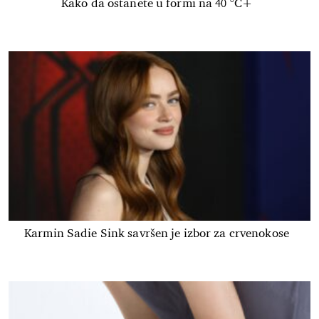
Kako da ostanete u formi na 40 °C+
Karmin Sadie Sink savršen je izbor za crvenokose