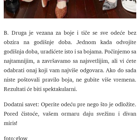
B. Druga je vezana za boje i tiče se sve odeće bez
obzira na godišnje doba. Jednom kada odvojite
godišnja doba, uradićete isto i sa bojama. Počinjemo sa
najtamnijim, a završavamo sa najsvetlijim, ali vi ćete
odabrati onaj koji vam najviše odgovara. Ako do sada
niste poštovali pravilo boja, ne gubite više vremena.
Rezultati će biti spektakularni.
Dodatni savet: Operite odeću pre nego što je odložite.
Pored čistoće, vašem ormaru daju svežinu i divan
miris!
foto:glow