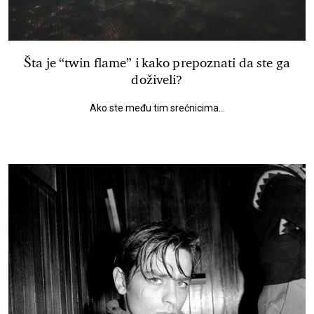
Šta je “twin flame” i kako prepoznati da ste ga
doživeli?
Ako ste među tim srećnicima...