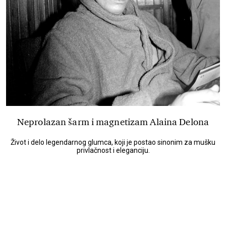
Neprolazan šarm i magnetizam Alaina Delona
Život i delo legendarnog glumca, koji je postao sinonim za mušku
privlačnost i eleganciju.