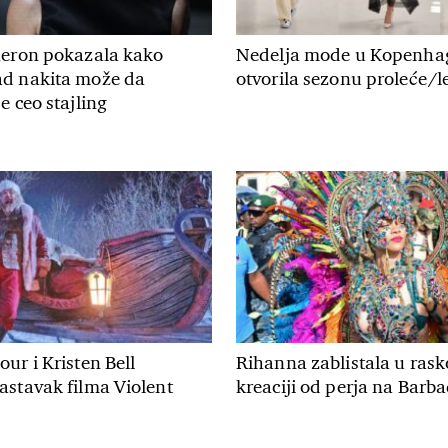
heron pokazala kako
Nedelja mode u Kopenha
d nakita može da
otvorila sezonu proleće/le
e ceo stajling
ur i Kristen Bell
Rihanna zablistala u rask
astavak filma Violent
kreaciji od perja na Barb