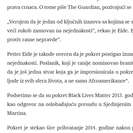
prava crnaca. O tome piše The Guardian, pozivajući se
„Verujem da je jedan od ključnih izazova sa kojima se s
veći sukob zasnovan na nejednakosti“, rekao je Eide.
protiv rasne nepravde“.
Petter Eide je takođe uveren da je pokret postigao izuz
nejednakosti. Poslanik, koji je ranije nominovao branit
da je još jedna stvar koja ga je impresionirala u pokr
ljude iz svih sfera života, a ne samo Afroamerikance“.
Podsetimo se da su pokret Black Lives Matter 2013. god
kao odgovor na oslobađajuću presudu u Sjedinjenim
Martina.
Pokret je stekao šire prihvatanje 2014. godine nakon