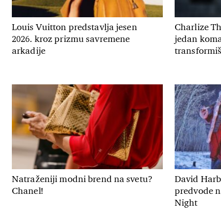
Louis Vuitton predstavlja jesen
Charlize T
2026. kroz prizmu savremene
jedan koma
arkadije
transformiš
Natraženiji modni brend na svetu?
David Harbo
Chanel!
predvode n
Night