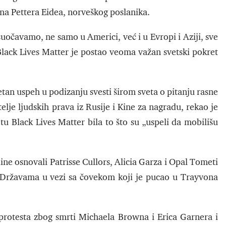
 na Pettera Eidea, norveškog poslanika.
uočavamo, ne samo u Americi, već i u Evropi i Aziji, sve
 Black Lives Matter je postao veoma važan svetski pokret
etan uspeh u podizanju svesti širom sveta o pitanju rasne
elje ljudskih prava iz Rusije i Kine za nagradu, rekao je
etu Black Lives Matter bila to što su „uspeli da mobilišu
ine osnovali Patrisse Cullors, Alicia Garza i Opal Tometi
 Državama u vezi sa čovekom koji je pucao u Trayvona
 protesta zbog smrti Michaela Browna i Erica Garnera i