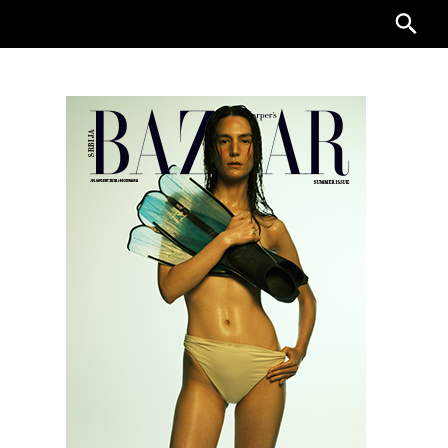
Searc
for: