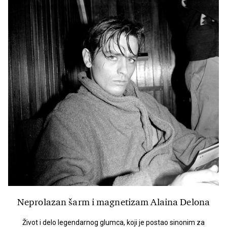
Neprolazan šarm i magnetizam Alaina Delona
Život i delo legendarnog glumca, koji je postao sinonim za