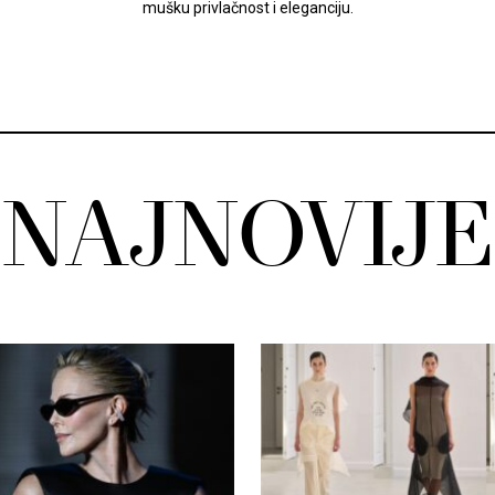
mušku privlačnost i eleganciju.
NAJNOVIJE