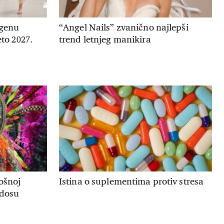
genu
“Angel Nails” zvanično najlepši
to 2027.
trend letnjeg manikira
ošnoj
Istina o suplementima protiv stresa
adosu