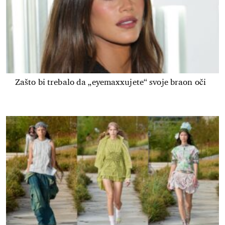
Zašto bi trebalo da „eyemaxxujete“ svoje braon oči