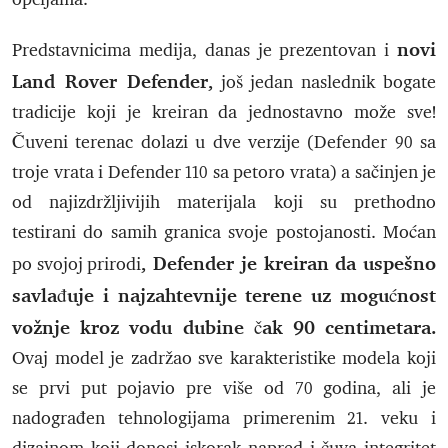
novi
Predstavnicima medija, danas je prezentovan i
Land Rover Defender,
još jedan naslednik bogate
tradicije koji je kreiran da jednostavno može sve!
Čuveni terenac dolazi u dve verzije (Defender 90 sa
troje vrata i Defender 110 sa petoro vrata) a sačinjen je
od najizdržljivijih materijala koji su prethodno
testirani do samih granica svoje postojanosti. Moćan
, Defender je kreiran da uspešno
po svojoj prirodi
savlađuje i najzahtevnije terene uz mogućnost
vožnje kroz vodu dubine čak 90 centimetara.
Ovaj model je zadržao sve karakteristike modela koji
se prvi put pojavio pre više od 70 godina, ali je
nadograđen tehnologijama primerenim 21. veku i