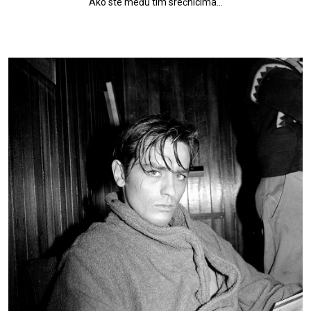
Ako ste među tim srećnicima...