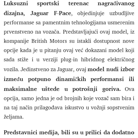
Luksuzni sportski terenac nagrađivanog
dizajna, Jaguar F-Pace
, objedinjuje uzbudljive
performanse sa pamentnim tehnologijama usmerenim
prvenstveno na vozača. Predstavljajući ovaj model, iz
kompanije British Motors su istakli dostupnost nove
opcije kada je u pitanju ovaj već dokazani model koji
sada stiže i u verziji plug-in hibridnog električnog
model nudi izbor
vozila. Jedinstveno za Jaguar, ovaj
između potpuno dinamičkih performansi ili
maksimalne uštede u potrošnji goriva.
Ova
opcija, samo jedna je od brojnih koje vozač sam bira i
na taj način prilagođava iskustvo u vožnji sopstvenim
željama.
Predstavnici medija, bili su u prilici da dodatno