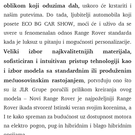
oblikom koji oduzima dah,
uskoro će krstariti i
našim putevima. Do tada, ljubitelji automobila koji
posete ECO BG CAR SHOW, moći će i uživo da se
uvere u fenomenalan odnos Range Rover standarda
kada je luksuz u pitanju i mogućnosti personalizacije.
Veliki izbor najkvalitetnijih materijala,
sofisticiran i intuitivan pristup tehnologiji kao
i izbor modela sa standardnim ili produženim
međuosovinskim rastojanjem
, potvrđuju ono što
su iz JLR Grupe poručili prilikom kreiranja ovog
modela – Novi Range Rover je najpoželjniji Range
Rover ikada stvoren! Istinski veran svojim korenima, a
I te kako spreman za budućnost uz dostupnost motora
na elektro pogon, pug-in hibridnim i blago hibridnim
opcijama.