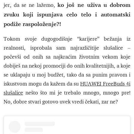
ko još ne uživa u dobrom
jer, da se ne lažemo,
zvuku koji ispunjava celo telo i automatski
podiže raspoloženje?!
Tokom svoje dugogodišnje “karijere” bežanja iz
realnosti, isprobala sam najrazličitije slušalice –
počevši od onih sa najkraćim životnim vekom koje
dobiješ na nekoj promociji do onih kvalitetnijih, a koje
se uklapaju u moj budžet, tako da sa punim pravom i
iskustvom mogu da kažem da su
HUAWEI FreeBuds 4i
slušalice
nešto što mi je trebalo mnogo, mnogo pre!
No, dobre stvari gotovo uvek vredi čekati, zar ne?