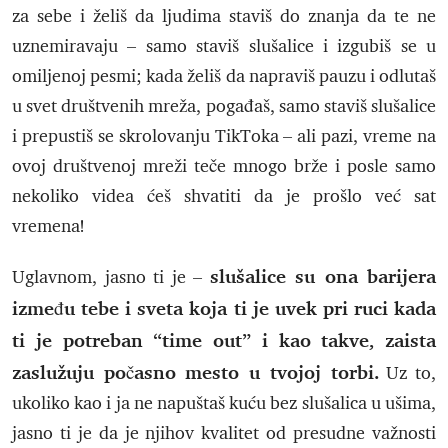
za sebe i želiš da ljudima staviš do znanja da te ne
uznemiravaju – samo staviš slušalice i izgubiš se u
omiljenoj pesmi; kada želiš da napraviš pauzu i odlutaš
u svet društvenih mreža, pogađaš, samo staviš slušalice
i prepustiš se skrolovanju TikToka – ali pazi, vreme na
ovoj društvenoj mreži teče mnogo brže i posle samo
nekoliko videa ćeš shvatiti da je prošlo već sat
vremena!
slušalice su ona barijera
Uglavnom, jasno ti je –
između tebe i sveta koja ti je uvek pri ruci kada
ti je potreban “time out” i kao takve, zaista
zaslužuju počasno mesto u tvojoj torbi.
Uz to,
ukoliko kao i ja ne napuštaš kuću bez slušalica u ušima,
jasno ti je da je njihov kvalitet od presudne važnosti