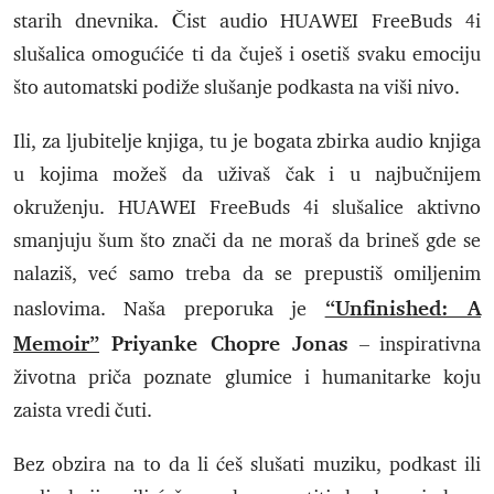
starih dnevnika. Čist audio HUAWEI FreeBuds 4i
slušalica omogućiće ti da čuješ i osetiš svaku emociju
što automatski podiže slušanje podkasta na viši nivo.
Ili, za ljubitelje knjiga, tu je bogata zbirka audio knjiga
u kojima možeš da uživaš čak i u najbučnijem
okruženju. HUAWEI FreeBuds 4i slušalice aktivno
smanjuju šum što znači da ne moraš da brineš gde se
nalaziš, već samo treba da se prepustiš omiljenim
“Unfinished: A
naslovima. Naša preporuka je
Memoir”
Priyanke Chopre Jonas
– inspirativna
životna priča poznate glumice i humanitarke koju
zaista vredi čuti.
Bez obzira na to da li ćeš slušati muziku, podkast ili