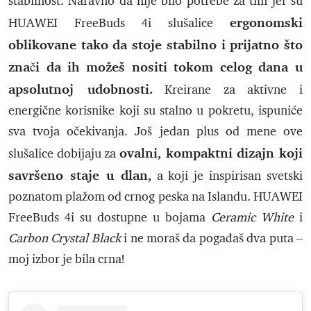
stabilnost. Naravno da nije bilo potrebe za tim jer su
ergonomski
HUAWEI FreeBuds 4i slušalice
oblikovane tako da stoje stabilno i prijatno što
znači da ih možeš nositi tokom celog dana u
apsolutnoj udobnosti.
Kreirane za aktivne i
energične korisnike koji su stalno u pokretu, ispuniće
sva tvoja očekivanja. Još jedan plus od mene ove
ovalni, kompaktni dizajn koji
slušalice dobijaju za
savršeno staje u dlan,
a koji je inspirisan svetski
poznatom plažom od crnog peska na Islandu. HUAWEI
FreeBuds 4i su dostupne u bojama
Ceramic White
i
Carbon Crystal Black
i ne moraš da pogađaš dva puta –
moj izbor je bila crna!