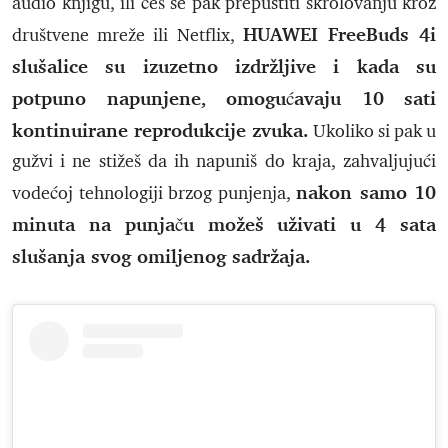
audio knjigu, ili ćeš se pak prepustiti skrolovanju kroz
HUAWEI FreeBuds 4i
društvene mreže ili Netflix,
slušalice su izuzetno izdržljive i kada su
potpuno napunjene, omogućavaju 10 sati
kontinuirane reprodukcije zvuka.
Ukoliko si pak u
gužvi i ne stižeš da ih napuniš do kraja, zahvaljujući
nakon samo 10
vodećoj tehnologiji brzog punjenja,
minuta na punjaču možeš uživati u 4 sata
slušanja svog omiljenog sadržaja.