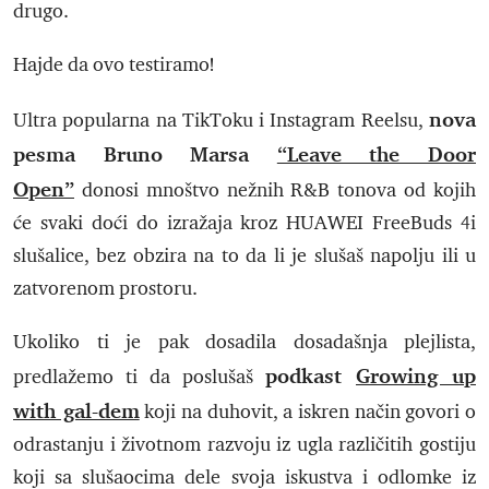
drugo.
Hajde da ovo testiramo!
nova
Ultra popularna na TikToku i Instagram Reelsu,
pesma Bruno Marsa
“Leave the Door
Open”
donosi mnoštvo nežnih R&B tonova od kojih
će svaki doći do izražaja kroz HUAWEI FreeBuds 4i
slušalice, bez obzira na to da li je slušaš napolju ili u
zatvorenom prostoru.
Ukoliko ti je pak dosadila dosadašnja plejlista,
podkast
Growing up
predlažemo ti da poslušaš
with gal-dem
koji na duhovit, a iskren način govori o
odrastanju i životnom razvoju iz ugla različitih gostiju
koji sa slušaocima dele svoja iskustva i odlomke iz