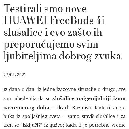
Testirali smo nove
HUAWEI FreeBuds 4i
slušalice i evo zašto ih
preporučujemo svim
ljubiteljima dobrog zvuka
27/04/2021
Iz dana u dan, iz jedne izazovne situacije u drugu, sve
slušalice najgenijalniji izum
sam ubeđenija da su
savremenog doba – ikad!
Razmisli: kada ti smeta
buka iz spoljašnjeg sveta – samo staviš slušalice i za
tren se “isključiš” iz gužve; kada ti je potrebno vreme