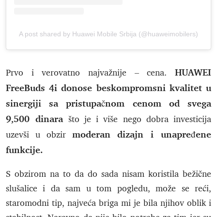
A post shared by Huawei Mobile Srbija (@huaweimobilers)
HUAWEI
Prvo i verovatno najvažnije – cena.
FreeBuds 4i donose beskompromsni kvalitet u
sinergiji sa pristupačnom cenom od svega
9,500 dinara
što je i više nego dobra investicija
moderan dizajn i unapređene
uzevši u obzir
funkcije.
S obzirom na to da do sada nisam koristila bežične
slušalice i da sam u tom pogledu, može se reći,
staromodni tip, najveća briga mi je bila njihov oblik i