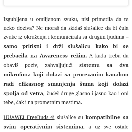
Izgubljena u omiljenom zvuku, nisi primetila da te
neko doziva? Ne moraš da skidaš slušalice da bi čula
zvuke iz okruženja i komunicirala sa drugim ljudima –
samo pritisni i drži slušalicu kako bi se
prebacila na Awareness režim.
A kada treba da
sistemu sa dva
obaviš poziv, zahvaljujući
mikrofona koji dolazi sa prorezanim kanalom
radi efikasnog smanjenja šuma koji dolazi
spolja od vetra,
čućeš druge glasno i jasno kao i oni
tebe, čak i na prometnim mestima.
kompatibilne sa
HUAWEI FreeBuds 4i
slušalice su
svim operativnim sistemima,
a uz sve ostale