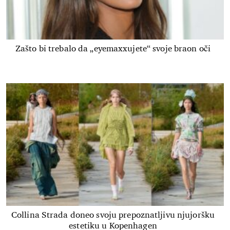
Zašto bi trebalo da „eyemaxxujete“ svoje braon oči
Collina Strada doneo svoju prepoznatljivu njujoršku
estetiku u Kopenhagen