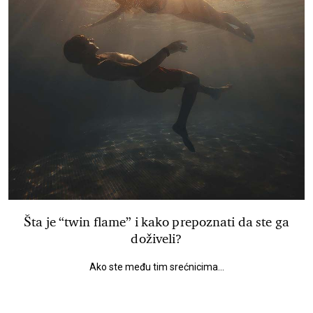
Šta je “twin flame” i kako prepoznati da ste ga
doživeli?
Ako ste među tim srećnicima...