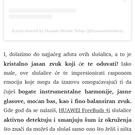
A post shared by Huawei Mobile Srbija (@huaweimobilers)
I, dolazimo do najjačeg aduta ovih slušalica, a to je
kristalno jasan zvuk koji će te oduvati!
Iako
male, ove slušalice će te impresionirati rasponom
emocija koje mogu da izazovu omogućavajući ti da
bogate instrumentalne harmonije, jasne
čuješ
glasove, moćan bas, kao i fino balansiran zvuk.
Gde god da se nalaziš,
HUAWEI FreeBuds 4i
slušalice
aktivno detektuju i smanjuju šum iz okruženja
što znači da možeš da slušaš samo ono što želiš i ništa