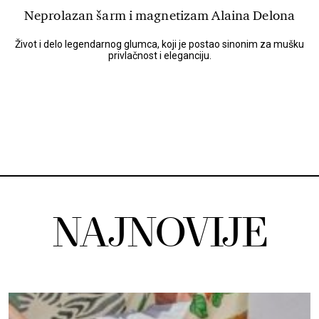
Neprolazan šarm i magnetizam Alaina Delona
Život i delo legendarnog glumca, koji je postao sinonim za mušku
privlačnost i eleganciju.
NAJNOVIJE