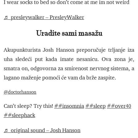
I wear socks to bed so don’t come at me im not weird
♬ presleywalker – PresleyWalker
Uradite sami masažu
Akupunkturista Josh Hanson preporučuje trljanje iza
uha sledeći put kada imate nesanicu. Ova zona je,
smatra on, odgovorna za smirenost nervnog sistema, a
lagano maženje pomoći će vam da brže zaspite.
@doctorhanson
Can’t sleep? Try this!
##insomnia
##sleep
##over40
##sleephack
♬ original sound – Josh Hanson