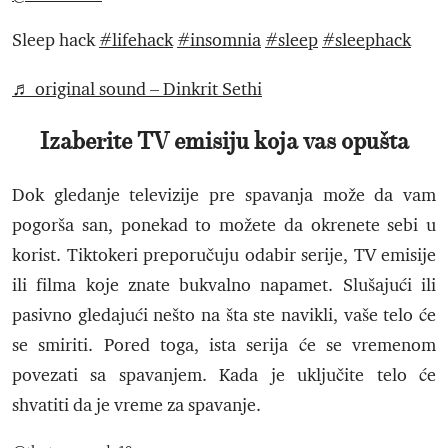
Sleep hack
#lifehack
#insomnia
#sleep
#sleephack
♬ original sound – Dinkrit Sethi
Izaberite TV emisiju koja vas opušta
Dok gledanje televizije pre spavanja može da vam
pogorša san, ponekad to možete da okrenete sebi u
korist. Tiktokeri preporučuju odabir serije, TV emisije
ili filma koje znate bukvalno napamet. Slušajući ili
pasivno gledajući nešto na šta ste navikli, vaše telo će
se smiriti. Pored toga, ista serija će se vremenom
povezati sa spavanjem. Kada je uključite telo će
shvatiti da je vreme za spavanje.