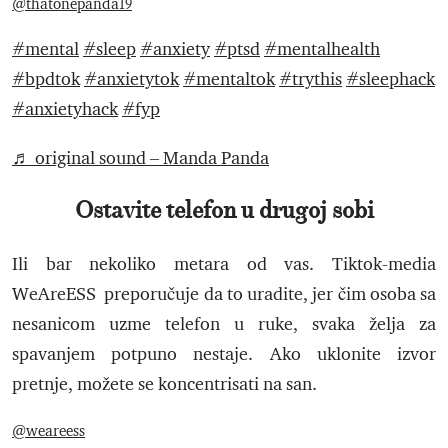
@thatonepanda19
#mental
#sleep
#anxiety
#ptsd
#mentalhealth
#bpdtok
#anxietytok
#mentaltok
#trythis
#sleephack
#anxietyhack
#fyp
♬ original sound – Manda Panda
Ostavite telefon u drugoj sobi
Ili bar nekoliko metara od vas. Tiktok-media
WeAreESS preporučuje da to uradite, jer čim osoba sa
nesanicom uzme telefon u ruke, svaka želja za
spavanjem potpuno nestaje. Ako uklonite izvor
pretnje, možete se koncentrisati na san.
@weareess