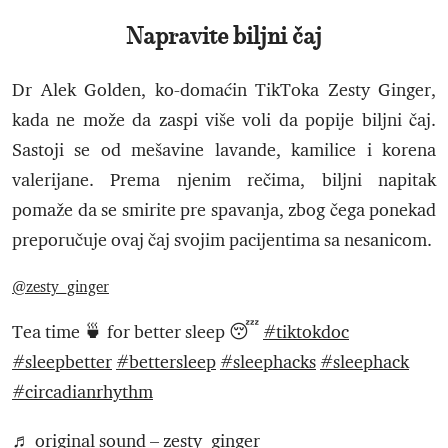
Napravite biljni čaj
Dr Alek Golden, ko-domaćin TikToka Zesty Ginger,
kada ne može da zaspi više voli da popije biljni čaj.
Sastoji se od mešavine lavande, kamilice i korena
valerijane. Prema njenim rečima, biljni napitak
pomaže da se smirite pre spavanja, zbog čega ponekad
preporučuje ovaj čaj svojim pacijentima sa nesanicom.
@zesty_ginger
Tea time 🍵 for better sleep 😴
#tiktokdoc
#sleepbetter
#bettersleep
#sleephacks
#sleephack
#circadianrhythm
♬ original sound – zesty_ginger