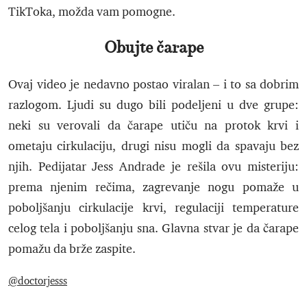
TikToka, možda vam pomogne.
Obujte čarape
Ovaj video je nedavno postao viralan – i to sa dobrim
razlogom. Ljudi su dugo bili podeljeni u dve grupe:
neki su verovali da čarape utiču na protok krvi i
ometaju cirkulaciju, drugi nisu mogli da spavaju bez
njih. Pedijatar Jess Andrade je rešila ovu misteriju:
prema njenim rečima, zagrevanje nogu pomaže u
poboljšanju cirkulacije krvi, regulaciji temperature
celog tela i poboljšanju sna. Glavna stvar je da čarape
pomažu da brže zaspite.
@doctorjesss