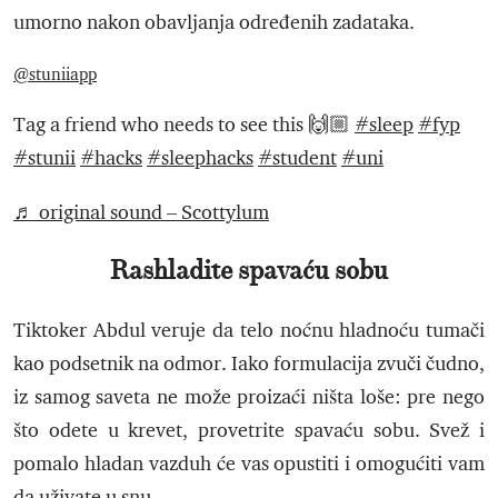
umorno nakon obavljanja određenih zadataka.
@stuniiapp
Tag a friend who needs to see this 🙌🏼
#sleep
#fyp
#stunii
#hacks
#sleephacks
#student
#uni
♬ original sound – Scottylum
Rashladite spavaću sobu
Tiktoker Abdul veruje da telo noćnu hladnoću tumači
kao podsetnik na odmor. Iako formulacija zvuči čudno,
iz samog saveta ne može proizaći ništa loše: pre nego
što odete u krevet, provetrite spavaću sobu. Svež i
pomalo hladan vazduh će vas opustiti i omogućiti vam
da uživate u snu.