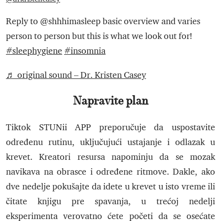
Reply to @shhhimasleep basic overview and varies
person to person but this is what we look out for!
#sleephygiene
#insomnia
♬ original sound – Dr. Kristen Casey
Napravite plan
Tiktok STUNii APP preporučuje da uspostavite
određenu rutinu, uključujući ustajanje i odlazak u
krevet. Kreatori resursa napominju da se mozak
navikava na obrasce i određene ritmove. Dakle, ako
dve nedelje pokušajte da idete u krevet u isto vreme ili
čitate knjigu pre spavanja, u trećoj nedelji
eksperimenta verovatno ćete početi da se osećate