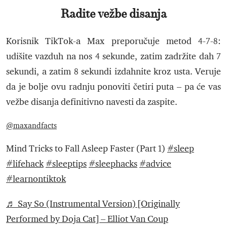
Radite vežbe disanja
Korisnik TikTok-a Max preporučuje metod 4-7-8:
udišite vazduh na nos 4 sekunde, zatim zadržite dah 7
sekundi, a zatim 8 sekundi izdahnite kroz usta. Veruje
da je bolje ovu radnju ponoviti četiri puta – pa će vas
vežbe disanja definitivno navesti da zaspite.
@maxandfacts
Mind Tricks to Fall Asleep Faster (Part 1)
#sleep
#lifehack
#sleeptips
#sleephacks
#advice
#learnontiktok
♬ Say So (Instrumental Version) [Originally
Performed by Doja Cat] – Elliot Van Coup