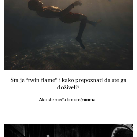
Šta je “twin flame” i kako prepoznati da ste ga
doživeli?
Ako ste među tim srećnicima...