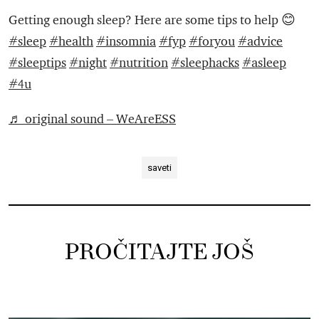
Getting enough sleep? Here are some tips to help 😊
#sleep
#health
#insomnia
#fyp
#foryou
#advice
#sleeptips
#night
#nutrition
#sleephacks
#asleep
#4u
♬ original sound – WeAreESS
saveti
PROČITAJTE JOŠ