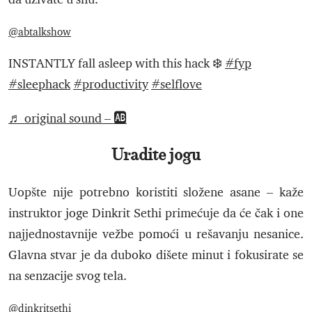
@abtalkshow
INSTANTLY fall asleep with this hack ❄️
#fyp
#sleephack
#productivity
#selflove
♬ original sound – 🆎
Uradite jogu
Uopšte nije potrebno koristiti složene asane – kaže
instruktor joge Dinkrit Sethi primećuje da će čak i one
najjednostavnije vežbe pomoći u rešavanju nesanice.
Glavna stvar je da duboko dišete minut i fokusirate se
na senzacije svog tela.
@dinkritsethi