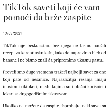
TikTok saveti koji će vam
pomoći da brže zaspite
13/03/2021
TikTok nije beskoristan: bez njega ne bismo naučili
recept za karantinsku kafu, kako da napravimo hleb od
banane i ne bismo znali da pripremimo ukusnu pastu…
Proveli smo dugo vremena tražeći najbolji savet za one
koji pate od nesanice. Najrazličitija rešanja imaju
inostrani tiktokeri, među kojima su i obični korisnici i
lekari sa dugogodišnjim iskustvom.
Ukoliko ne možete da zaspite, isprobajte neki savet sa