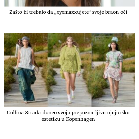
Zašto bi trebalo da „eyemaxxujete“ svoje braon oči
Collina Strada doneo svoju prepoznatljivu njujoršku
estetiku u Kopenhagen