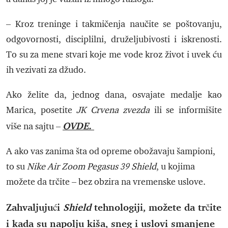
– Kroz treninge i takmičenja naučite se poštovanju,
odgovornosti, disciplilni, druželjubivosti i iskrenosti.
To su za mene stvari koje me vode kroz život i uvek ću
ih vezivati za džudo.
Ako želite da, jednog dana, osvajate medalje kao
Marica, posetite
JK Crvena zvezda
ili se informišite
OVDE.
više na sajtu –
A ako vas zanima šta od opreme obožavaju šampioni,
to su
Nike Air Zoom Pegasus 39 Shield
, u kojima
možete da trčite – bez obzira na vremenske uslove.
Zahvaljujući
Shield
tehnologiji, možete da trčite
i kada su napolju kiša, sneg i uslovi smanjene