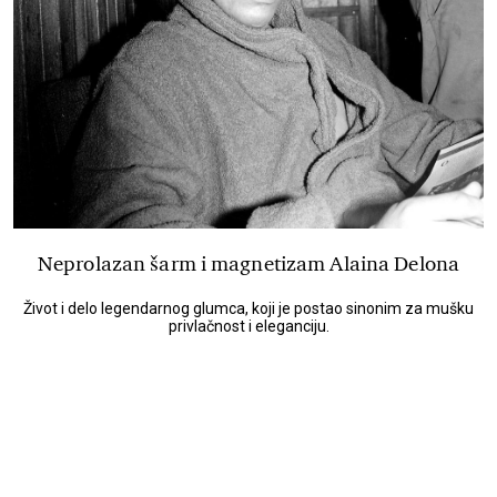
Neprolazan šarm i magnetizam Alaina Delona
Život i delo legendarnog glumca, koji je postao sinonim za mušku
privlačnost i eleganciju.