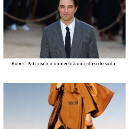
Robert Pattinson u najneobičnijoj ulozi do sada