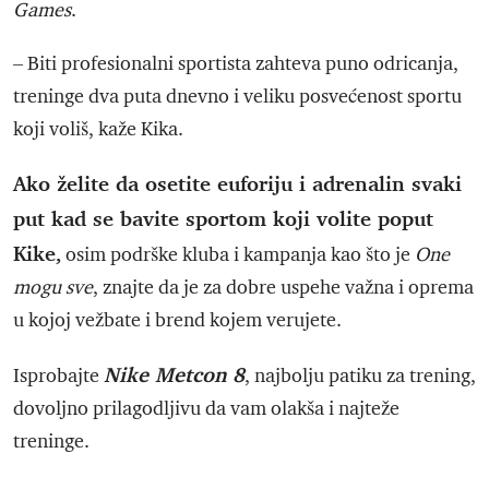
Games
.
– Biti profesionalni sportista zahteva puno odricanja,
treninge dva puta dnevno i veliku posvećenost sportu
koji voliš, kaže Kika.
Ako
želite da osetite euforiju i adrenalin svaki
put kad se bavite sportom koji volite poput
Kike,
osim podrške kluba i kampanja kao što je
One
mogu sve
, znajte da je za dobre uspehe važna i oprema
u kojoj vežbate i brend kojem verujete.
Nike Metcon 8
Isprobajte
, najbolju patiku za trening,
dovoljno prilagodljivu da vam olakša i najteže
treninge.