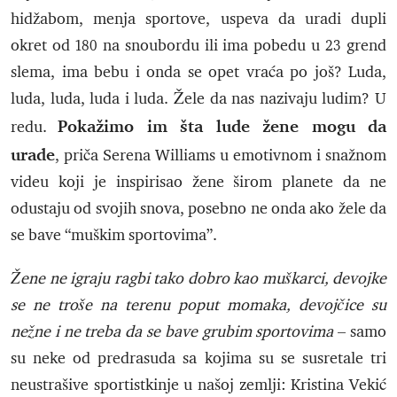
hidžabom, menja sportove, uspeva da uradi dupli
okret od 180 na snoubordu ili ima pobedu u 23 grend
slema, ima bebu i onda se opet vraća po još? Luda,
luda, luda, luda i luda. Žele da nas nazivaju ludim? U
Pokažimo im šta lude žene mogu da
redu.
urade
, priča Serena Williams u emotivnom i snažnom
videu koji je inspirisao žene širom planete da ne
odustaju od svojih snova, posebno ne onda ako žele da
se bave “muškim sportovima”.
Žene ne igraju ragbi tako dobro kao muškarci, devojke
se ne troše na terenu poput momaka, devojčice su
nežne i ne treba da se bave grubim sportovima
– samo
su neke od predrasuda sa kojima su se susretale tri
neustrašive sportistkinje u našoj zemlji: Kristina Vekić