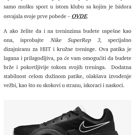
samo mušku sport u istom klubu sa kojim je Isidora
OVDE
osvajala svoje prve pobede –
.
A ako želite da i na treninzima budete uspešne kao
ona, isprobajte
Nike SuperRep 3
, specijalno
dizajniranu za HIIT i kružne treninge. Ova patika je
lagana i prilagodljiva, pa će vam omogućiti da budete
brže i pokretljivije tokom svojih treninga. Dodatna
stabilnost celom dužinom patike, olakšava izvođenje
vežbi, kao što su skokovi u stranu, iskoraci i naskoci.