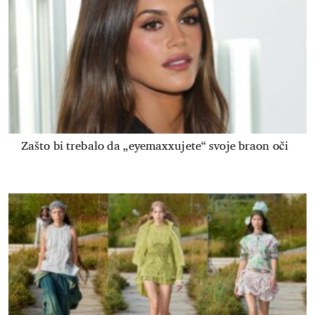
Zašto bi trebalo da „eyemaxxujete“ svoje braon oči