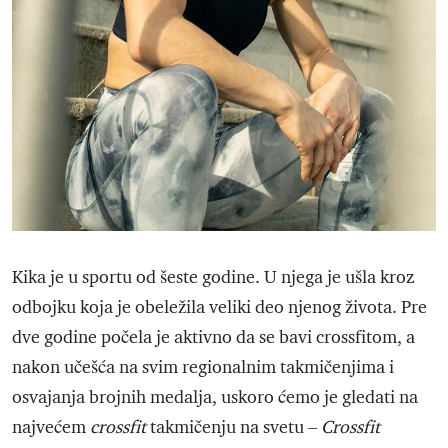
Kika je u sportu od šeste godine. U njega je ušla kroz
odbojku koja je obeležila veliki deo njenog života. Pre
dve godine počela je aktivno da se bavi crossfitom, a
nakon učešća na svim regionalnim takmičenjima i
osvajanja brojnih medalja, uskoro ćemo je gledati na
najvećem
crossfit
takmičenju na svetu –
Crossfit