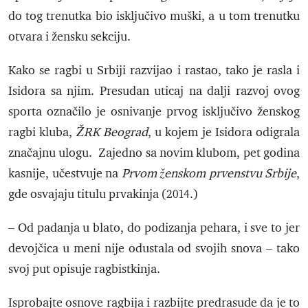
do tog trenutka bio isključivo muški, a u tom trenutku
otvara i žensku sekciju.
Kako se ragbi u Srbiji razvijao i rastao, tako je rasla i
Isidora sa njim. Presudan uticaj na dalji razvoj ovog
sporta označilo je osnivanje prvog isključivo ženskog
ragbi kluba,
ŽRK Beograd
, u kojem je Isidora odigrala
značajnu ulogu. Zajedno sa novim klubom, pet godina
kasnije, učestvuje na
Prvom ženskom prvenstvu Srbije
,
gde osvajaju titulu prvakinja (2014.)
– Od padanja u blato, do podizanja pehara, i sve to jer
devojčica u meni nije odustala od svojih snova – tako
svoj put opisuje ragbistkinja.
Isprobajte osnove ragbija i razbijte predrasude da je to