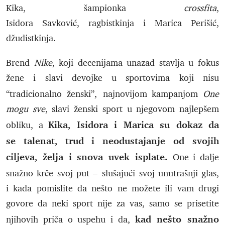
Kika, šampionka
crossfita
,
Isidora Savković, ragbistkinja i Marica Perišić,
džudistkinja.
Brend
Nike
, koji decenijama unazad stavlja u fokus
žene i slavi devojke u sportovima koji nisu
“tradicionalno ženski”,
najnovijom kampanjom
One
mogu sve
, slavi ženski sport u njegovom najlepšem
Kika, Isidora i Marica su dokaz da
obliku, a
se talenat, trud i neodustajanje od svojih
ciljeva, želja i snova uvek isplate.
One i dalje
snažno krče svoj put –
slušajući svoj unutrašnji glas,
i kada pomislite da nešto ne možete ili vam drugi
govore da neki sport nije za vas, samo se prisetite
kad nešto snažno
njihovih priča o uspehu i da,