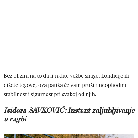
Bez obzira na to da li radite vežbe snage, kondicije ili
dižete tegove, ova patika će vam pružiti neophodnu
stabilnost i sigurnost pri svakoj od njih.
Isidora SAVKOVIĆ: Instant zaljubljivanje
u ragbi