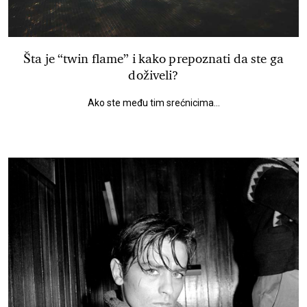
Šta je “twin flame” i kako prepoznati da ste ga
doživeli?
Ako ste među tim srećnicima...