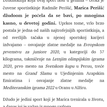
Džudistkinja koja ovaj sport nosi u genima – ćerka je
Marica Perišić
čuvene sportistkinje Radmile Perišić,
džudoom je počela da se bavi, po mnogima
kasno, u devetoj godini.
Uprkos tome, vrlo brzo
postala je jedna od naših najtrofejnijih sportistkinja, a
od svetlijih tačaka u njenoj sportskoj karijeri
izdvajamo – osvajanje zlatne medalje na
Evropskom
prvenstvu za juniore 2020
, u kategoriji do 57
kilograma, takmičenje na
Letnjim olimpijskim igrama
2020
, prvo mesto na
Svetskom kupu
u Peruu, treće
mesto na
Grand Slamu
u Ujedinjenim Arapskim
Emiratima i osvajanje zlatne medalje na
Mediteranskim igrama 2022
u Oranu u Alžiru.
Džudo je jedini sport koji je Marica trenirala u životu,
a danas joj je važan iz mnogo razloga.