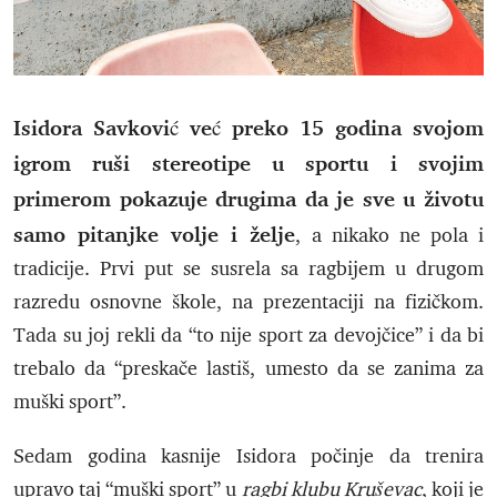
Isidora Savković već preko 15 godina svojom
igrom ruši stereotipe u sportu i svojim
primerom pokazuje drugima da je sve u životu
samo pitanjke volje i želje
, a nikako ne pola i
tradicije. Prvi put se susrela sa ragbijem u drugom
razredu osnovne škole, na prezentaciji na fizičkom.
Tada su joj rekli da “to nije sport za devojčice” i da bi
trebalo da “preskače lastiš, umesto da se zanima za
muški sport”.
Sedam godina kasnije Isidora počinje da trenira
upravo taj “muški sport” u
ragbi klubu Kruševac
, koji je