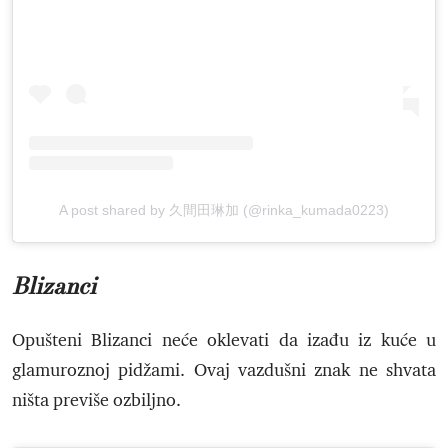
A post shared by 久間田琳加 (@rinka_kumada0223)
Blizanci
Opušteni Blizanci neće oklevati da izađu iz kuće u
glamuroznoj pidžami. Ovaj vazdušni znak ne shvata
ništa previše ozbiljno.