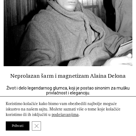
Neprolazan šarm i magnetizam Alaina Delona
Život i delo legendarnog glumca, koji je postao sinonim za mušku
privlačnost i eleganciju.
Koristimo kolačiće kako bismo vam obezbedili najbolje moguće
iskustvo na našem sajtu. Možete saznati više o tome koje kolačiće
koristimo ili ih isključiti u
podešavanjima
.
Close GDPR Cookie Banner
Prihvati