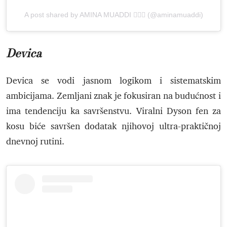
A post shared by AMINA MUADDI 🧚🏽‍♀️ (@aminamuaddi)
Devica
Devica se vodi jasnom logikom i sistematskim
ambicijama. Zemljani znak je fokusiran na budućnost i
ima tendenciju ka savršenstvu. Viralni Dyson fen za
kosu biće savršen dodatak njihovoj ultra-praktičnoj
dnevnoj rutini.