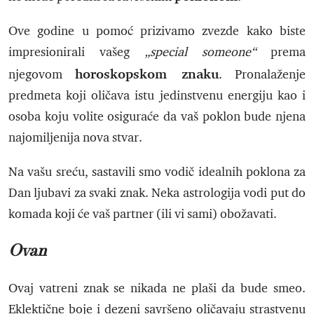
Ove godine u pomoć prizivamo zvezde kako biste
impresionirali vašeg
„special someone“
prema
horoskopskom znaku
njegovom
. Pronalaženje
predmeta koji oličava istu jedinstvenu energiju kao i
osoba koju volite osiguraće da vaš poklon bude njena
najomiljenija nova stvar.
Na vašu sreću, sastavili smo vodič idealnih poklona za
Dan ljubavi za svaki znak. Neka astrologija vodi put do
komada koji će vaš partner (ili vi sami) obožavati.
Ovan
Ovaj vatreni znak se nikada ne plaši da bude smeo.
Eklektične boje i dezeni savršeno oličavaju strastvenu