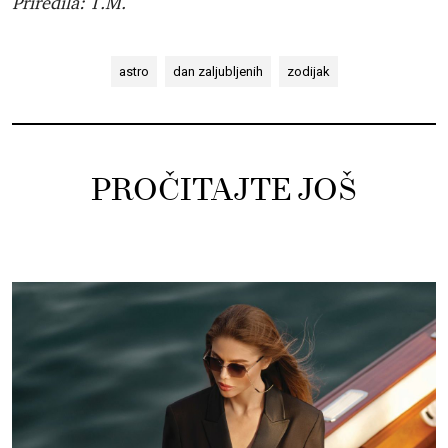
Priredila: T.M.
astro
dan zaljubljenih
zodijak
PROČITAJTE JOŠ