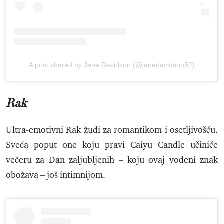
A post shared by Jane Davidson (@janedavidson52)
Rak
Ultra-emotivni Rak žudi za romantikom i osetljivošću.
Sveća poput one koju pravi Caiyu Candle učiniće
večeru za Dan zaljubljenih – koju ovaj vodeni znak
obožava – još intimnijom.