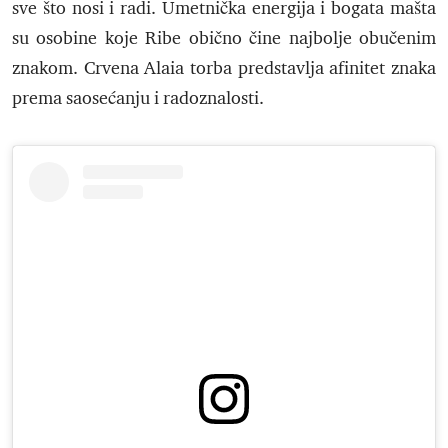
sve što nosi i radi. Umetnička energija i bogata mašta
su osobine koje Ribe obično čine najbolje obučenim
znakom. Crvena Alaia torba predstavlja afinitet znaka
prema saosećanju i radoznalosti.