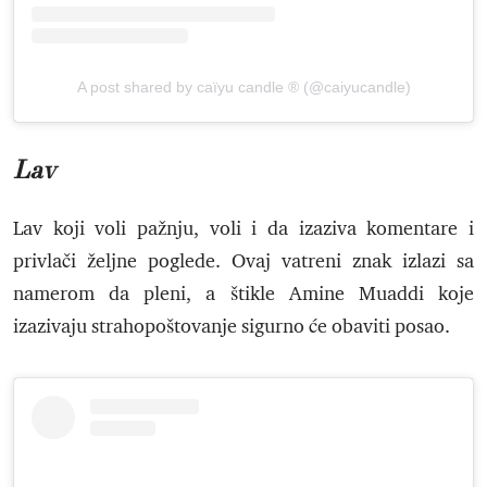
A post shared by caïyu candle ® (@caiyucandle)
Lav
Lav koji voli pažnju, voli i da izaziva komentare i
privlači željne poglede. Ovaj vatreni znak izlazi sa
namerom da pleni, a štikle Amine Muaddi koje
izazivaju strahopoštovanje sigurno će obaviti posao.