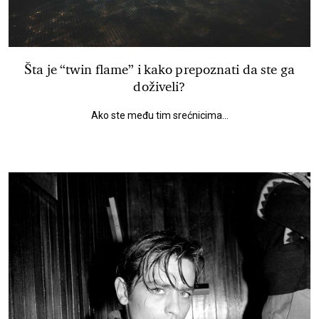
Šta je “twin flame” i kako prepoznati da ste ga
doživeli?
Ako ste među tim srećnicima...