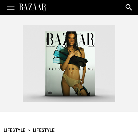
Sea
for:
LIFESTYLE
>
LIFESTYLE