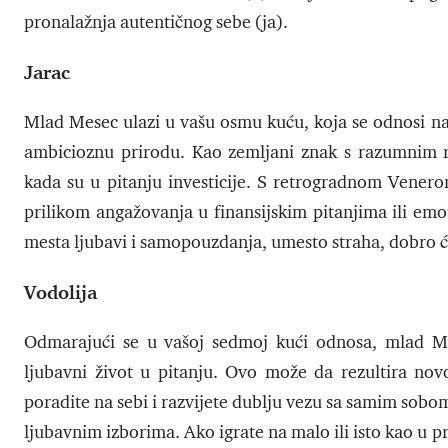
pronalažnja autentičnog sebe (ja).
Jarac
Mlad Mesec ulazi u vašu osmu kuću, koja se odnosi na i
ambicioznu prirodu. Kao zemljani znak s razumnim r
kada su u pitanju investicije. S retrogradnom Venero
prilikom angažovanja u finansijskim pitanjima ili em
mesta ljubavi i samopouzdanja, umesto straha, dobro će
Vodolija
Odmarajući se u vašoj sedmoj kući odnosa, mlad M
ljubavni život u pitanju. Ovo može da rezultira no
poradite na sebi i razvijete dublju vezu sa samim sobom
ljubavnim izborima. Ako igrate na malo ili isto kao u pr