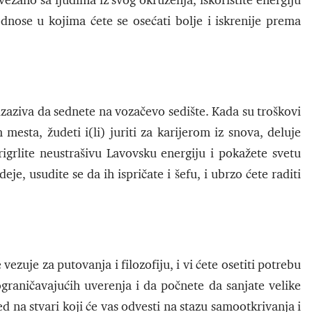
ezano sa ljudima iz svog okruženja, iskoristite energiju
nose u kojima ćete se osećati bolje i iskrenije prema
izaziva da sednete na vozačevo sedište. Kada su troškovi
mesta, žudeti i(li) juriti za karijerom iz snova, deluje
rlite neustrašivu Lavovsku energiju i pokažete svetu
eje, usudite se da ih ispričate i šefu, i ubrzo ćete raditi
zuje za putovanja i filozofiju, i vi ćete osetiti potrebu
ograničavajućih uverenja i da počnete da sanjate velike
led na stvari koji će vas odvesti na stazu samootkrivanja i