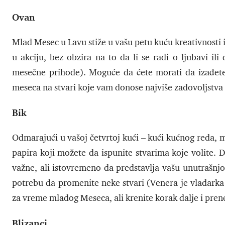
Ovan
Mlad Mesec u Lavu stiže u vašu petu kuću kreativnosti 
u akciju, bez obzira na to da li se radi o ljubavi i
mesečne prihode). Moguće da ćete morati da izađete 
meseca na stvari koje vam donose najviše zadovoljstva 
Bik
Odmarajući u vašoj četvrtoj kući – kući kućnog reda, 
papira koji možete da ispunite stvarima koje volite. 
važne, ali istovremeno da predstavlja vašu unutrašnj
potrebu da promenite neke stvari (Venera je vladarka 
za vreme mladog Meseca, ali krenite korak dalje i prenesi
Blizanci