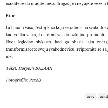
usudite se da uradite nešto drugačije i negujete veze u
Ribe
La Luna u vašoj šestoj kući koja se odnosi na svakodnevn
kao velika vatra, i naterati vas da ozbiljno promenit
život izgledao sivkasto, kad ga obasja jaka energ
transformisaćete svoju svakodnevicu. Pripremite se za 
ide.
Tekst: Harper’s BAZAAR
Fotografija: Pexels
astro
astro