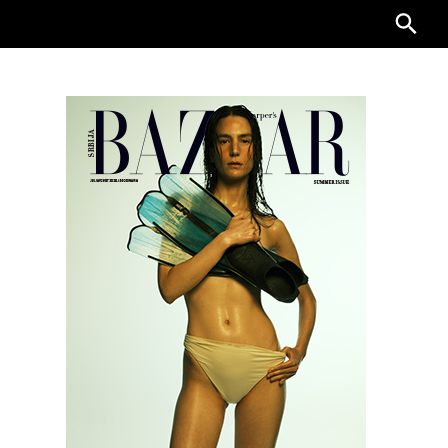
Searc
for: