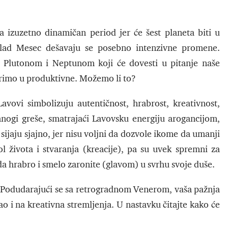
a izuzetno dinamičan period jer će šest planeta biti u
lad Mesec dešavaju se posebno intenzivne promene.
sa Plutonom i Neptunom koji će dovesti u pitanje naše
vorimo u produktivne. Možemo li to?
vovi simbolizuju autentičnost, hrabrost, kreativnost,
mnogi greše, smatrajaći Lavovsku energiju arogancijom,
 sijaju sjajno, jer nisu voljni da dozvole ikome da umanji
l života i stvaranja (kreacije), pa su uvek spremni za
da hrabro i smelo zaronite (glavom) u svrhu svoje duše.
i. Podudarajući se sa retrogradnom Venerom, vaša pažnja
o i na kreativna stremljenja. U nastavku čitajte kako će