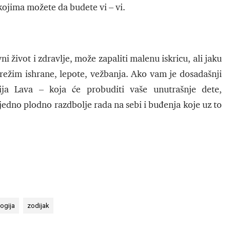
 kojima možete da budete vi – vi.
i život i zdravlje, može zapaliti malenu iskricu, ali jaku
e režim ishrane, lepote, vežbanja. Ako vam je dosadašnji
ija Lava – koja će probuditi vaše unutrašnje dete,
jedno plodno razdbolje rada na sebi i buđenja koje uz to
logija
zodijak