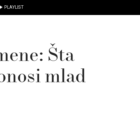
PLAYLIST
mene: Šta
onosi mlad