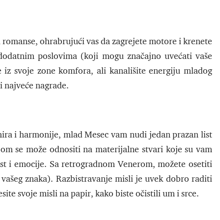
i romanse, ohrabrujući vas da zagrejete motore i krenete
li dodatnim poslovima (koji mogu značajno uvećati vaše
iz svoje zone komfora, ali kanališite energiju mladog
i najveće nagrade.
mira i harmonije, mlad Mesec vam nudi jedan prazan list
Dom se može odnositi na materijalne stvari koje su vam
ost i emocije. Sa retrogradnom Venerom, možete osetiti
vašeg znaka). Razbistravanje misli je uvek dobro raditi
te svoje misli na papir, kako biste očistili um i srce.