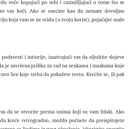
du veče kopajući po sebi i razmišljajući o tome šta se
što vas koči. Ako se osećate kao da nemate dovoljno
iju koja vam se ne sviđa (u svoju korist), pojačajte malo
dsvesti i intiucije, izazivajući vas da oljuštite slojeve
Sada je savršena prilika za rad na senkama i maskama koje
ravo lice koje treba da pokažete svetu. Krećite se, ili pak
vas da se otvorite prema onima koji su vam bliski. Ako
da kreće retrogradno, možda počnete da preispitujete