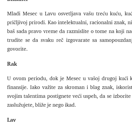
Mladi Mesec u Lavu osvetljava vašu treću kuću, kuć
pričljivoj prirodi. Kao intelektualni, racionalni znak,
baš sada pravo vreme da razmislite o tome na koji nač
trudite se da svaku reč izgovarate sa samopouzdanj
govorite.
Rak
U ovom periodu, dok je Mesec u vašoj drugoj kući k
finansije. Iako važite za skroman i blag znak, iskori
svojim talentima postignete veći uspeh, da se izborit
zaslužujete, bliže je nego ikad.
Lav