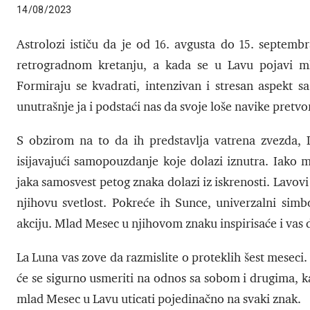
14/08/2023
Astrolozi ističu da je od 16. avgusta do 15. septembr
retrogradnom kretanju, a kada se u Lavu pojavi m
Formiraju se kvadrati, intenzivan i stresan aspekt 
unutrašnje ja i podstaći nas da svoje loše navike pret
S obzirom na to da ih predstavlja vatrena zvezda, La
isijavajući samopouzdanje koje dolazi iznutra. Iako 
jaka samosvest petog znaka dolazi iz iskrenosti. Lavovi
njihovu svetlost. Pokreće ih Sunce, univerzalni simbo
akciju. Mlad Mesec u njihovom znaku inspirisaće i vas 
La Luna vas zove da razmislite o proteklih šest mesec
će se sigurno usmeriti na odnos sa sobom i drugima, ka
mlad Mesec u Lavu uticati pojedinačno na svaki znak.