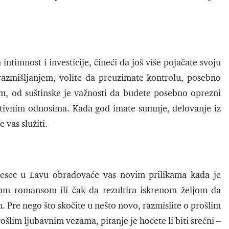
ntimnost i investicije, čineći da još više pojačate svoju
azmišljanjem, volite da preuzimate kontrolu, posebno
m, od suštinske je važnosti da budete posebno oprezni
otivnim odnosima. Kada god imate sumnje, delovanje iz
 vas služiti.
esec u Lavu obradovaće vas novim prilikama kada je
vom romansom ili čak da rezultira iskrenom željom da
. Pre nego što skočite u nešto novo, razmislite o prošlim
ošlim ljubavnim vezama, pitanje je hoćete li biti srećni –