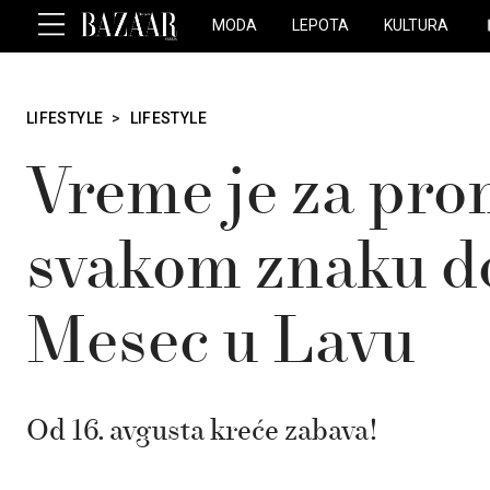
MODA
LEPOTA
KULTURA
LIFESTYLE
>
LIFESTYLE
Vreme je za pro
svakom znaku d
Mesec u Lavu
Od 16. avgusta kreće zabava!