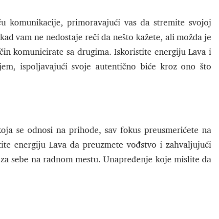
u komunikacije, primoravajući vas da stremite svojoj
 nikad vam ne nedostaje reči da nešto kažete, ali možda je
in komunicirate sa drugima. Iskoristite energiju Lava i
em, ispoljavajući svoje autentično biće kroz ono što
oja se odnosi na prihode, sav fokus preusmerićete na
stite energiju Lava da preuzmete vođstvo i zahvaljujući
e za sebe na radnom mestu. Unapređenje koje mislite da