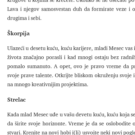
krugove u kojima se krećete. Ukoliko se ne osećate pov
Lava i njegov samosvestan duh da formirate veze i od
drugima i sebi.
Škorpija
Ulazeći u desetu kuću, kuću karijere, mladi Mesec vas 
života značajno porasli i kad mnogi ostaju bez radnih 
pomalo sumanuto. A opet, ovo je pravo vreme da prig
svoje prave talente. Otkrijte bliskom okruženju svoje id
na mnogo kreativnijim projektima.
Strelac
Kada mlad Mesec uđe u vašu devetu kuću, kuću koja se ve
da širite svoje horizonte. Vreme je da se oslobodite 
stvari. Krenite na novi hobi i(li) usvojte neki novi pog