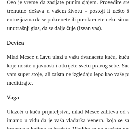
Ovo je vreme da zasijate punim sjajem. Provedite sre
trenutno dešava u vašem životu – postoji li nešto 
entuzijazma da se pokrenete ili preokrenete neku situac
unutrašnji glas, da se dalje čuje (izvan vas).
Devica
Mlad Mesec u Lavu ulazi u vašu dvanaestu kuću, kuću po
koje nosite u javnosti i otkrijete svetu pravog sebe. 
vam super stoje, ali zaista ne izgledaju lepo kao vaše p
meditirajte.
Vaga
Ulazeći u kuću prijateljstva, mlad Mesec zahteva od 
imamo u vidu da je vaša vladarka Venera, koja se sa