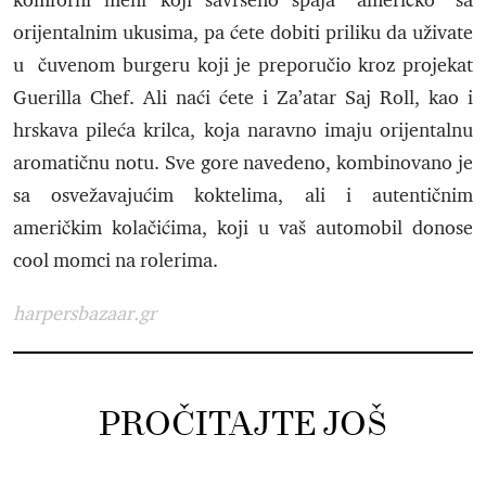
komforni meni koji savršeno spaja “američko” sa
orijentalnim ukusima, pa ćete dobiti priliku da uživate
u čuvenom burgeru koji je preporučio kroz projekat
Guerilla Chef. Ali naći ćete i Za’atar Saj Roll, kao i
hrskava pileća krilca, koja naravno imaju orijentalnu
aromatičnu notu. Sve gore navedeno, kombinovano je
sa osvežavajućim koktelima, ali i autentičnim
američkim kolačićima, koji u vaš automobil donose
cool momci na rolerima.
harpersbazaar.gr
PROČITAJTE JOŠ