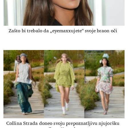
Zašto bi trebalo da „eyemaxxujete“ svoje braon oči
Collina Strada doneo svoju prepoznatljivu njujoršku