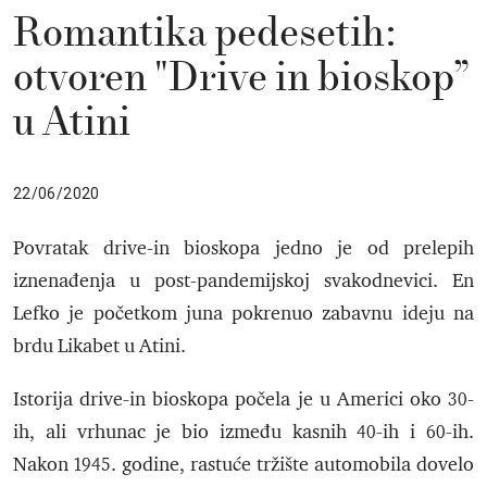
Romantika pedesetih:
otvoren "Drive in bioskop”
u Atini
22/06/2020
Povratak drive-in bioskopa jedno je od prelepih
iznenađenja u post-pandemijskoj svakodnevici. En
Lefko je početkom juna pokrenuo zabavnu ideju na
brdu Likabet u Atini.
Istorija drive-in bioskopa počela je u Americi oko 30-
ih, ali vrhunac je bio između kasnih 40-ih i 60-ih.
Nakon 1945. godine, rastuće tržište automobila dovelo