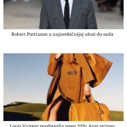
Robert Pattinson u najneobičnijoj ulozi do sada
Louis Vuitton predstavlja jesen 2026. kroz prizmu