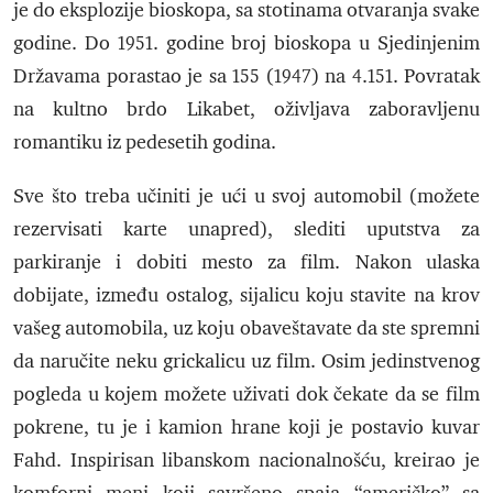
je do eksplozije bioskopa, sa stotinama otvaranja svake
godine. Do 1951. godine broj bioskopa u Sjedinjenim
Državama porastao je sa 155 (1947) na 4.151. Povratak
na kultno brdo Likabet, oživljava zaboravljenu
romantiku iz pedesetih godina.
Sve što treba učiniti je ući u svoj automobil (možete
rezervisati karte unapred), slediti uputstva za
parkiranje i dobiti mesto za film. Nakon ulaska
dobijate, između ostalog, sijalicu koju stavite na krov
vašeg automobila, uz koju obaveštavate da ste spremni
da naručite neku grickalicu uz film. Osim jedinstvenog
pogleda u kojem možete uživati dok čekate da se film
pokrene, tu je i kamion hrane koji je postavio kuvar
Fahd. Inspirisan libanskom nacionalnošću, kreirao je