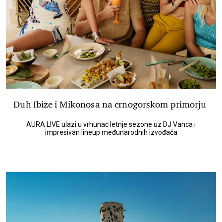
Duh Ibize i Mikonosa na crnogorskom primorju
AURA LIVE ulazi u vrhunac letnje sezone uz DJ Vanca i
impresivan lineup međunarodnih izvođača