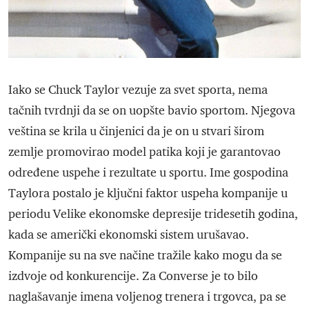
Iako se Chuck Taylor vezuje za svet sporta, nema
tačnih tvrdnji da se on uopšte bavio sportom. Njegova
veština se krila u činjenici da je on u stvari širom
zemlje promovirao model patika koji je garantovao
određene uspehe i rezultate u sportu. Ime gospodina
Taylora postalo je ključni faktor uspeha kompanije u
periodu Velike ekonomske depresije tridesetih godina,
kada se američki ekonomski sistem urušavao.
Kompanije su na sve načine tražile kako mogu da se
izdvoje od konkurencije. Za Converse je to bilo
naglašavanje imena voljenog trenera i trgovca, pa se