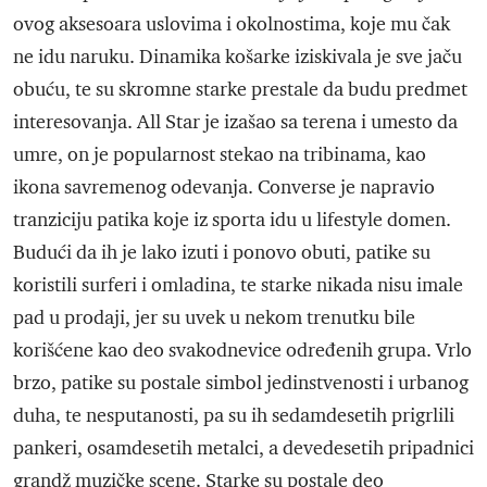
ovog aksesoara uslovima i okolnostima, koje mu čak
ne idu naruku. Dinamika košarke iziskivala je sve jaču
obuću, te su skromne starke prestale da budu predmet
interesovanja. All Star je izašao sa terena i umesto da
umre, on je popularnost stekao na tribinama, kao
ikona savremenog odevanja. Converse je napravio
tranziciju patika koje iz sporta idu u lifestyle domen.
Budući da ih je lako izuti i ponovo obuti, patike su
koristili surferi i omladina, te starke nikada nisu imale
pad u prodaji, jer su uvek u nekom trenutku bile
korišćene kao deo svakodnevice određenih grupa. Vrlo
brzo, patike su postale simbol jedinstvenosti i urbanog
duha, te nesputanosti, pa su ih sedamdesetih prigrlili
pankeri, osamdesetih metalci, a devedesetih pripadnici
grandž muzičke scene. Starke su postale deo