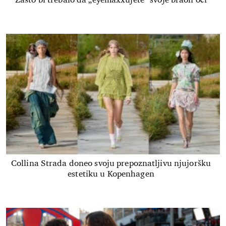
Zašto bi trebalo da „eyemaxxujete“ svoje braon oči
Collina Strada doneo svoju prepoznatljivu njujoršku
estetiku u Kopenhagen