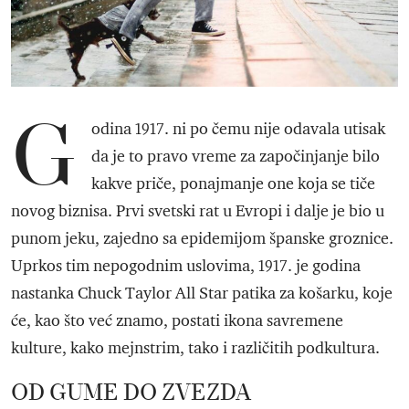
G
odina 1917. ni po čemu nije odavala utisak
da je to pravo vreme za započinjanje bilo
kakve priče, ponajmanje one koja se tiče
novog biznisa. Prvi svetski rat u Evropi i dalje je bio u
punom jeku, zajedno sa epidemijom španske groznice.
Uprkos tim nepogodnim uslovima, 1917. je godina
nastanka Chuck Taylor All Star patika za košarku, koje
će, kao što već znamo, postati ikona savremene
kulture, kako mejnstrim, tako i različitih podkultura.
OD GUME DO ZVEZDA