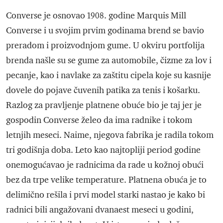
Converse je osnovao 1908. godine Marquis Mill
Converse i u svojim prvim godinama brend se bavio
preradom i proizvodnjom gume. U okviru portfolija
brenda našle su se gume za automobile, čizme za lov i
pecanje, kao i navlake za zaštitu cipela koje su kasnije
dovele do pojave čuvenih patika za tenis i košarku.
Razlog za pravljenje platnene obuće bio je taj jer je
gospodin Converse želeo da ima radnike i tokom
letnjih meseci. Naime, njegova fabrika je radila tokom
tri godišnja doba. Leto kao najtopliji period godine
onemogućavao je radnicima da rade u kožnoj obući
bez da trpe velike temperature. Platnena obuća je to
delimično rešila i prvi model starki nastao je kako bi
radnici bili angažovani dvanaest meseci u godini,