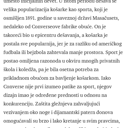
umesto inicijalnih devet. U istom periodu dešava se
velika popularizacija košarke kao sporta, koji je
osmišljen 1891. godine u saveznoj državi Masačusets,
nedaleko od Converseove fabrike obuće. On je
takoreći bio u epicentru dešavanja, a košarka je
postala sve popularnija, jer je za razliku od američkog
fudbala ili bejzbola zahtevala manje prostora. Sport je
postao omiljena razonoda u okviru mnogih privatnih
škola i koledža, pa je bila osetna potreba za
prikladnom obućom za bavljenje košarkom. Iako
Converse nije prvi izumeo patike za sport, njegov
dizajn imao je određene prednosti u odnosu na
konkurenciju. Zaštita gležnjeva zahvaljujući
vezivanjem oko noge i dijamantski patern đonova
omogućavali su brzo i lako kretanje u svim pravcima,