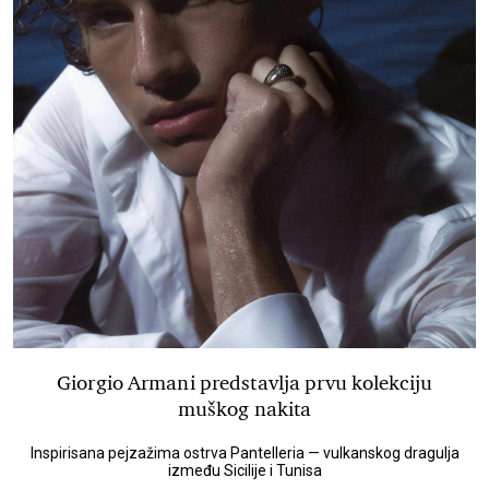
Giorgio Armani predstavlja prvu kolekciju
muškog nakita
Inspirisana pejzažima ostrva Pantelleria — vulkanskog dragulja
između Sicilije i Tunisa