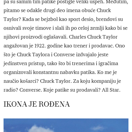
pa su samim tim patike postigle veliki uspeh. Međutim,
pitamo se odakle drugi deo imena obuće Chuck
Taylor? Kada se bejzbol kao sport desio, brendovi su
osnivali svoje timove i slali ih po celoj zemlji kako bi se
njihovi proizvodi oglašavali. Charles Chuck Taylor
angažovan je 1922. godine kao trener i prodavac. Ono
što je Chuck Taylora i Converse izdvajalo jeste
jedinstven pristup, tako što bi trenerima i igračima
organizovali konstantnu nabavku patika. Ko me je
naučio košarci? Chuck Taylor. Za koju kompaniju je
radio? Converse. Koje patike su prodavali? All Star.
IKONA JE ROĐENA