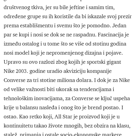
društvenog tkiva, jer su bile jeftine i samim tim,
određene grupe su ih koristile da bi iskazale svoj prezir
prema establišmentu i svemu što je pomodno. Jedan
par se kupi i nosi se dok se ne raspadnu. Fascinacija je
između ostalog i u tome što se više od stotinu godina
nosi model koji je nepromenjenog dizajna i pojave.
Upravo su ovo razlozi zbog kojih je sportski gigant
Nike 2003. godine uradio akviziciju kompanije
Converse za tri stotine miliona dolara. I dok je za Nike
od velike važnosti biti ukorak sa tendencijama i
tehnološkim inovacijama, za Converse se ključ uspeha
krije u balansu nasleđa i onog što je brend postao. I
ostao. Kao retko koji, All Star je proizvod koji je u
kontinuitetu takao živote mnogih, bez obzira na klasu,
stalež, primanja i ostale socio-ekonomske markere.