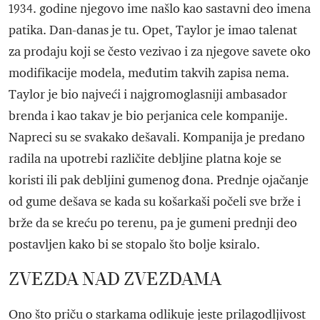
1934. godine njegovo ime našlo kao sastavni deo imena
patika. Dan-danas je tu. Opet, Taylor je imao talenat
za prodaju koji se često vezivao i za njegove savete oko
modifikacije modela, međutim takvih zapisa nema.
Taylor je bio najveći i najgromoglasniji ambasador
brenda i kao takav je bio perjanica cele kompanije.
Napreci su se svakako dešavali. Kompanija je predano
radila na upotrebi različite debljine platna koje se
koristi ili pak debljini gumenog đona. Prednje ojačanje
od gume dešava se kada su košarkaši počeli sve brže i
brže da se kreću po terenu, pa je gumeni prednji deo
postavljen kako bi se stopalo što bolje ksiralo.
ZVEZDA NAD ZVEZDAMA
Ono što priču o starkama odlikuje jeste prilagodljivost