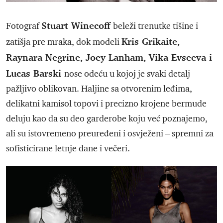
Stuart Winecoff
Fotograf
beleži trenutke tišine i
Kris Grikaite,
zatišja pre mraka, dok modeli
Raynara Negrine, Joey Lanham, Vika Evseeva i
Lucas Barski
nose odeću u kojoj je svaki detalj
pažljivo oblikovan. Haljine sa otvorenim leđima,
delikatni kamisol topovi i precizno krojene bermude
deluju kao da su deo garderobe koju već poznajemo,
ali su istovremeno preuređeni i osvježeni – spremni za
sofisticirane letnje dane i večeri.