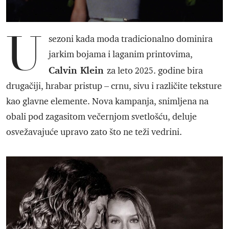
U
sezoni kada moda tradicionalno dominira
jarkim bojama i laganim printovima,
Calvin Klein
za leto 2025. godine bira
drugačiji, hrabar pristup – crnu, sivu i različite teksture
kao glavne elemente. Nova kampanja, snimljena na
obali pod zagasitom večernjom svetlošću, deluje
osvežavajuće upravo zato što ne teži vedrini.