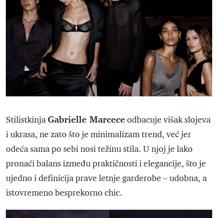
Gabrielle Marcece
Stilistkinja
odbacuje višak slojeva
i ukrasa, ne zato što je minimalizam trend, već jer
odeća sama po sebi nosi težinu stila. U njoj je lako
pronaći balans između praktičnosti i elegancije, što je
ujedno i definicija prave letnje garderobe – udobna, a
istovremeno besprekorno chic.