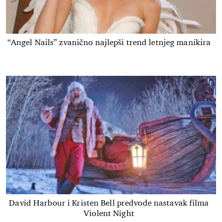
“Angel Nails” zvanično najlepši trend letnjeg manikira
David Harbour i Kristen Bell predvode nastavak filma
Violent Night