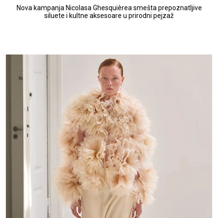
Nova kampanja Nicolasa Ghesquièrea smešta prepoznatljive
siluete i kultne aksesoare u prirodni pejzaž