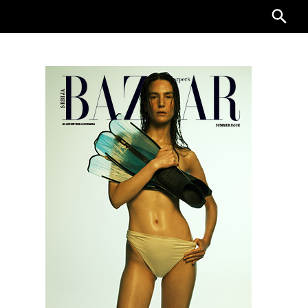
Searc
for: