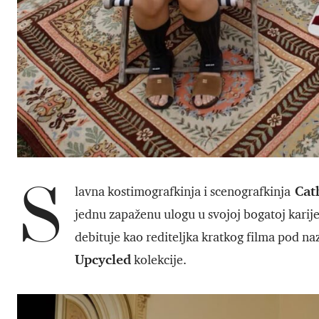
S
Cath
lavna kostimografkinja i scenografkinja
jednu zapaženu ulogu u svojoj bogatoj karije
debituje kao rediteljka kratkog filma pod n
Upcycled
kolekcije.