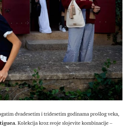
 bogatim dvadesetim i tridesetim godinama prošlog veka,
tiguea
. Kolekcija kroz svoje slojevite kombinacije –