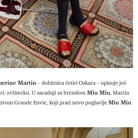
erine Martin
– dobitnica četiri Oskara – upisuje još
Miu Miu
ri: režiserku. U saradnji sa brendom
, Martin
Miu Miu
azivom Grande Envie, koji prati novo poglavlje