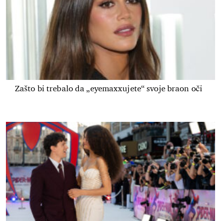
Zašto bi trebalo da „eyemaxxujete“ svoje braon oči