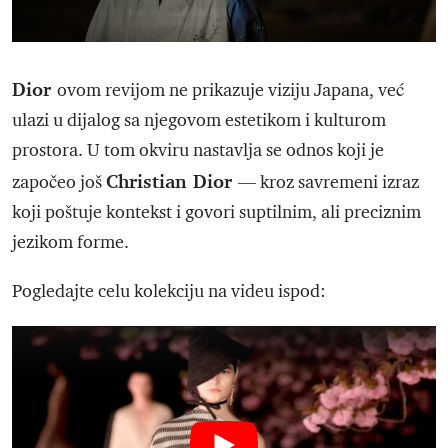
Dior
ovom revijom ne prikazuje viziju Japana, već
ulazi u dijalog sa njegovom estetikom i kulturom
prostora. U tom okviru nastavlja se odnos koji je
Christian Dior
započeo još
— kroz savremeni izraz
koji poštuje kontekst i govori suptilnim, ali preciznim
jezikom forme.
Pogledajte celu kolekciju na videu ispod: