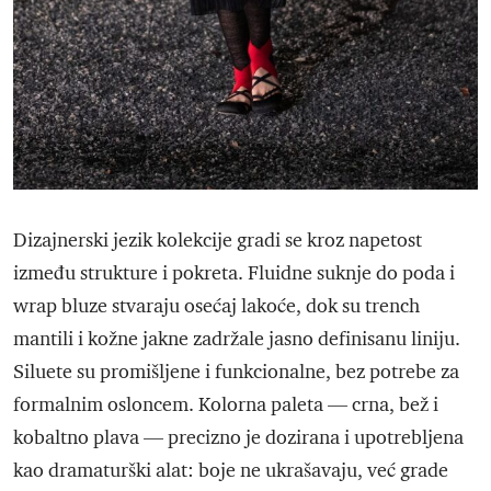
Dizajnerski jezik kolekcije gradi se kroz napetost
između strukture i pokreta. Fluidne suknje do poda i
wrap bluze stvaraju osećaj lakoće, dok su trench
mantili i kožne jakne zadržale jasno definisanu liniju.
Siluete su promišljene i funkcionalne, bez potrebe za
formalnim osloncem. Kolorna paleta — crna, bež i
kobaltno plava — precizno je dozirana i upotrebljena
kao dramaturški alat: boje ne ukrašavaju, već grade