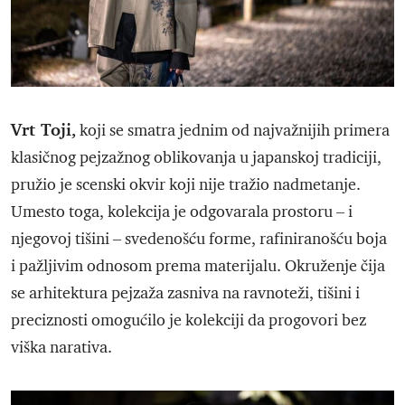
Vrt Toji,
koji se smatra jednim od najvažnijih primera
klasičnog pejzažnog oblikovanja u japanskoj tradiciji,
pružio je scenski okvir koji nije tražio nadmetanje.
Umesto toga, kolekcija je odgovarala prostoru – i
njegovoj tišini – svedenošću forme, rafiniranošću boja
i pažljivim odnosom prema materijalu. Okruženje čija
se arhitektura pejzaža zasniva na ravnoteži, tišini i
preciznosti omogućilo je kolekciji da progovori bez
viška narativa.