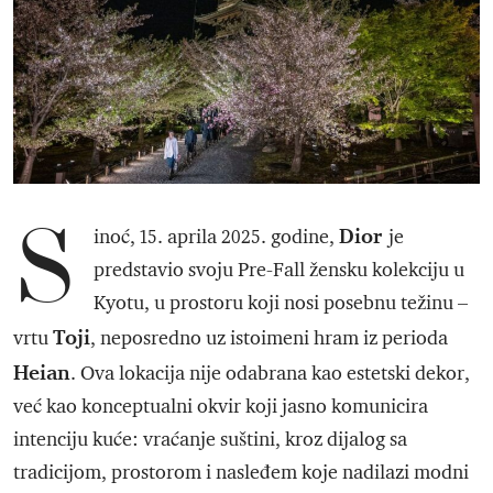
S
Dior
inoć, 15. aprila 2025. godine,
je
predstavio svoju Pre-Fall žensku kolekciju u
Kyotu, u prostoru koji nosi posebnu težinu –
Toji
vrtu
, neposredno uz istoimeni hram iz perioda
Heian
. Ova lokacija nije odabrana kao estetski dekor,
već kao konceptualni okvir koji jasno komunicira
intenciju kuće: vraćanje suštini, kroz dijalog sa
tradicijom, prostorom i nasleđem koje nadilazi modni