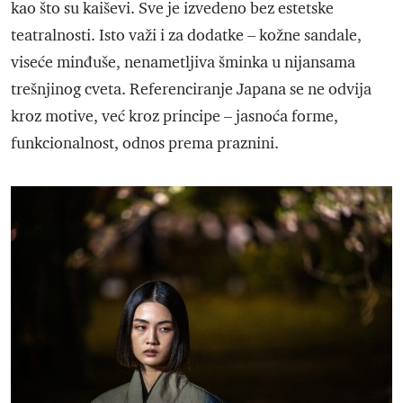
kao što su kaiševi. Sve je izvedeno bez estetske
teatralnosti. Isto važi i za dodatke – kožne sandale,
viseće minđuše, nenametljiva šminka u nijansama
trešnjinog cveta. Referenciranje Japana se ne odvija
kroz motive, već kroz principe – jasnoća forme,
funkcionalnost, odnos prema praznini.