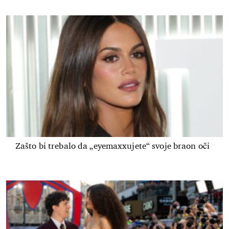
Zašto bi trebalo da „eyemaxxujete“ svoje braon oči