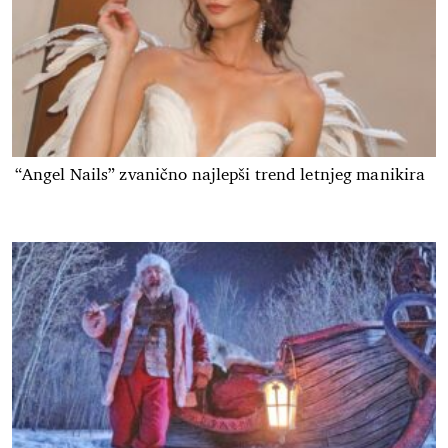
“Angel Nails” zvanično najlepši trend letnjeg manikira