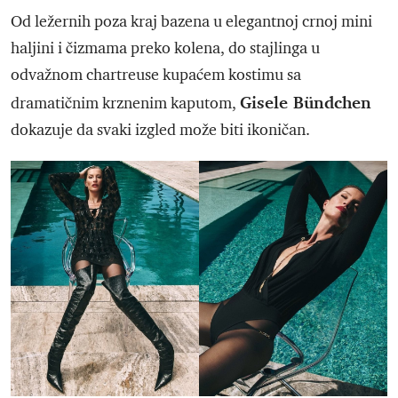
Od ležernih poza kraj bazena u elegantnoj crnoj mini
haljini i čizmama preko kolena, do stajlinga u
odvažnom chartreuse kupaćem kostimu sa
Gisele Bündchen
dramatičnim krznenim kaputom,
dokazuje da svaki izgled može biti ikoničan.