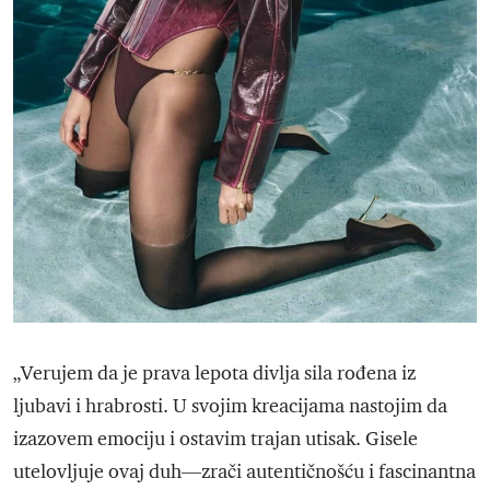
„Verujem da je prava lepota divlja sila rođena iz
ljubavi i hrabrosti. U svojim kreacijama nastojim da
izazovem emociju i ostavim trajan utisak. Gisele
utelovljuje ovaj duh—zrači autentičnošću i fascinantna