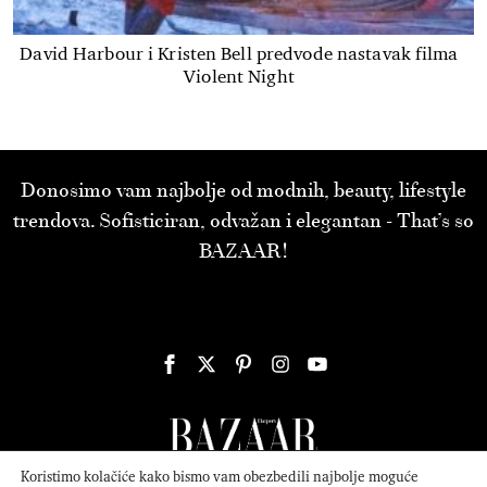
David Harbour i Kristen Bell predvode nastavak filma
Violent Night
Donosimo vam najbolje od modnih, beauty, lifestyle
trendova. Sofisticiran, odvažan i elegantan - That’s so
BAZAAR!
Koristimo kolačiće kako bismo vam obezbedili najbolje moguće