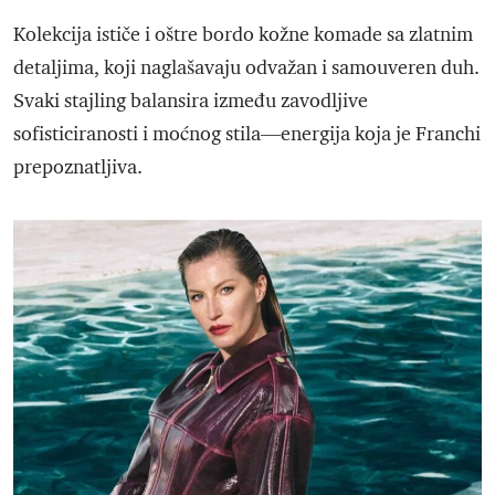
Kolekcija ističe i oštre bordo kožne komade sa zlatnim
detaljima, koji naglašavaju odvažan i samouveren duh.
Svaki stajling balansira između zavodljive
sofisticiranosti i moćnog stila—energija koja je Franchi
prepoznatljiva.