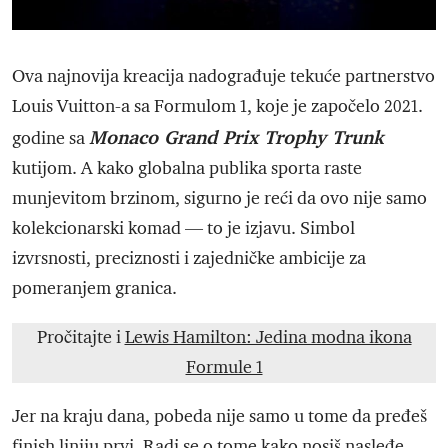
Ova najnovija kreacija nadograđuje tekuće partnerstvo
Louis Vuitton-a sa Formulom 1, koje je započelo 2021.
Monaco Grand Prix Trophy Trunk
godine sa
kutijom. A kako globalna publika sporta raste
munjevitom brzinom, sigurno je reći da ovo nije samo
kolekcionarski komad — to je izjavu. Simbol
izvrsnosti, preciznosti i zajedničke ambicije za
pomeranjem granica.
Pročitajte i
Lewis Hamilton: Jedina modna ikona
Formule 1
Jer na kraju dana, pobeda nije samo u tome da pređeš
finish liniju prvi. Radi se o tome kako nosiš nasleđe