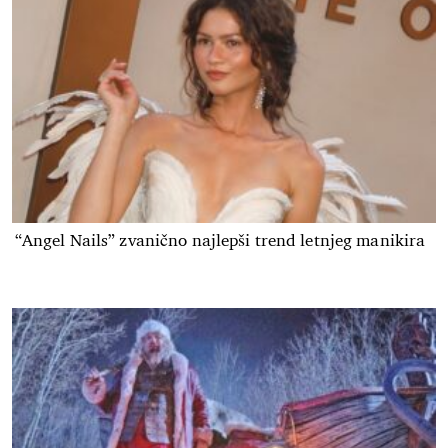
“Angel Nails” zvanično najlepši trend letnjeg manikira