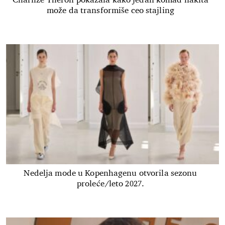
Charlize Theron pokazala kako jedan komad nakita
može da transformiše ceo stajling
Nedelja mode u Kopenhagenu otvorila sezonu
proleće/leto 2027.