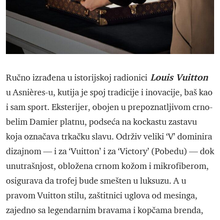
Louis Vuitton
Ručno izrađena u istorijskoj radionici
u Asnières-u, kutija je spoj tradicije i inovacije, baš kao
i sam sport. Eksterijer, obojen u prepoznatljivom crno-
belim Damier platnu, podseća na kockastu zastavu
koja označava trkačku slavu. Održiv veliki ‘V’ dominira
dizajnom — i za ‘Vuitton’ i za ‘Victory’ (Pobedu) — dok
unutrašnjost, obložena crnom kožom i mikrofiberom,
osigurava da trofej bude smešten u luksuzu. A u
pravom Vuitton stilu, zaštitnici uglova od mesinga,
zajedno sa legendarnim bravama i kopčama brenda,