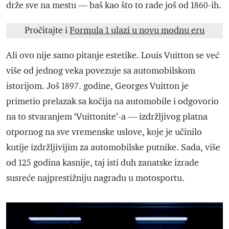
drže sve na mestu — baš kao što to rade još od 1860-ih.
Pročitajte i
Formula 1 ulazi u novu modnu eru
Ali ovo nije samo pitanje estetike. Louis Vuitton se već
više od jednog veka povezuje sa automobilskom
istorijom. Još 1897. godine, Georges Vuitton je
primetio prelazak sa kočija na automobile i odgovorio
na to stvaranjem ‘Vuittonite’-a — izdržljivog platna
otpornog na sve vremenske uslove, koje je učinilo
kutije izdržljivijim za automobilske putnike. Sada, više
od 125 godina kasnije, taj isti duh zanatske izrade
susreće najprestižniju nagradu u motosportu.