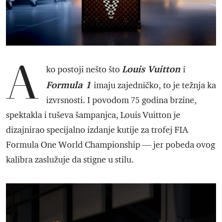
A
Louis Vuitton
ko postoji nešto što
i
Formula 1
imaju zajedničko, to je težnja ka
izvrsnosti. I povodom 75 godina brzine,
spektakla i tuševa šampanjca, Louis Vuitton je
dizajnirao specijalno izdanje kutije za trofej FIA
Formula One World Championship — jer pobeda ovog
kalibra zaslužuje da stigne u stilu.