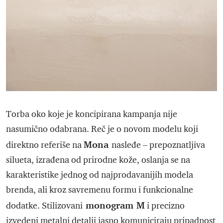
Torba oko koje je koncipirana kampanja nije
nasumično odabrana. Reč je o novom modelu koji
Mona
direktno referiše na
nasleđe – prepoznatljiva
silueta, izrađena od prirodne kože, oslanja se na
karakteristike jednog od najprodavanijih modela
brenda, ali kroz savremenu formu i funkcionalne
monogram M
dodatke. Stilizovani
i precizno
izvedeni metalni detalji jasno komuniciraju pripadnost