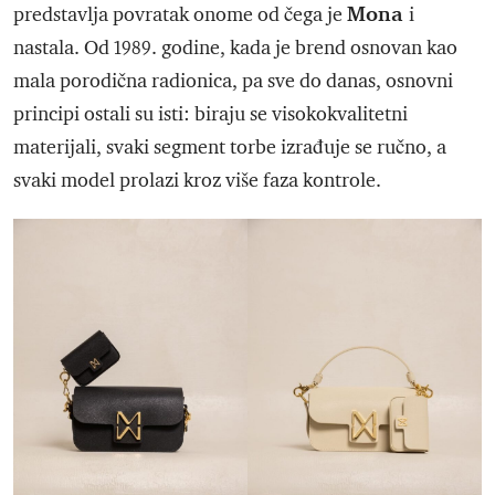
Mona
predstavlja povratak onome od čega je
i
nastala. Od 1989. godine, kada je brend osnovan kao
mala porodična radionica, pa sve do danas, osnovni
principi ostali su isti: biraju se visokokvalitetni
materijali, svaki segment torbe izrađuje se ručno, a
svaki model prolazi kroz više faza kontrole.