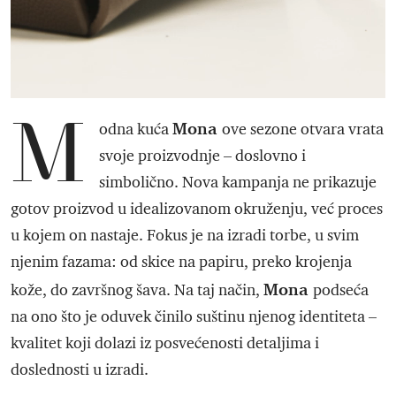
M
Mona
odna kuća
ove sezone otvara vrata
svoje proizvodnje – doslovno i
simbolično. Nova kampanja ne prikazuje
gotov proizvod u idealizovanom okruženju, već proces
u kojem on nastaje. Fokus je na izradi torbe, u svim
njenim fazama: od skice na papiru, preko krojenja
Mona
kože, do završnog šava. Na taj način,
podseća
na ono što je oduvek činilo suštinu njenog identiteta –
kvalitet koji dolazi iz posvećenosti detaljima i
doslednosti u izradi.