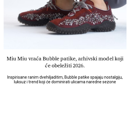
Miu Miu vraća Bubble patike, arhivski model koji
će obeležiti 2026.
Inspirisane ranim dvehiljaditim, Bubble patike spajaju nostalgiju,
luksuz i trend koji će dominirati ulicama naredne sezone