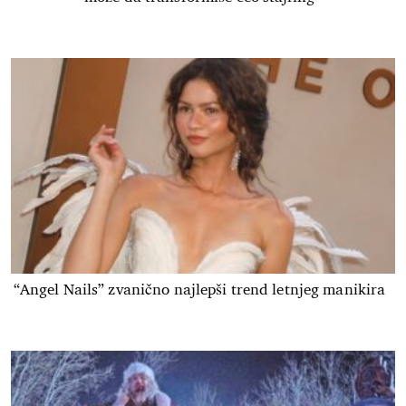
“Angel Nails” zvanično najlepši trend letnjeg manikira