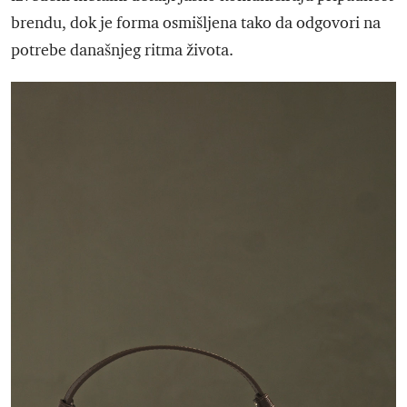
brendu, dok je forma osmišljena tako da odgovori na
potrebe današnjeg ritma života.