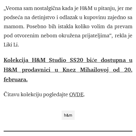
„Veoma sam nostalgična kada je H&M u pitanju, jer me
podseća na detinjstvo i odlazak u kupovinu zajedno sa
mamom. Posebno bih istakla koliko volim da prevam
pod otvorenim nebom okružena prijateljima“, rekla je
Liki Li.
Kolekcija H&M Studio SS20 biće dostupna u
H&M prodavnici u Knez Mihailovoj od 20.
februara.
Čitavu kolekciju pogledajte
OVDE
.
h&m