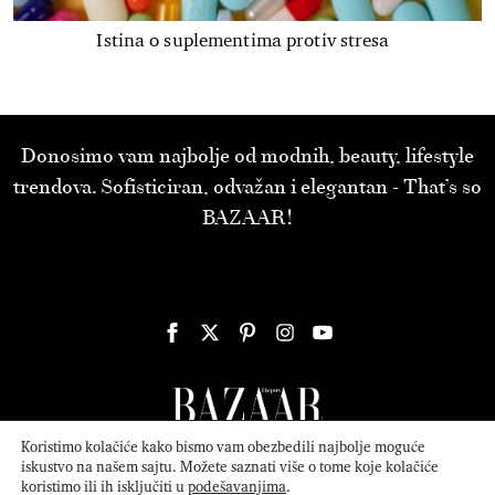
Istina o suplementima protiv stresa
Donosimo vam najbolje od modnih, beauty, lifestyle
trendova. Sofisticiran, odvažan i elegantan - That’s so
BAZAAR!
Koristimo kolačiće kako bismo vam obezbedili najbolje moguće
iskustvo na našem sajtu. Možete saznati više o tome koje kolačiće
koristimo ili ih isključiti u
podešavanjima
.
© 2026
ATTICA MEDIA
Serbia, Inc. All Rights Reserved.
Politika