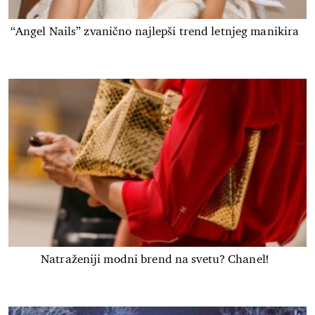
“Angel Nails” zvanično najlepši trend letnjeg manikira
Natraženiji modni brend na svetu? Chanel!