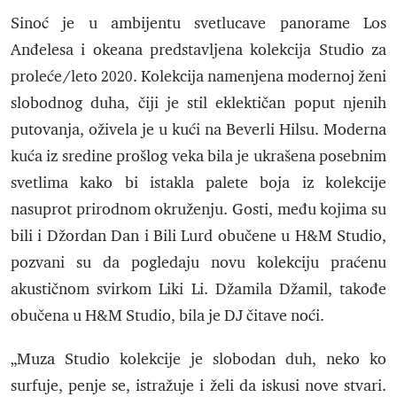
Sinoć je u ambijentu svetlucave panorame Los
Anđelesa i okeana predstavljena kolekcija Studio za
proleće/leto 2020. Kolekcija namenjena modernoj ženi
slobodnog duha, čiji je stil eklektičan poput njenih
putovanja, oživela je u kući na Beverli Hilsu. Moderna
kuća iz sredine prošlog veka bila je ukrašena posebnim
svetlima kako bi istakla palete boja iz kolekcije
nasuprot prirodnom okruženju. Gosti, među kojima su
bili i Džordan Dan i Bili Lurd obučene u H&M Studio,
pozvani su da pogledaju novu kolekciju praćenu
akustičnom svirkom Liki Li. Džamila Džamil, takođe
obučena u H&M Studio, bila je DJ čitave noći.
„Muza Studio kolekcije je slobodan duh, neko ko
surfuje, penje se, istražuje i želi da iskusi nove stvari.