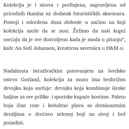
Kolekcija je i sirova i prefinjena, napravljena od
prirodnih tkanina uz dodatak futurističkih aksesoara.
Postoji i određena doza slobode u načinu na koji
kolekcija može da se nosi. Želimo da naši kupci
osećaju da je sve dozvoljeno kada je moda u pitanju“,
kaže An-Sofi Johanson, kreativna savetnica u H&M-u.
Nadahnuta istraživačkim putovanjem na švedsko
ostrvo Gotland, kolekcija za muzu ima bezbrižnu
devojku koja surfuje: devojku koja kombinuje široke
haljine za sve prilike i sportske kupaće kostime. Paletu
boja čine roze i kobaltno plava sa dominantnim
detaljima u drečavo zelenoj boji na sivoj i bež
pozadini.