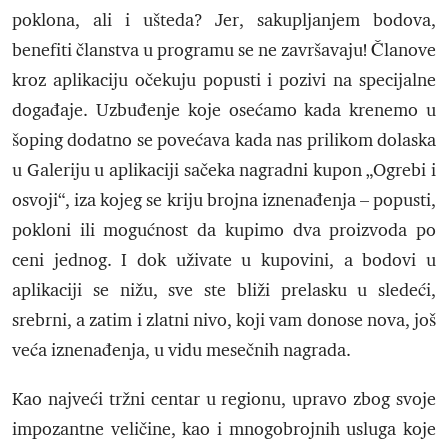
poklona, ali i ušteda? Jer, sakupljanjem bodova,
benefiti članstva u programu se ne završavaju! Članove
kroz aplikaciju očekuju popusti i pozivi na specijalne
događaje. Uzbuđenje koje osećamo kada krenemo u
šoping dodatno se povećava kada nas prilikom dolaska
u Galeriju u aplikaciji sačeka nagradni kupon „Ogrebi i
osvoji“, iza kojeg se kriju brojna iznenađenja – popusti,
pokloni ili mogućnost da kupimo dva proizvoda po
ceni jednog. I dok uživate u kupovini, a bodovi u
aplikaciji se nižu, sve ste bliži prelasku u sledeći,
srebrni, a zatim i zlatni nivo, koji vam donose nova, još
veća iznenađenja, u vidu mesečnih nagrada.
Kao najveći tržni centar u regionu, upravo zbog svoje
impozantne veličine, kao i mnogobrojnih usluga koje