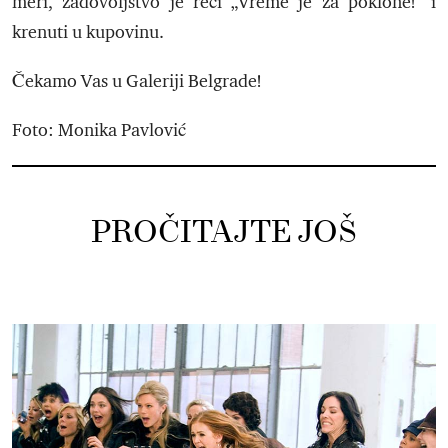
meri, zadovoljstvo je reći „Vreme je za poklone!“ i
krenuti u kupovinu.
Čekamo Vas u Galeriji Belgrade!
Foto: Monika Pavlović
PROČITAJTE JOŠ