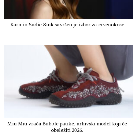
Karmin Sadie Sink savršen je izbor za crvenokose
Miu Miu vraća Bubble patike, arhivski model koji će
obeležiti 2026.