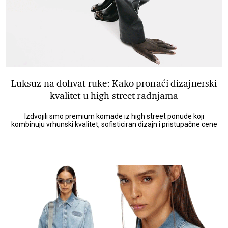
Luksuz na dohvat ruke: Kako pronaći dizajnerski
kvalitet u high street radnjama
Izdvojili smo premium komade iz high street ponude koji
kombinuju vrhunski kvalitet, sofisticiran dizajn i pristupačne cene