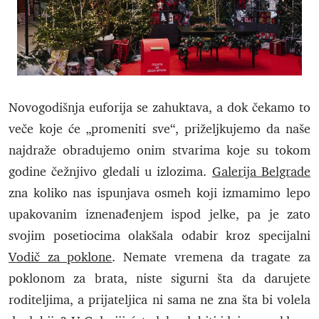
Novogodišnja euforija se zahuktava, a dok čekamo to
veče koje će „promeniti sve“, priželjkujemo da naše
najdraže obradujemo onim stvarima koje su tokom
godine čežnjivo gledali u izlozima.
Galerija Belgrade
zna koliko nas ispunjava osmeh koji izmamimo lepo
upakovanim iznenađenjem ispod jelke, pa je zato
svojim posetiocima olakšala odabir kroz specijalni
Vodič za poklone
. Nemate vremena da tragate za
poklonom za brata, niste sigurni šta da darujete
roditeljima, a prijateljica ni sama ne zna šta bi volela