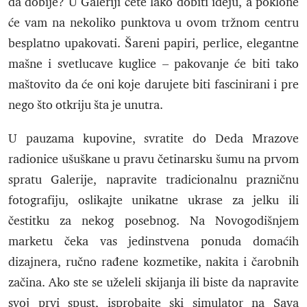
da dobije? U Galeriji ćete lako dobiti ideju, a poklone
će vam na nekoliko punktova u ovom tržnom centru
besplatno upakovati. Šareni papiri, perlice, elegantne
mašne i svetlucave kuglice – pakovanje će biti tako
maštovito da će oni koje darujete biti fascinirani i pre
nego što otkriju šta je unutra.
U pauzama kupovine, svratite do Deda Mrazove
radionice ušuškane u pravu četinarsku šumu na prvom
spratu Galerije, napravite tradicionalnu prazničnu
fotografiju, oslikajte unikatne ukrase za jelku ili
čestitku za nekog posebnog. Na Novogodišnjem
marketu čeka vas jedinstvena ponuda domaćih
dizajnera, ručno rađene kozmetike, nakita i čarobnih
začina. Ako ste se uželeli skijanja ili biste da napravite
svoj prvi spust, isprobajte ski simulator na Sava