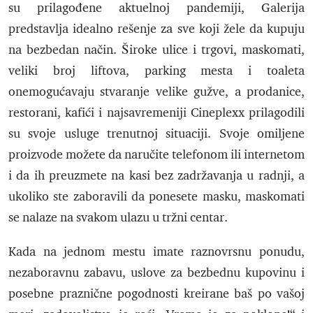
su prilagođene aktuelnoj pandemiji, Galerija
predstavlja idealno rešenje za sve koji žele da kupuju
na bezbedan način. Široke ulice i trgovi, maskomati,
veliki broj liftova, parking mesta i toaleta
onemogućavaju stvaranje velike gužve, a prodanice,
restorani, kafići i najsavremeniji Cineplexx prilagodili
su svoje usluge trenutnoj situaciji. Svoje omiljene
proizvode možete da naručite telefonom ili internetom
i da ih preuzmete na kasi bez zadržavanja u radnji, a
ukoliko ste zaboravili da ponesete masku, maskomati
se nalaze na svakom ulazu u tržni centar.
Kada na jednom mestu imate raznovrsnu ponudu,
nezaboravnu zabavu, uslove za bezbednu kupovinu i
posebne praznične pogodnosti kreirane baš po vašoj