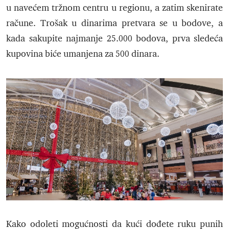
u navećem tržnom centru u regionu, a zatim skenirate
račune. Trošak u dinarima pretvara se u bodove, a
kada sakupite najmanje 25.000 bodova, prva sledeća
kupovina biće umanjena za 500 dinara.
Kako odoleti mogućnosti da kući dođete ruku punih