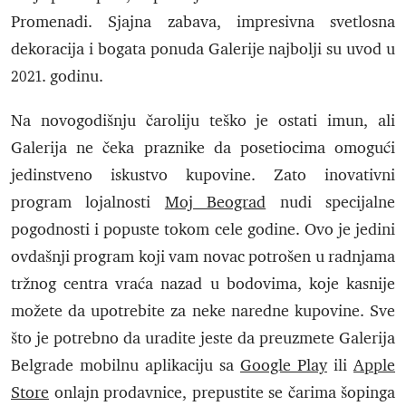
Promenadi. Sjajna zabava, impresivna svetlosna
dekoracija i bogata ponuda Galerije najbolji su uvod u
2021. godinu.
Na novogodišnju čaroliju teško je ostati imun, ali
Galerija ne čeka praznike da posetiocima omogući
jedinstveno iskustvo kupovine. Zato inovativni
program lojalnosti
Moj Beograd
nudi specijalne
pogodnosti i popuste tokom cele godine. Ovo je jedini
ovdašnji program koji vam novac potrošen u radnjama
tržnog centra vraća nazad u bodovima, koje kasnije
možete da upotrebite za neke naredne kupovine. Sve
što je potrebno da uradite jeste da preuzmete Galerija
Belgrade mobilnu aplikaciju sa
Google Play
ili
Apple
Store
onlajn prodavnice, prepustite se čarima šopinga