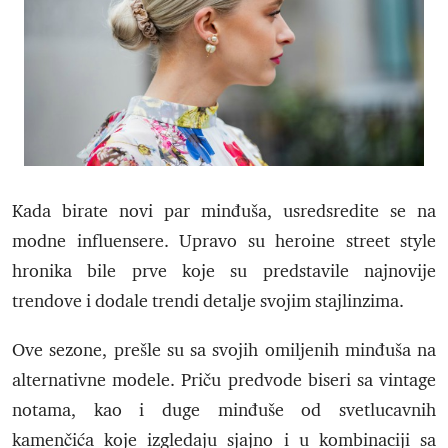
Kada birate novi par minđuša, usredsredite se na
modne influensere. Upravo su heroine street style
hronika bile prve koje su predstavile najnovije
trendove i dodale trendi detalje svojim stajlinzima.
Ove sezone, prešle su sa svojih omiljenih minđuša na
alternativne modele. Priču predvode biseri sa vintage
notama, kao i duge minđuše od svetlucavnih
kamenčića koje izgledaju sjajno i u kombinaciji sa