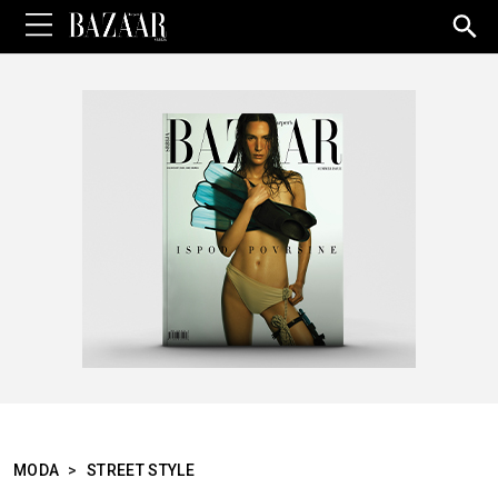
Sea
for:
MODA
>
STREET STYLE