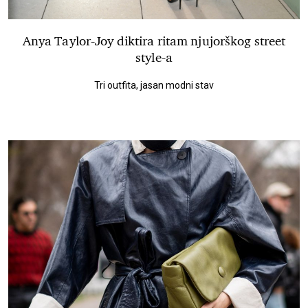
Anya Taylor-Joy diktira ritam njujorškog street
style-a
Tri outfita, jasan modni stav