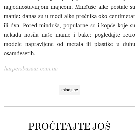
najjednostavnijom majicom. Minđuše alke postale su
manje: danas su u modi alke prečnika oko centimetar
ili dva. Pored minđuša, popularne su i kopče koje su
nekada nosila naše mame i bake: pogledajte retro
modele napravljene od metala ili plastike u duhu
osamdesetih.
harpersbazaar.com.ua
mindjuse
PROČITAJTE JOŠ