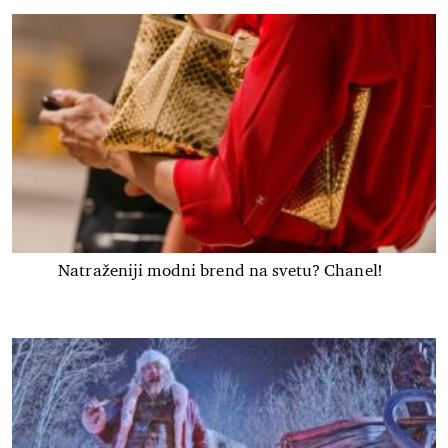
Natraženiji modni brend na svetu? Chanel!