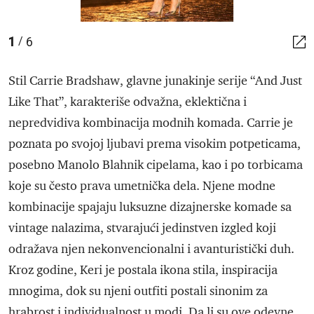
1
6
/
Stil Carrie Bradshaw, glavne junakinje serije “And Just
Like That”, karakteriše odvažna, eklektična i
nepredvidiva kombinacija modnih komada. Carrie je
poznata po svojoj ljubavi prema visokim potpeticama,
posebno Manolo Blahnik cipelama, kao i po torbicama
koje su često prava umetnička dela. Njene modne
kombinacije spajaju luksuzne dizajnerske komade sa
vintage nalazima, stvarajući jedinstven izgled koji
odražava njen nekonvencionalni i avanturistički duh.
Kroz godine, Keri je postala ikona stila, inspiracija
mnogima, dok su njeni outfiti postali sinonim za
hrabrost i individualnost u modi. Da li su ove odevne