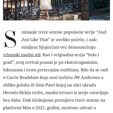
S
nimanje treće sezone popularne serije “And
Just Like That” je uveliko počelo, i naši
omiljeni Njujorčani već demonstriraju
vrhunski modni stil
. Kao i originalna serija “Seks i
grad”, ovaj revival poznat je po ekstravagantnim,
luksuznim i često preteranim outfitima. Bilo da se radi
o Carrie Bradshaw koja nosi torbicu JW Anderson u
obliku goluba ili Simi Patel kojoj na ulici ukradu
Hermès Birkin torbu, modni trenuci iz serije ostavljaju
bez daha. Dok iščekujemo premijeru treće sezone na
platformi Max u 2025. godini, možemo uživati u