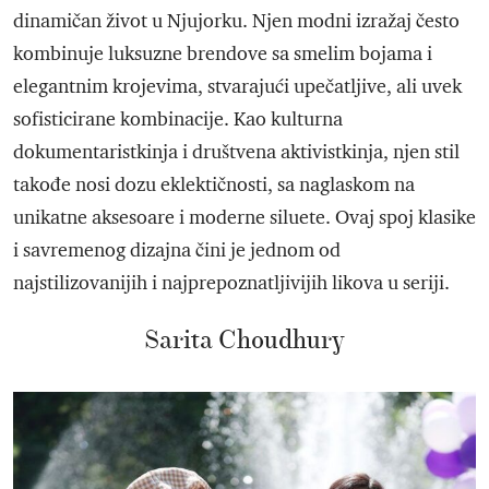
dinamičan život u Njujorku. Njen modni izražaj često
kombinuje luksuzne brendove sa smelim bojama i
elegantnim krojevima, stvarajući upečatljive, ali uvek
sofisticirane kombinacije. Kao kulturna
dokumentaristkinja i društvena aktivistkinja, njen stil
takođe nosi dozu eklektičnosti, sa naglaskom na
unikatne aksesoare i moderne siluete. Ovaj spoj klasike
i savremenog dizajna čini je jednom od
najstilizovanijih i najprepoznatljivijih likova u seriji.
Sarita Choudhury