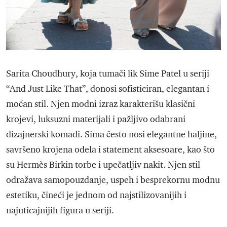
Sarita Choudhury, koja tumači lik Sime Patel u seriji
“And Just Like That”, donosi sofisticiran, elegantan i
moćan stil. Njen modni izraz karakterišu klasični
krojevi, luksuzni materijali i pažljivo odabrani
dizajnerski komadi. Sima često nosi elegantne haljine,
savršeno krojena odela i statement aksesoare, kao što
su Hermès Birkin torbe i upečatljiv nakit. Njen stil
odražava samopouzdanje, uspeh i besprekornu modnu
estetiku, čineći je jednom od najstilizovanijih i
najuticajnijih figura u seriji.