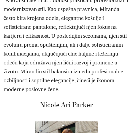
“And Just Like That”, donosi praktičan, profesionalan i
modernizovan stil. Kao uspešna pravnica, Miranda
često bira krojena odela, elegantne košulje i
sofisticirane pantalone, reflektujući njen fokus na
karijeru i efikasnost. U poslednjim sezonama, njen stil
evoluira prema opuštenijim, ali i dalje sofisticiranim
kombinacijama, uključujući chic haljine i ležerniju
odeću koja odražava njen lični razvoj i promene u
životu. Mirandin stil balansira između profesionalne
ozbiljnosti i suptilne elegancije, čineći je ikonom
moderne poslovne žene.
Nicole Ari Parker