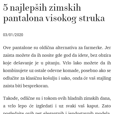
5 najlepših zimskih
pantalona visokog struka
03/01/2020
Ove pantalone su oldična alternativa za farmerke. Jer
zaista možete da ih nosite gde god da idete, bez obzira
koje dešavanje je u pitanju. Vrlo lako možete da ih
kombinujete uz ostale odevne komade, posebno ako se
odlučite za klasičnu košulju i sako, onda će vaš stajling
zaista biti besprekoran.
Takođe, odlične su i tokom ovih hladnih zimskih dana,
a vrlo lepo će izgledati i uz svaki vaš kaput. Zato
pogledajte ovih pet elegantnih i jendostavnih modela,