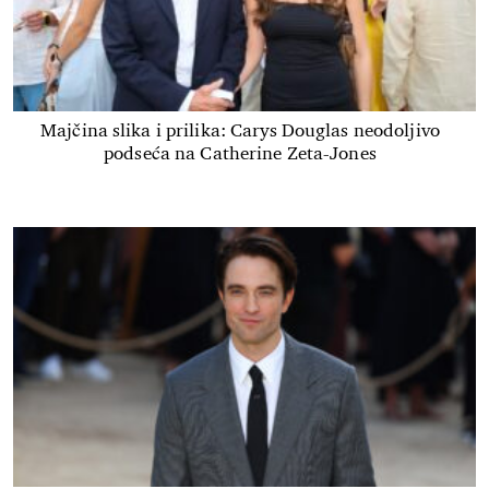
Majčina slika i prilika: Carys Douglas neodoljivo
podseća na Catherine Zeta-Jones