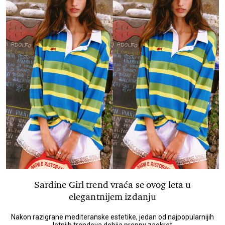
Sardine Girl trend vraća se ovog leta u
elegantnijem izdanju
Nakon razigrane mediteranske estetike, jedan od najpopularnijih
letnjih trendova dobija preppy zaokret