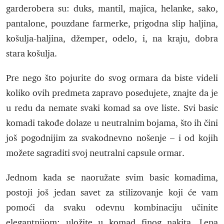
garderobera su: duks, mantil, majica, helanke, sako,
pantalone, pouzdane farmerke, prigodna slip haljina,
košulja-haljina, džemper, odelo, i, na kraju, dobra
stara košulja.
Pre nego što pojurite do svog ormara da biste videli
koliko ovih predmeta zapravo posedujete, znajte da je
u redu da nemate svaki komad sa ove liste. Svi basic
komadi takođe dolaze u neutralnim bojama, što ih čini
još pogodnijim za svakodnevno nošenje – i od kojih
možete sagraditi svoj neutralni capsule ormar.
Jednom kada se naoružate svim basic komadima,
postoji još jedan savet za stilizovanje koji će vam
pomoći da svaku odevnu kombinaciju učinite
elegantnijom: uložite u komad finog nakita. Lepa