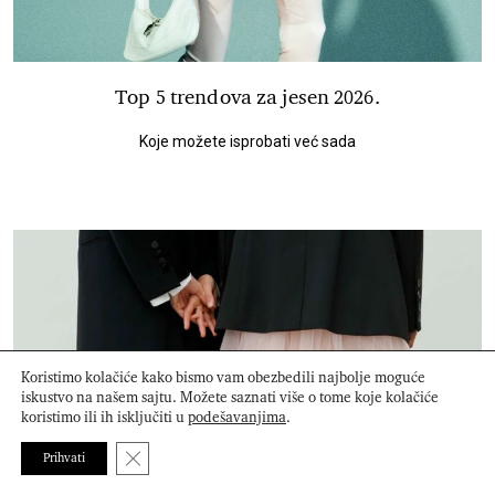
Top 5 trendova za jesen 2026.
Koje možete isprobati već sada
Koristimo kolačiće kako bismo vam obezbedili najbolje moguće
iskustvo na našem sajtu. Možete saznati više o tome koje kolačiće
koristimo ili ih isključiti u
podešavanjima
.
Close GDPR Cookie Banner
Prihvati