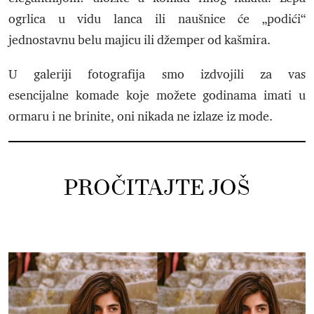
ogrlica u vidu lanca ili naušnice će „podići“
jednostavnu belu majicu ili džemper od kašmira.
U galeriji fotografija smo izdvojili za vas
esencijalne komade koje možete godinama imati u
ormaru i ne brinite, oni nikada ne izlaze iz mode.
PROČITAJTE JOŠ