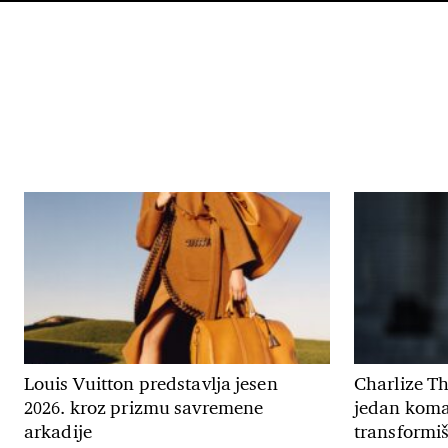
Louis Vuitton predstavlja jesen
Charlize T
2026. kroz prizmu savremene
jedan koma
arkadije
transformiš