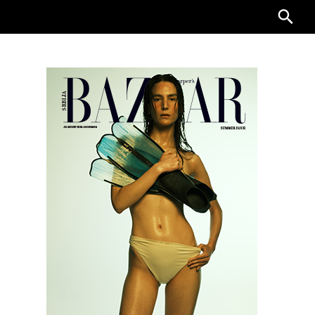
Searc
for: