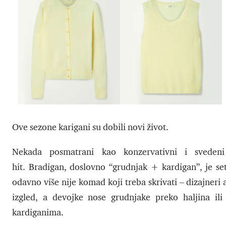
Ove sezone karigani su dobili novi život.
Nekada posmatrani kao konzervativni i sveden
hit. Bradigan, doslovno “grudnjak + kardigan”, je set
odavno više nije komad koji treba skrivati – dizajner
izgled, a devojke nose grudnjake preko haljina i
kardiganima.