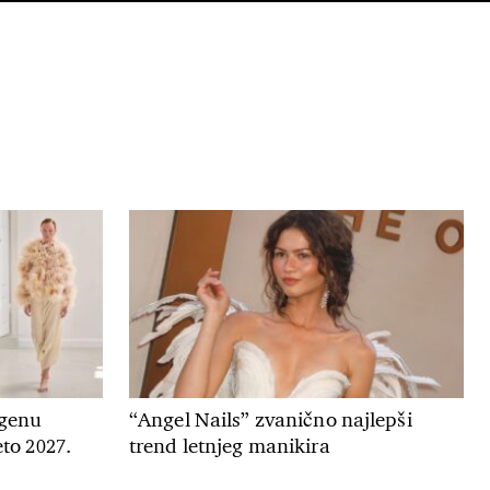
genu
“Angel Nails” zvanično najlepši
to 2027.
trend letnjeg manikira