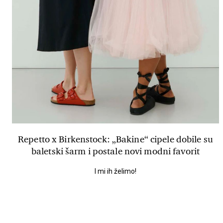
Repetto x Birkenstock: „Bakine“ cipele dobile su
baletski šarm i postale novi modni favorit
I mi ih želimo!