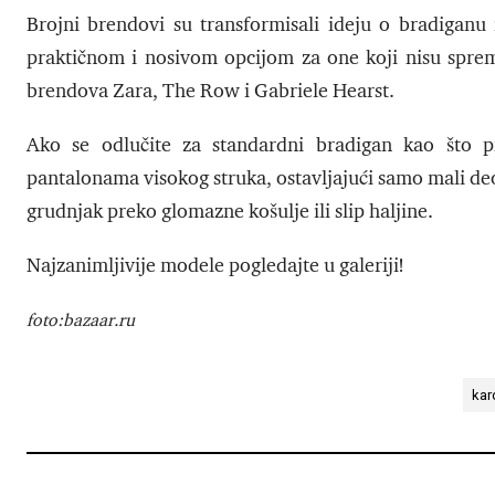
Brojni brendovi su transformisali ideju o bradiganu
praktičnom i nosivom opcijom za one koji nisu sprem
brendova Zara, The Row i Gabriele Hearst.
Ako se odlučite za standardni bradigan kao što 
pantalonama visokog struka, ostavljajući samo mali deo
grudnjak preko glomazne košulje ili slip haljine.
Najzanimljivije modele pogledajte u galeriji!
foto:bazaar.ru
kar