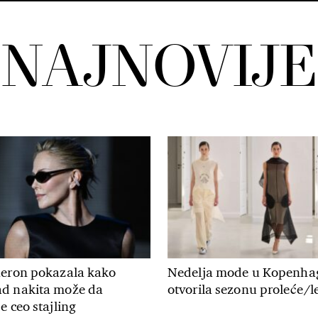
NAJNOVIJE
heron pokazala kako
Nedelja mode u Kopenha
d nakita može da
otvorila sezonu proleće/le
e ceo stajling