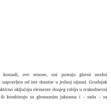
i komadi, ove sezone, oni postaju glavni modni
 napravljen od iste tkanine u jednoj nijansi. Grudnjak
i aktivno uključuju elemente donjeg rublja u svakodnevni
li ih kombinuju sa glomaznim jaknama i – sada – sa