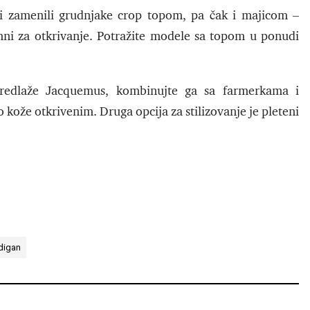
 i zamenili grudnjake crop topom, pa čak i majicom –
ni za otkrivanje. Potražite modele sa topom u ponudi
predlaže Jacquemus, kombinujte ga sa farmerkama i
 kože otkrivenim. Druga opcija za stilizovanje je pleteni
digan