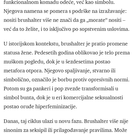
funkcionalnom komadu odeće, već kao simbolu.
Njegova namena se pomera s podrške na izražavanje:
nositi brushalter više ne znači da ga „morate“ nositi –
već da to želite, i to isključivo po sopstvenim uslovima.
U istorijskom kontekstu, brushalter je pratio promene
statusa žene. Pedesetih godina oblikovao je telo prema
muškom pogledu, dok je u šezdesetima postao
metafora otpora. Njegovo spaljivanje, stvarno ili
simbolično, označilo je borbu protiv opresivnih normi.
Potom su ga pankeri i pop zvezde transformisali u
simbol bunta, dok je u eri komercijalne seksualnosti
postao oruđe hiperfeminizacije.
Danas, taj ciklus ulazi u novu fazu. Brushalter više nije
sinonim za seksipil ili prilagođavanje pravilima. Može