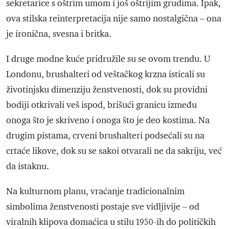
sekretarice s oštrim umom i još oštrijim grudima. Ipak,
ova stilska reinterpretacija nije samo nostalgična – ona
je ironična, svesna i britka.
I druge modne kuće pridružile su se ovom trendu. U
Londonu, brushalteri od veštačkog krzna isticali su
životinjsku dimenziju ženstvenosti, dok su providni
bodiji otkrivali veš ispod, brišući granicu između
onoga što je skriveno i onoga što je deo kostima. Na
drugim pistama, crveni brushalteri podsećali su na
crtaće likove, dok su se sakoi otvarali ne da sakriju, već
da istaknu.
Na kulturnom planu, vraćanje tradicionalnim
simbolima ženstvenosti postaje sve vidljivije – od
viralnih klipova domaćica u stilu 1950-ih do političkih