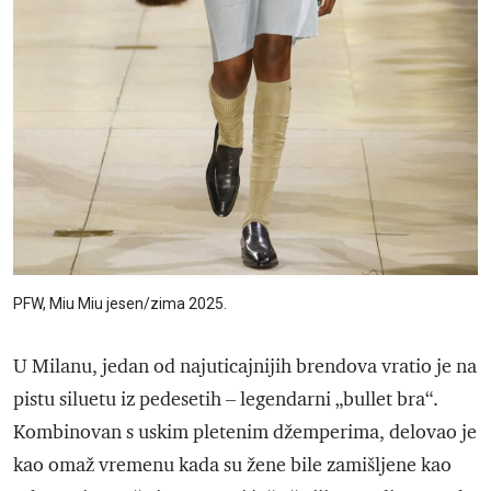
PFW, Miu Miu jesen/zima 2025.
U Milanu, jedan od najuticajnijih brendova vratio je na
pistu siluetu iz pedesetih – legendarni „bullet bra“.
Kombinovan s uskim pletenim džemperima, delovao je
kao omaž vremenu kada su žene bile zamišljene kao