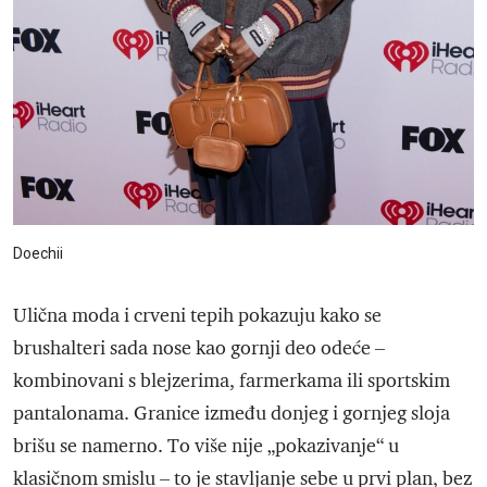
Doechii
Ulična moda i crveni tepih pokazuju kako se
brushalteri sada nose kao gornji deo odeće –
kombinovani s blejzerima, farmerkama ili sportskim
pantalonama. Granice između donjeg i gornjeg sloja
brišu se namerno. To više nije „pokazivanje“ u
klasičnom smislu – to je stavljanje sebe u prvi plan, bez