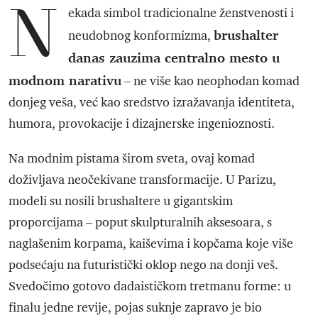
N
ekada simbol tradicionalne ženstvenosti i
brushalter
neudobnog konformizma,
danas zauzima centralno mesto u
modnom narativu
– ne više kao neophodan komad
donjeg veša, već kao sredstvo izražavanja identiteta,
humora, provokacije i dizajnerske ingenioznosti.
Na modnim pistama širom sveta, ovaj komad
doživljava neočekivane transformacije. U Parizu,
modeli su nosili brushaltere u gigantskim
proporcijama – poput skulpturalnih aksesoara, s
naglašenim korpama, kaiševima i kopčama koje više
podsećaju na futuristički oklop nego na donji veš.
Svedočimo gotovo dadaističkom tretmanu forme: u
finalu jedne revije, pojas suknje zapravo je bio