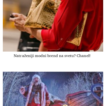
Natraženiji modni brend na svetu? Chanel!