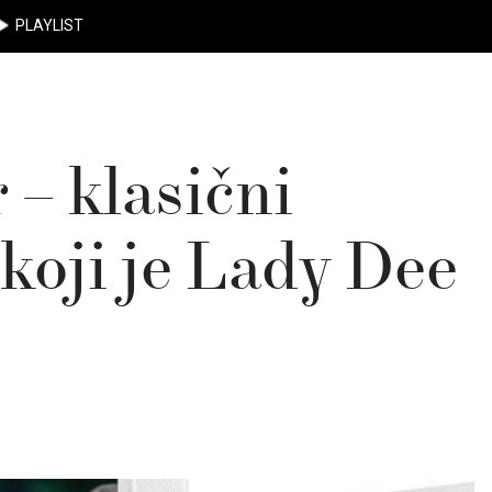
PLAYLIST
 – klasični
koji je Lady Dee