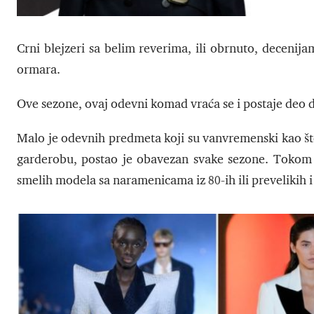
Crni blejzeri sa belim reverima, ili obrnuto, decenijam
ormara.
Ove sezone, ovaj odevni komad vraća se i postaje deo 
Malo je odevnih predmeta koji su vanvremenski kao što
garderobu, postao je obavezan svake sezone. Tokom go
smelih modela sa naramenicama iz 80-ih ili prevelikih