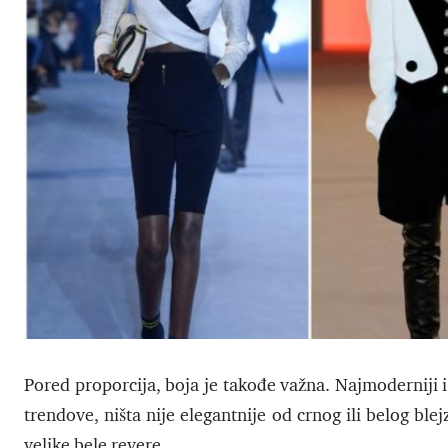
Pored proporcija, boja je takođe važna. Najmoderniji i 
trendove, ništa nije elegantnije od crnog ili belog bl
velike bele revere.