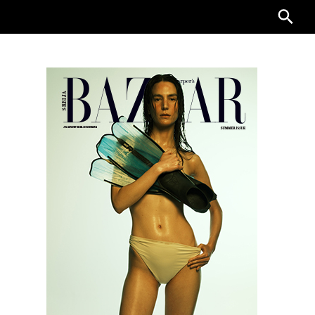
Searc
for: