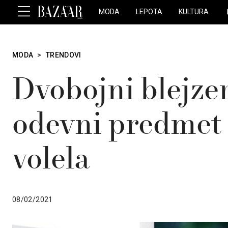
MODA
LEPOTA
KULTURA
MODA
>
TRENDOVI
Dvobojni blejzer
odevni predmet 
volela
08/02/2021