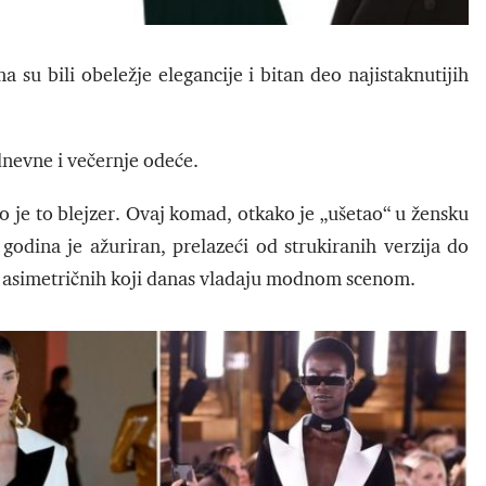
a su bili obeležje elegancije i bitan deo najistaknutijih
dnevne i večernje odeće.
 je to blejzer. Ovaj komad, otkako je „ušetao“ u žensku
dina je ažuriran, prelazeći od strukiranih verzija do
 i asimetričnih koji danas vladaju modnom scenom.