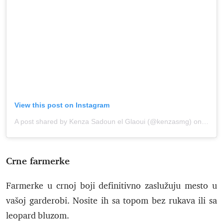
View this post on Instagram
A post shared by Kenza Sadoun el Glaoui (@kenzasmg)
onJul 10, 2020 at 11:22pm PDT
Crne farmerke
Farmerke u crnoj boji definitivno zaslužuju mesto u
vašoj garderobi. Nosite ih sa topom bez rukava ili sa
leopard bluzom.