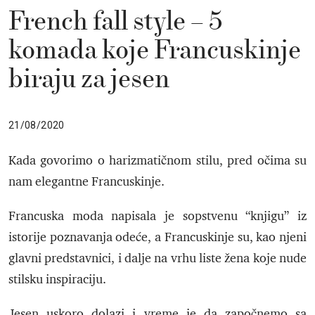
French fall style – 5
komada koje Francuskinje
biraju za jesen
21/08/2020
Kada govorimo o harizmatičnom stilu, pred očima su
nam elegantne Francuskinje.
Francuska moda napisala je sopstvenu “knjigu” iz
istorije poznavanja odeće, a Francuskinje su, kao njeni
glavni predstavnici, i dalje na vrhu liste žena koje nude
stilsku inspiraciju.
Jesen uskoro dolazi i vreme je da započnemo sa