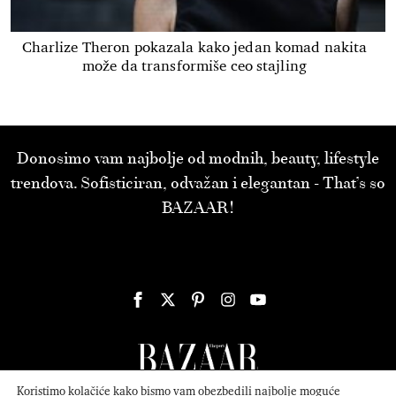
Charlize Theron pokazala kako jedan komad nakita
može da transformiše ceo stajling
Donosimo vam najbolje od modnih, beauty, lifestyle
trendova. Sofisticiran, odvažan i elegantan - That’s so
BAZAAR!
Koristimo kolačiće kako bismo vam obezbedili najbolje moguće