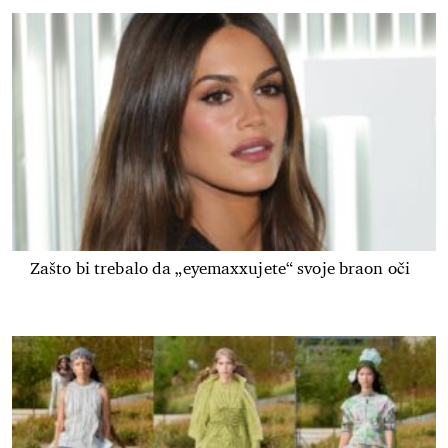
Zašto bi trebalo da „eyemaxxujete“ svoje braon oči