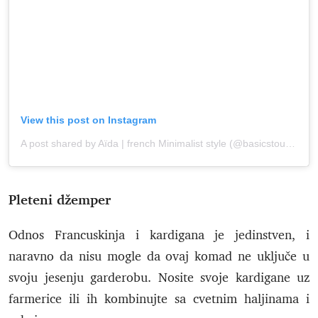
View this post on Instagram
A post shared by Aïda | french Minimalist style (@basicstouch)
onJ
Pleteni džemper
Odnos Francuskinja i kardigana je jedinstven, i
naravno da nisu mogle da ovaj komad ne uključe u
svoju jesenju garderobu. Nosite svoje kardigane uz
farmerice ili ih kombinujte sa cvetnim haljinama i