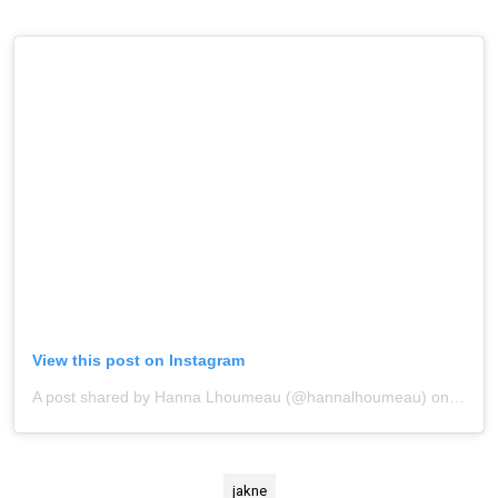
View this post on Instagram
A post shared by Hanna Lhoumeau (@hannalhoumeau)
onJun 13, 2020 at 9:08am PDT
jakne