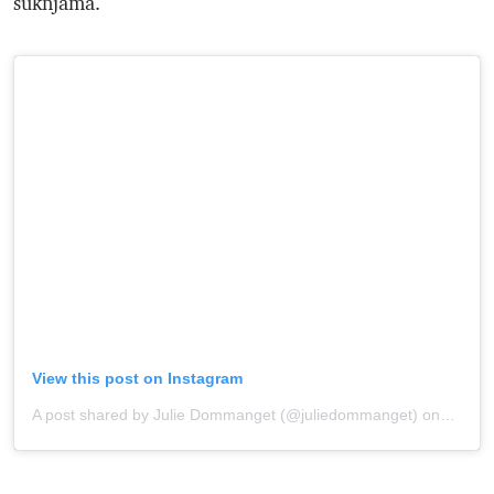
suknjama.
View this post on Instagram
A post shared by Julie Dommanget (@juliedommanget)
onJul 19, 2020 at 7:09am PDT