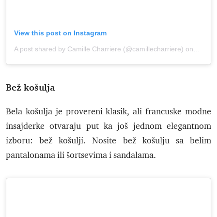
View this post on Instagram
A post shared by Camille Charriere (@camillecharriere)
onJul 20, 2020 at 8:08am PDT
Bež košulja
Bela košulja je provereni klasik, ali francuske modne
insajderke otvaraju put ka još jednom elegantnom
izboru: bež košulji. Nosite bež košulju sa belim
pantalonama ili šortsevima i sandalama.