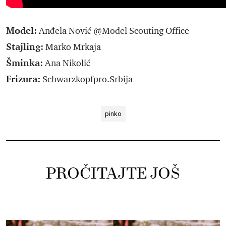
Model:
Anđela Nović @Model Scouting Office
Stajling:
Marko Mrkaja
Šminka:
Ana Nikolić
Frizura:
Schwarzkopfpro.Srbija
pinko
PROČITAJTE JOŠ