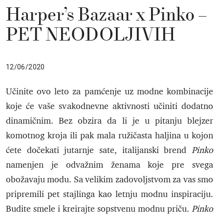
Harper’s Bazaar x Pinko –
PET NEODOLJIVIH
12/06/2020
Učinite ovo leto za pamćenje uz modne kombinacije
koje će vaše svakodnevne aktivnosti učiniti dodatno
dinamičnim. Bez obzira da li je u pitanju blejzer
komotnog kroja ili pak mala ružičasta haljina u kojon
ćete dočekati jutarnje sate, italijanski brend
Pinko
namenjen je odvažnim ženama koje pre svega
obožavaju modu. Sa velikim zadovoljstvom za vas smo
pripremili pet stajlinga kao letnju modnu inspiraciju.
Budite smele i kreirajte sopstvenu modnu priču.
Pinko