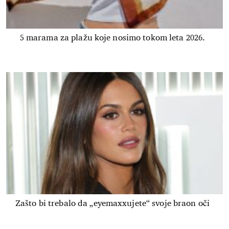
5 marama za plažu koje nosimo tokom leta 2026.
Zašto bi trebalo da „eyemaxxujete“ svoje braon oči