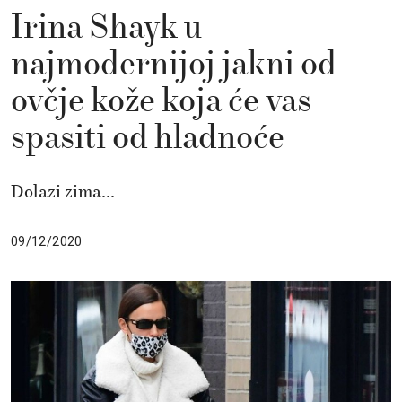
Irina Shayk u
najmodernijoj jakni od
ovčje kože koja će vas
spasiti od hladnoće
Dolazi zima...
09/12/2020