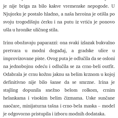
je nije briga za bilo kakve vremenske nepogode. U
Njujorku je postalo hladno, a naša heroina je otišla po
svoju trogodišnju ćerku i na putu iz vrtića je ponovo
ušla u hronike uličnog stila.
Irinu obožavaju paparazzi: ona svaki izlazak bukvalno
pretvara u modni događaj, a gradske ulice u
improvizovane piste. Ovog puta je odlučila da se osloni
na jednobojnu odeću i odlučila se za crno-beli outfit.
Odabrala je crnu kožnu jaknu sa belim krznom u kojoj
definitivno nije bilo šanse da se smrzne. Irina je
stajling dopunila snežno belom rolkom, crnim
helankama i visokim belim čizmama. Uske sunčane
naočare, minijaturna tašna i crno-bela maska – model
je odgovorno pristupila i izboru modnih dodataka.