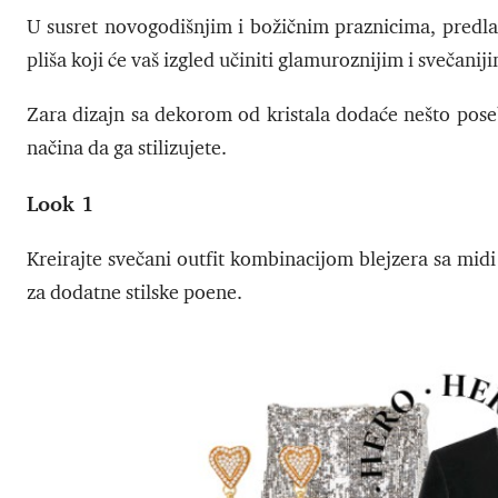
U susret novogodišnjim i božičnim praznicima, predl
pliša koji će vaš izgled učiniti glamuroznijim i svečanij
Zara dizajn sa dekorom od kristala dodaće nešto pos
načina da ga stilizujete.
Look 1
Kreirajte svečani outfit kombinacijom blejzera sa mid
za dodatne stilske poene.