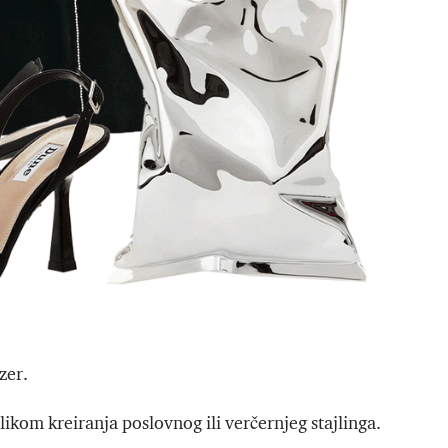
zer.
ikom kreiranja poslovnog ili verčernjeg stajlinga.