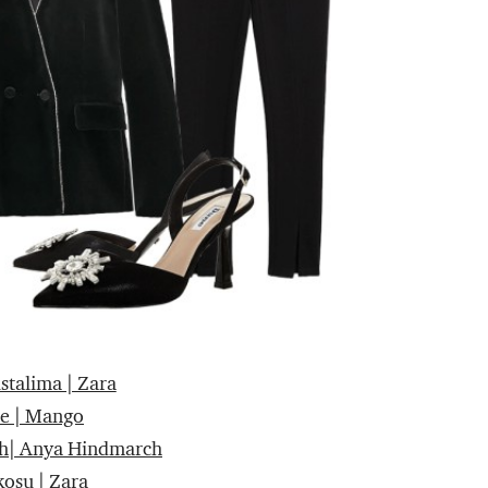
istalima | Zara
e | Mango
ch| Anya Hindmarch
kosu | Zara