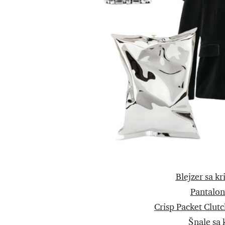
Blejzer sa kr
Pantalon
Crisp Packet Clut
Šnale sa 