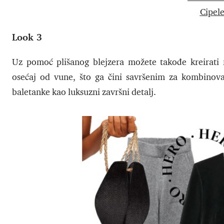
Cipele
Look 3
Uz pomoć plišanog blejzera možete takođe kreirati mo
osećaj od vune, što ga čini savršenim za kombinov
baletanke kao luksuzni završni detalj.