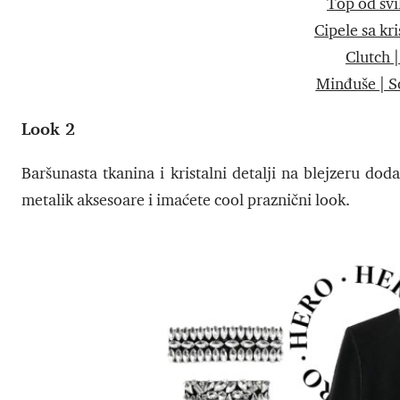
Top od svi
Cipele sa kr
Clutch 
Minđuše | S
Look 2
Baršunasta tkanina i kristalni detalji na blejzeru d
metalik aksesoare i imaćete cool praznični look.