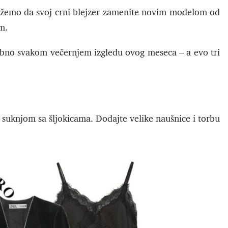
ažemo da svoj crni blejzer zamenite novim modelom od
im.
ebno svakom večernjem izgledu ovog meseca – a evo tri
i suknjom sa šljokicama. Dodajte velike naušnice i torbu