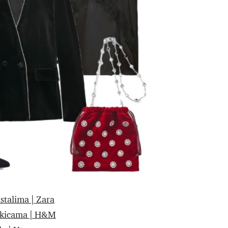
istalima | Zara
jokicama | H&M