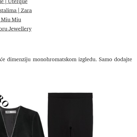
le | Uterque
istalima | Zara
| Miu Miu
oru Jewellery
odaće dimenziju monohromatskom izgledu. Samo dodajte