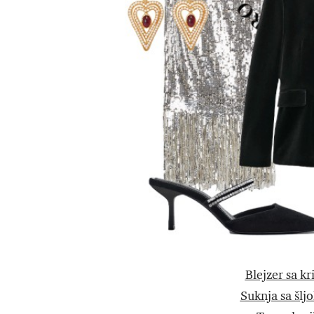
Blejzer sa kr
Suknja sa šl