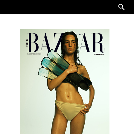
Searc
for: