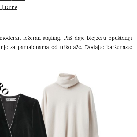
 | Dune
deran ležeran stajling. Pliš daje blejzeru opušteniji
anje sa pantalonama od trikotaže. Dodajte baršunaste