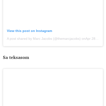
View this post on Instagram
A post shared by Marc Jacobs (@themarcjacobs)
onApr 28, 2020 at 7:46pm PDT
Sa teksasom