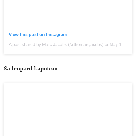
View this post on Instagram
A post shared by Marc Jacobs (@themarcjacobs)
onMay 11, 2020 at 9:57am PDT
Sa leopard kaputom