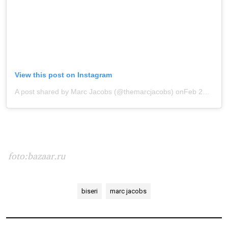
View this post on Instagram
A post shared by Marc Jacobs (@themarcjacobs)
onFeb 20, 2020 at 2:09pm PST
foto:bazaar.ru
biseri
marc jacobs