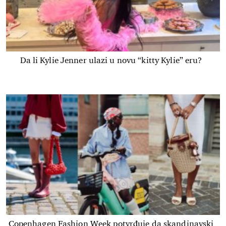
Da li Kylie Jenner ulazi u novu “kitty Kylie” eru?
Copenhagen Fashion Week potvrđuje da skandinavski