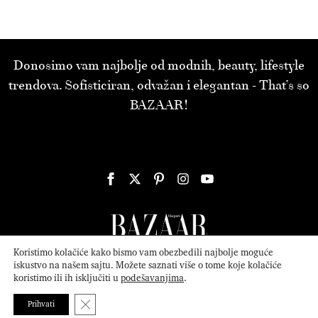
Donosimo vam najbolje od modnih, beauty, lifestyle
trendova. Sofisticiran, odvažan i elegantan - That’s so
BAZAAR!
Koristimo kolačiće kako bismo vam obezbedili najbolje moguće
iskustvo na našem sajtu. Možete saznati više o tome koje kolačiće
koristimo ili ih isključiti u
podešavanjima
.
© 2026
ATTICA MEDIA
Serbia, Inc. All Rights Reserved.
Politika
privatnosti
.
Close GDPR Cookie Banner
Prihvati