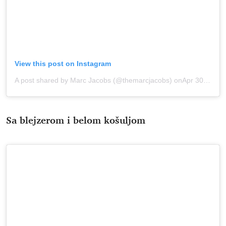
View this post on Instagram
A post shared by Marc Jacobs (@themarcjacobs)
onApr 30, 2020 at 7:44pm PDT
Sa blejzerom i belom košuljom