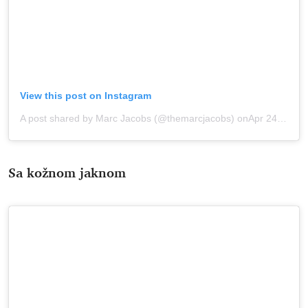
View this post on Instagram
A post shared by Marc Jacobs (@themarcjacobs)
onApr 24, 2020 at 11:27am PDT
Sa kožnom jaknom