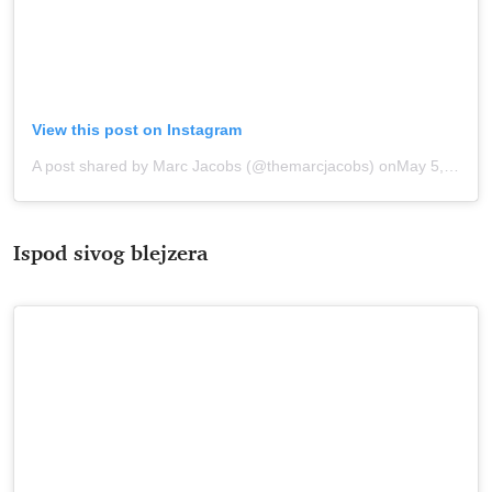
View this post on Instagram
A post shared by Marc Jacobs (@themarcjacobs)
onMay 5, 2020 at 11:08am PDT
Ispod sivog blejzera