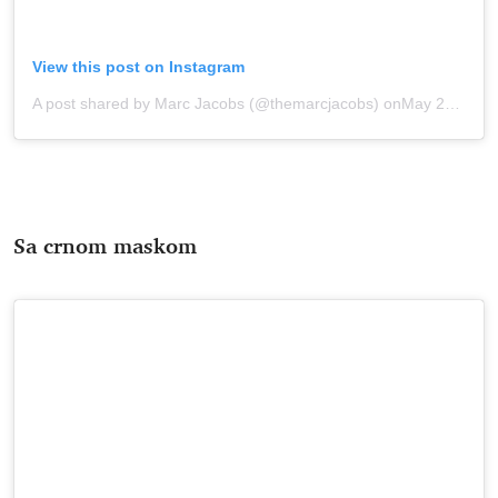
View this post on Instagram
A post shared by Marc Jacobs (@themarcjacobs)
onMay 20, 2020 at 1:02pm PDT
Sa crnom maskom