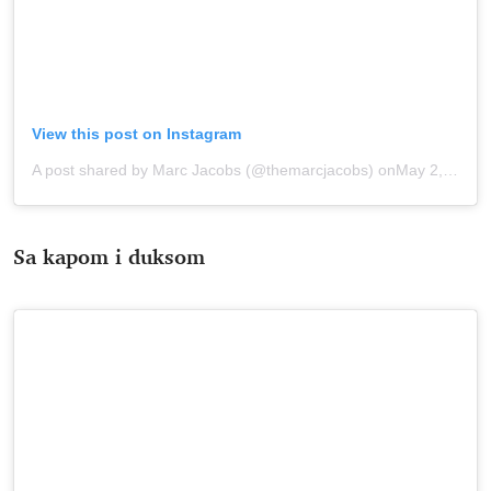
View this post on Instagram
A post shared by Marc Jacobs (@themarcjacobs)
onMay 2, 2020 at 12:45pm PDT
Sa kapom i duksom