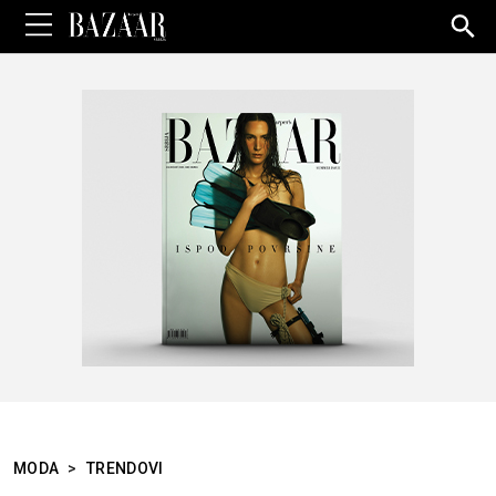
Sea
for:
MODA
>
TRENDOVI