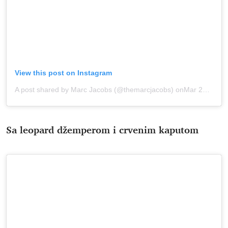
View this post on Instagram
A post shared by Marc Jacobs (@themarcjacobs)
onMar 22, 2020 at 8:35pm PDT
Sa leopard džemperom i crvenim kaputom