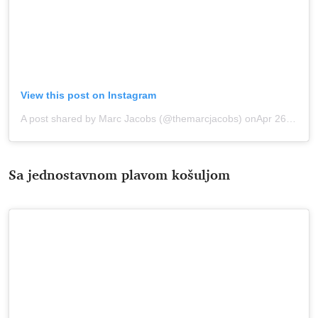
View this post on Instagram
A post shared by Marc Jacobs (@themarcjacobs)
onApr 26, 2020 at 1:17pm PDT
Sa jednostavnom plavom košuljom