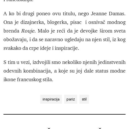
A ko bi drugi poneo ovu titulu, nego Jeanne Damas.
Ona je dizajnerka, blogerka, pisac i osnivač modnog
brenda
Rouje.
Malo je reći da je devojke širom sveta
obožavaju, i da se naravno ugledaju na njen stil, iz kog
svakako da crpe ideje i inspiracije.
S tim u vezi, izdvojili smo nekoliko njenih jedinstvenih
odevnih kombinacija, a koje su joj dale status modne
ikone francuskog stila.
inspiracija
pariz
stil