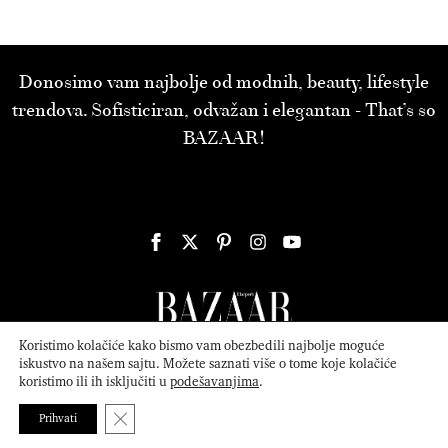
Donosimo vam najbolje od modnih, beauty, lifestyle
trendova. Sofisticiran, odvažan i elegantan - That’s so
BAZAAR!
Koristimo kolačiće kako bismo vam obezbedili najbolje moguće
iskustvo na našem sajtu. Možete saznati više o tome koje kolačiće
koristimo ili ih isključiti u
podešavanjima
.
© 2026
ATTICA MEDIA
Serbia, Inc. All Rights Reserved.
Politika
privatnosti
.
Close GDPR Cookie Banner
Prihvati