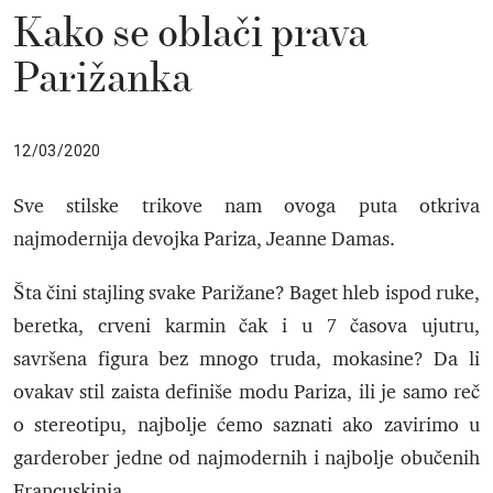
Kako se oblači prava
Parižanka
12/03/2020
Sve stilske trikove nam ovoga puta otkriva
najmodernija devojka Pariza, Jeanne Damas.
Šta čini stajling svake Parižane? Baget hleb ispod ruke,
beretka, crveni karmin čak i u 7 časova ujutru,
savršena figura bez mnogo truda, mokasine? Da li
ovakav stil zaista definiše modu Pariza, ili je samo reč
o stereotipu, najbolje ćemo saznati ako zavirimo u
garderober jedne od najmodernih i najbolje obučenih
Francuskinja.