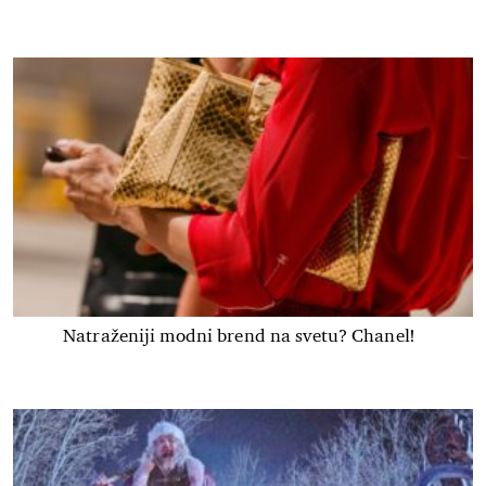
Natraženiji modni brend na svetu? Chanel!