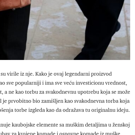
su virile iz nje. Kako je ovaj legendarni proizvod
 sve popularniji i ima sve veću investicionu vrednost,
met, a ne kao torbu za svakodnevnu upotrebu koja se može
il je prvobitno bio zamišljen kao svakodnevna torba koja
ošenja torbe izgleda kao da odražava tu originalnu ideju.
inuje kaubojske elemente sa muškim detaljima u ženskoj
ljubav za krojene komade i osnovne komade iz muške