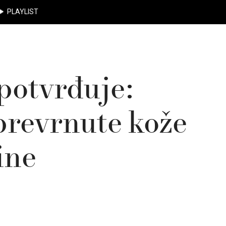
PLAYLIST
potvrđuje:
prevrnute kože
ine