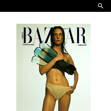
Searc
for: