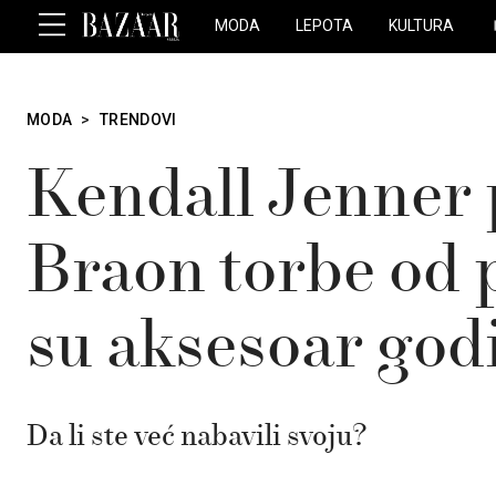
MODA
LEPOTA
KULTURA
MODA
>
TRENDOVI
Kendall Jenner 
Braon torbe od 
su aksesoar god
Da li ste već nabavili svoju?