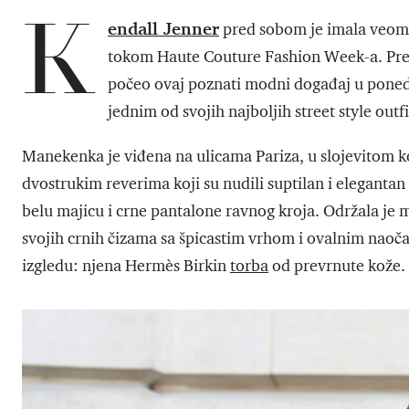
K
endall Jenner
pred sobom je imala veoma 
tokom Haute Couture Fashion Week-a. Pre neg
počeo ovaj poznati modni događaj u poned
jednim od svojih najboljih street style outf
Manekenka je viđena na ulicama Pariza, u slojevitom k
dvostrukim reverima koji su nudili suptilan i elegantan 
belu majicu i crne pantalone ravnog kroja. Održala je
svojih crnih čizama sa špicastim vrhom i ovalnim naoč
izgledu: njena Hermès Birkin
torba
od prevrnute kože.