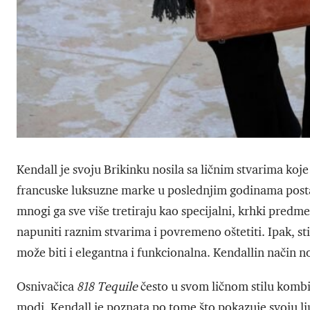
Kendall je svoju Brikinku nosila sa ličnim stvarima koje 
francuske luksuzne marke u poslednjim godinama postao
mnogi ga sve više tretiraju kao specijalni, krhki pred
napuniti raznim stvarima i povremeno oštetiti. Ipak, st
može biti i elegantna i funkcionalna. Kendallin način n
Osnivačica
818 Tequile
često u svom ličnom stilu komb
modi. Kendall je poznata po tome što pokazuje svoju 