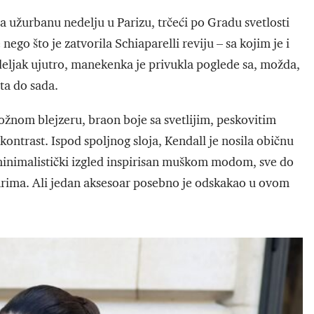
užurbanu nedelju u Parizu, trčeći po Gradu svetlosti
o što je zatvorila Schiaparelli reviju – sa kojim je i
eljak ujutro, manekenka je privukla poglede sa, možda,
ita do sada.
ožnom blejzeru, braon boje sa svetlijim, peskovitim
kontrast. Ispod spoljnog sloja, Kendall je nosila običnu
 minimalistički izgled inspirisan muškom modom, sve do
arima. Ali jedan aksesoar posebno je odskakao u ovom