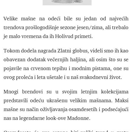
Velike mašne na odeći bile su jedan od najvećih
trendova prošlogodišnje sezone jesen/zima, ali trebalo
je malo vremena da ih Holivud primeti.
Tokom dodela nagrada Zlatni globus, videli smo ih kao
obavezan dodatak večernjih haljina, ali osim što su se
pojavile na crvenom tepihu i modnim pistama, one su
ovog proleća i leta ušetale i u naš svakodnevni život.
Mnogi brendovi su u svojim letnjim kolekcijama
predstavili odeću ukrašenu velikim mašnama. Maksi
mašne su način oživljavanja osamdesetih i podsećajući
nas na legendarne look-ove Madonne.