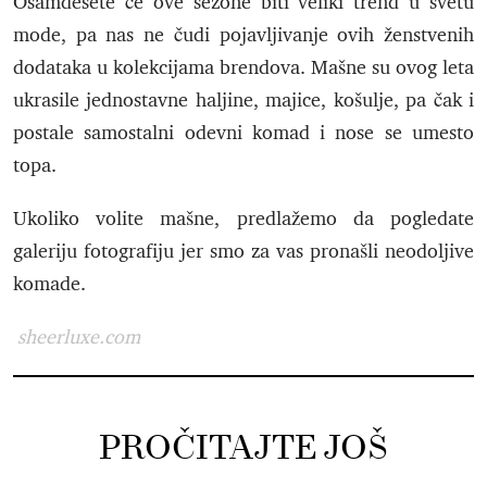
Osamdesete će ove sezone biti veliki trend u svetu
mode, pa nas ne čudi pojavljivanje ovih ženstvenih
dodataka u kolekcijama brendova. Mašne su ovog leta
ukrasile jednostavne haljine, majice, košulje, pa čak i
postale samostalni odevni komad i nose se umesto
topa.
Ukoliko volite mašne, predlažemo da pogledate
galeriju fotografiju jer smo za vas pronašli neodoljive
komade.
sheerluxe.com
PROČITAJTE JOŠ