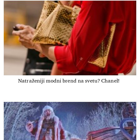
Natraženiji modni brend na svetu? Chanel!