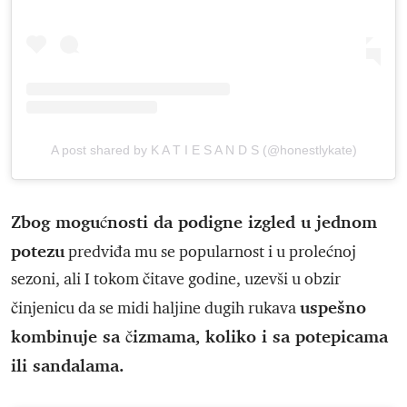
A post shared by K A T I E S A N D S (@honestlykate)
Zbog mogućnosti da podigne izgled u jednom
potezu
predviđa mu se popularnost i u prolećnoj
sezoni, ali I tokom čitave godine, uzevši u obzir
uspešno
činjenicu da se midi haljine dugih rukava
kombinuje sa čizmama, koliko i sa potepicama
ili sandalama.