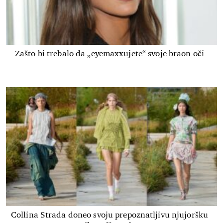
Zašto bi trebalo da „eyemaxxujete“ svoje braon oči
Collina Strada doneo svoju prepoznatljivu njujoršku