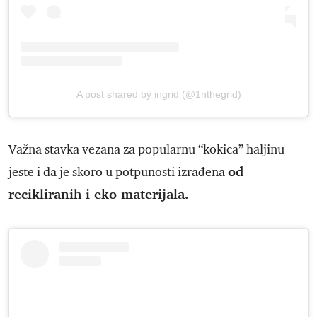
A post shared by ingrid (@1nthegrid)
Važna stavka vezana za popularnu “kokica” haljinu
od
jeste i da je skoro u potpunosti izrađena
recikliranih i eko materijala.