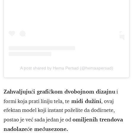
A post shared by Hema Persad (@hemaapersad)
Zahvaljujući grafičkom dvobojnom dizajnu
i
midi dužini
formi koja prati liniju tela, te
, ovaj
efektan model koji instant poželite da dodirnete,
omiljenih trendova
postao je već sada jedan je od
nadolazeće međusezone.