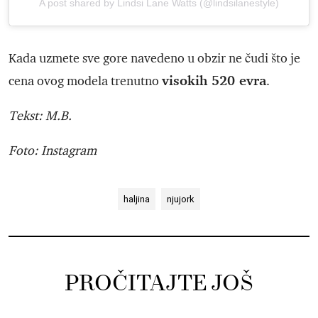
A post shared by Lindsi Lane Watts (@lindsilanestyle)
Kada uzmete sve gore navedeno u obzir ne čudi što je
visokih 520 evra
cena ovog modela trenutno
.
Tekst: M.B.
Foto: Instagram
haljina
njujork
PROČITAJTE JOŠ