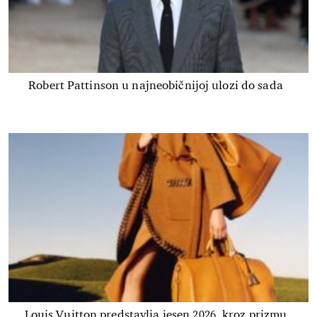
Robert Pattinson u najneobičnijoj ulozi do sada
Louis Vuitton predstavlja jesen 2026. kroz prizmu