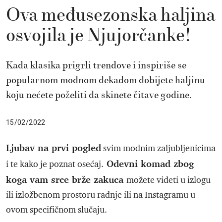
Ova međusezonska haljina
osvojila je Njujorčanke!
Kada klasika prigrli trendove i inspiriše se
popularnom modnom dekadom dobijete haljinu
koju nećete poželiti da skinete čitave godine.
15/02/2022
Ljubav na prvi pogled
svim modnim zaljubljenicima
Odevni komad zbog
i te kako je poznat osećaj.
koga vam srce brže zakuca
možete videti u izlogu
ili izložbenom prostoru radnje ili na Instagramu u
ovom specifičnom slučaju.