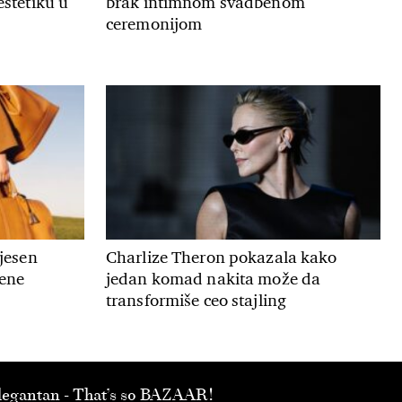
estetiku u
brak intimnom svadbenom
ceremonijom
 jesen
Charlize Theron pokazala kako
mene
jedan komad nakita može da
transformiše ceo stajling
 elegantan - That’s so BAZAAR!