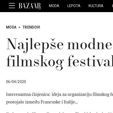
MODA
LEPOTA
KULTURA
MODA
>
TRENDOVI
Najlepše modne 
filmskog festiva
06/04/2020
Interesantna činjenica: ideja za organizaciju filmskog f
postojalo između Francuske i Italije…