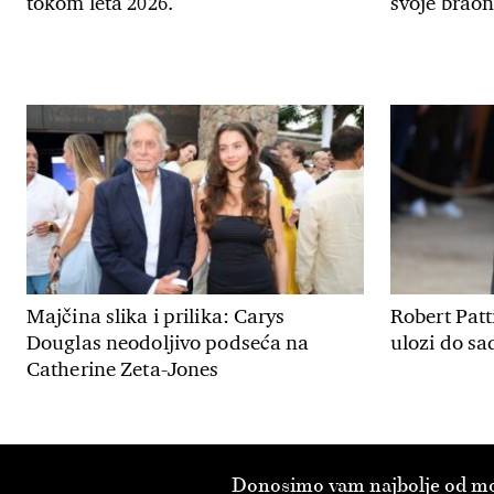
tokom leta 2026.
svoje braon
Majčina slika i prilika: Carys
Robert Patt
Douglas neodoljivo podseća na
ulozi do sa
Catherine Zeta-Jones
Donosimo vam najbolje od modn