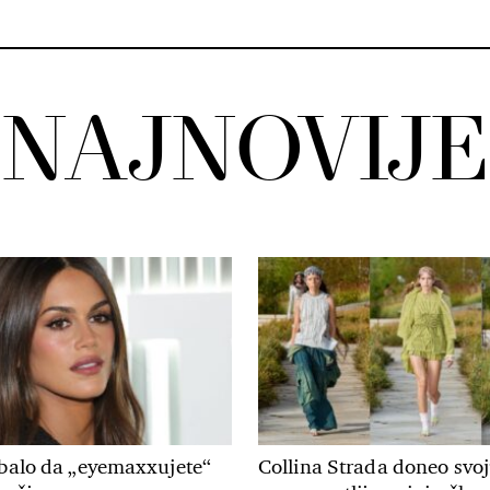
NAJNOVIJE
ebalo da „eyemaxxujete“
Collina Strada doneo svo