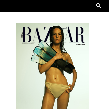
Searc
for: