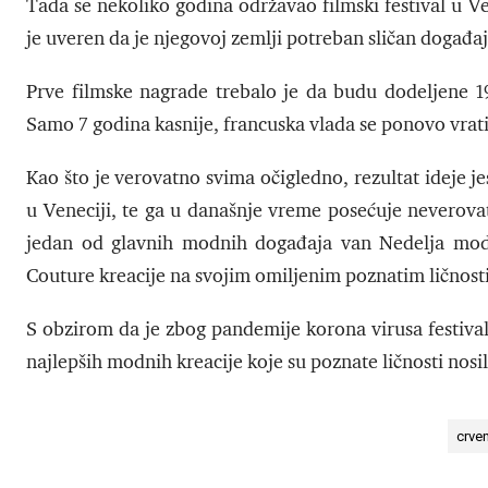
Tada se nekoliko godina održavao filmski festival u V
je uveren da je njegovoj zemlji potreban sličan događaj
Prve filmske nagrade trebalo je da budu dodeljene 193
Samo 7 godina kasnije, francuska vlada se ponovo vrati
Kao što je verovatno svima očigledno, rezultat ideje j
u Veneciji, te ga u današnje vreme posećuje neverovatn
jedan od glavnih modnih događaja van Nedelja mode,
Couture kreacije na svojim omiljenim poznatim ličnos
S obzirom da je zbog pandemije korona virusa festival
najlepših modnih kreacije koje su poznate ličnosti nos
crven