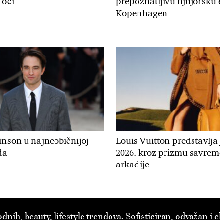
 oči
prepoznatljivu njujoršku 
Kopenhagen
inson u najneobičnijoj
Louis Vuitton predstavlja
da
2026. kroz prizmu savre
arkadije
ih, beauty, lifestyle trendova. Sofisticiran, odvažan i