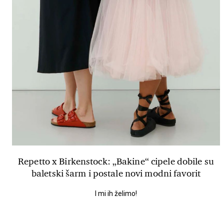
Repetto x Birkenstock: „Bakine“ cipele dobile su
baletski šarm i postale novi modni favorit
I mi ih želimo!