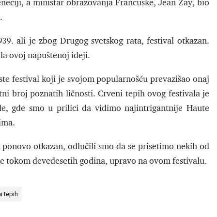
eneciji, a ministar obrazovanja Francuske, Jean Zay, bio
.
9. ali je zbog Drugog svetskog rata, festival otkazan.
la ovoj napuštenoj ideji.
este festival koji je svojom popularnošću prevazišao onaj
i broj poznatih ličnosti. Crveni tepih ovog festivala je
 gde smo u prilici da vidimo najintrigantnije Haute
tima.
 ponovo otkazan, odlučili smo da se prisetimo nekih od
ile tokom devedesetih godina, upravo na ovom festivalu.
i tepih