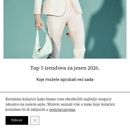
Top 5 trendova za jesen 2026.
Koje možete isprobati već sada
Koristimo kolačiće kako bismo vam obezbedili najbolje moguće
iskustvo na našem sajtu. Možete saznati više o tome koje kolačiće
koristimo ili ih isključiti u
podešavanjima
.
Close GDPR Cookie Banner
Prihvati