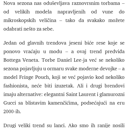
Nova sezona nas oduševljava raznovrsnim torbama –
od velikih modela napravljenih od vune do
mikroskopskih veličina – tako da svakako možete
odabrati nešto za sebe.
Jedan od glavnih trendova jeseni biće rese koje se
ponovo vraćaju u modu – a ovaj trend predviđa
Bottega Veneta. Torbe Daniel Lee-ja već se nekoliko
sezona pojavljuju u ormaru svake moderne devojke – a
model Fringe Pouch, koji se već pojavio kod nekoliko
fashionista, neće biti izuzetak. Ali i drugi brendovi
imaju alternative: elegantni Saint Laurent i glamurozni
Gucci sa blistavim kamenčićima, podsećajući na eru
2000-ih.
Drugi veliki trend su lanci. Ako smo ih ranije nosili