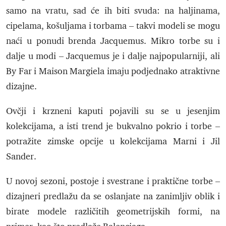
samo na vratu, sad će ih biti svuda: na haljinama,
cipelama, košuljama i torbama – takvi modeli se mogu
naći u ponudi brenda Jacquemus. Mikro torbe su i
dalje u modi – Jacquemus je i dalje najpopularniji, ali
By Far i Maison Margiela imaju podjednako atraktivne
dizajne.
Ovčji i krzneni kaputi pojavili su se u jesenjim
kolekcijama, a isti trend je bukvalno pokrio i torbe –
potražite zimske opcije u kolekcijama Marni i Jil
Sander.
U novoj sezoni, postoje i svestrane i praktične torbe –
dizajneri predlažu da se oslanjate na zanimljiv oblik i
birate modele različitih geometrijskih formi, na