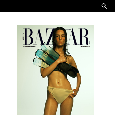
Searc
for: