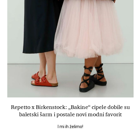
Repetto x Birkenstock: „Bakine“ cipele dobile su
baletski šarm i postale novi modni favorit
I mi ih želimo!