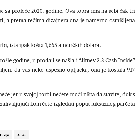
je za proleće 2020. godine. Ova tobra ima na sebi čak tri
ti, a prema rečima dizajnera ona je namerno osmišljena
rbi, ista ipak košta 1,665 američkih dolara.
šle godine, u prodaji se našla i “Jitney 2.8 Cash Inside”
ciljem da vas neko uspešno opljačka, ona je koštala 917
će jer u svojoj torbi nećete moći ništa da stavite, dok s
 zahvaljujući kom ćete izgledati poput luksuznog parčeta
revija
torba