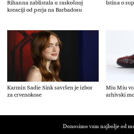
Rihanna zablistala u raskošnoj
Istina o su
kreaciji od perja na Barbadosu
Karmin Sadie Sink savršen je izbor
Miu Miu vr
za crvenokose
arhivski mod
Donosimo vam najbolje od modn