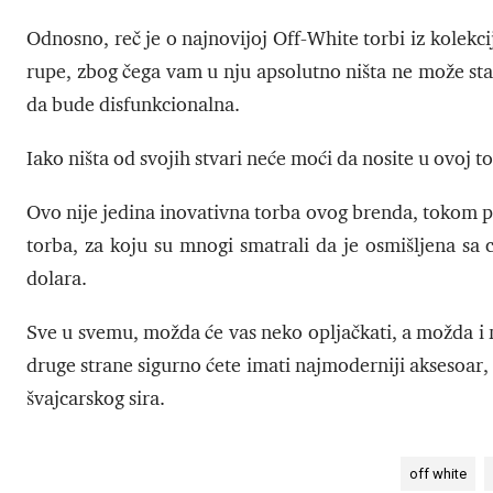
Odnosno, reč je o najnovijoj Off-White torbi iz kolekci
rupe, zbog čega vam u nju apsolutno ništa ne može sta
da bude disfunkcionalna.
Iako ništa od svojih stvari neće moći da nosite u ovoj to
Ovo nije jedina inovativna torba ovog brenda, tokom pro
torba, za koju su mnogi smatrali da je osmišljena sa 
dolara.
Sve u svemu, možda će vas neko opljačkati, a možda i ne
druge strane sigurno ćete imati najmoderniji aksesoar,
švajcarskog sira.
off white