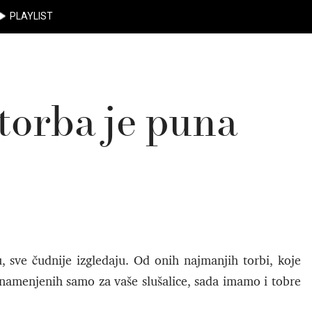
PLAYLIST
torba je puna
, sve čudnije izgledaju. Od onih najmanjih torbi, koje
a namenjenih samo za vaše slušalice, sada imamo i tobre