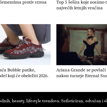
plementima protiv stresa
Top 5 šešira koje nosimo
najvećih letnjih vrućina
aća Bubble patike,
Ariana Grande se povlači 
el koji će obeležiti 2026.
nakon turneje Eternal Su
ih, beauty, lifestyle trendova. Sofisticiran, odvažan i