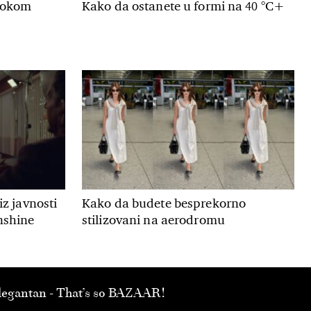
 tokom
Kako da ostanete u formi na 40 °C+
iz javnosti
Kako da budete besprekorno
nshine
stilizovani na aerodromu
 elegantan - That’s so BAZAAR!