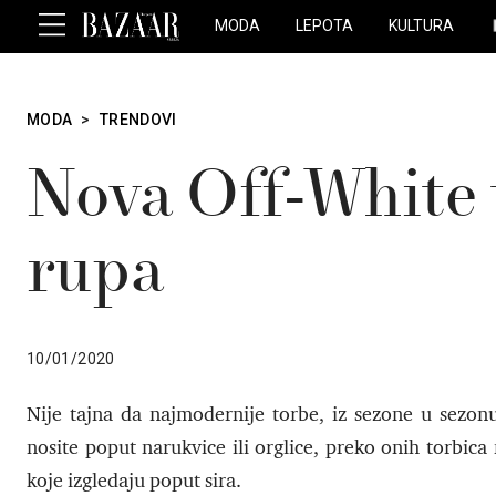
MODA
LEPOTA
KULTURA
MODA
>
TRENDOVI
Nova Off-White 
rupa
10/01/2020
Nije tajna da najmodernije torbe, iz sezone u sezonu
nosite poput narukvice ili orglice, preko onih torbic
koje izgledaju poput sira.