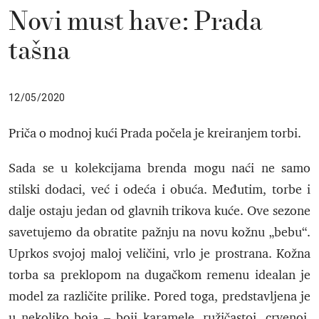
Novi must have: Prada
tašna
12/05/2020
Priča o modnoj kući Prada počela je kreiranjem torbi.
Sada se u kolekcijama brenda mogu naći ne samo
stilski dodaci, već i odeća i obuća. Međutim, torbe i
dalje ostaju jedan od glavnih trikova kuće. Ove sezone
savetujemo da obratite pažnju na novu kožnu „bebu“.
Uprkos svojoj maloj veličini, vrlo je prostrana. Kožna
torba sa preklopom na dugačkom remenu idealan je
model za različite prilike. Pored toga, predstavljena je
u nekoliko boja – boji karamele, ružičastoj, crvenoj,