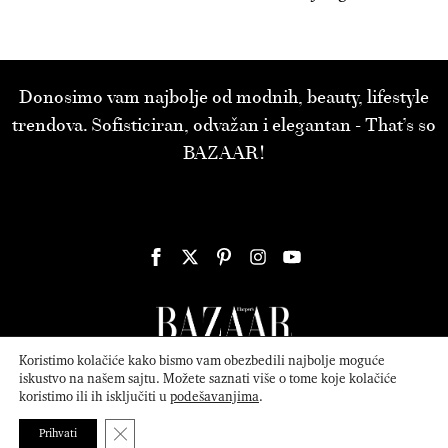
Donosimo vam najbolje od modnih, beauty, lifestyle
trendova. Sofisticiran, odvažan i elegantan - That’s so
BAZAAR!
Koristimo kolačiće kako bismo vam obezbedili najbolje moguće
iskustvo na našem sajtu. Možete saznati više o tome koje kolačiće
koristimo ili ih isključiti u
podešavanjima
.
© 2026
ATTICA MEDIA
Serbia, Inc. All Rights Reserved.
Politika
privatnosti
.
Close GDPR Cookie Banner
Prihvati