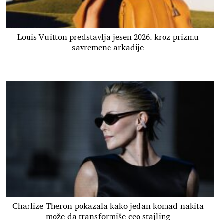
Louis Vuitton predstavlja jesen 2026. kroz prizmu
savremene arkadije
Charlize Theron pokazala kako jedan komad nakita
može da transformiše ceo stajling