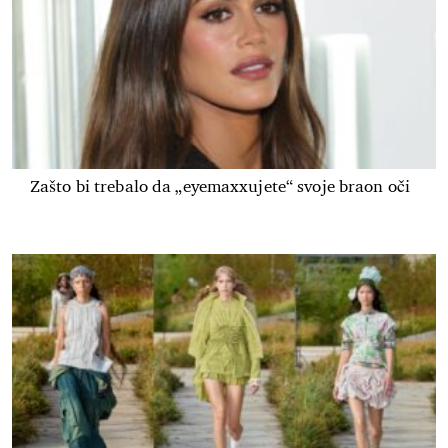
Zašto bi trebalo da „eyemaxxujete“ svoje braon oči