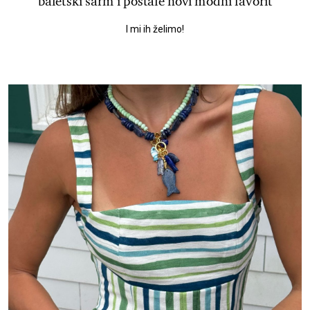
baletski šarm i postale novi modni favorit
I mi ih želimo!