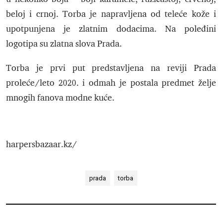
beloj i crnoj. Torba je napravljena od teleće kože i
upotpunjena je zlatnim dodacima. Na poleđini
logotipa su zlatna slova Prada.
Torba je prvi put predstavljena na reviji Prada
proleće/leto 2020. i odmah je postala predmet želje
mnogih fanova modne kuće.
harpersbazaar.kz/
prada
torba